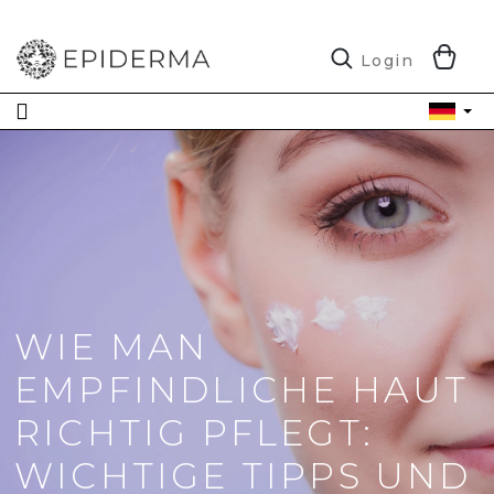
Zum
Inhalt
springen
W
Login
WIE MAN
EMPFINDLICHE HAUT
RICHTIG PFLEGT:
WICHTIGE TIPPS UND