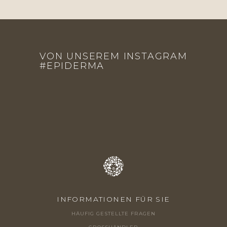
F
U
VON UNSEREM INSTAGRAM
SS
#EPIDERMA
Z
E
I
L
E
INFORMATIONEN FÜR SIE
HÄUFIG GESTELLTE FRAGEN