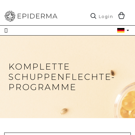
Zum
Inhalt
springen
W
Login
KOMPLETTE
SCHUPPENFLECHTE-
PROGRAMME