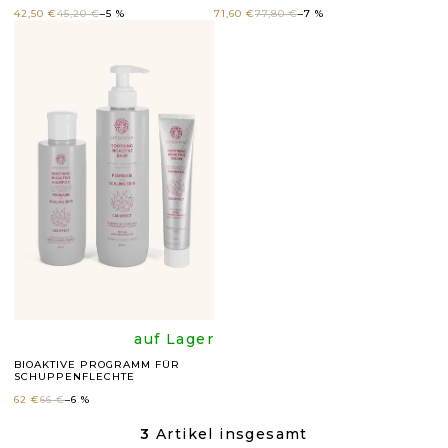
durchschnittli
durchsc
D
42,50 €
45,20 €
–5 %
71,60 €
77,80 €
–7 %
U
Produktbewer
Produk
K
ist
ist
T
E
4,8
5,0
von
von
5
5
Sternen.
Sternen
Die
auf Lager
BIOAKTIVE PROGRAMM FÜR
SCHUPPENFLECHTE
durchschnittli
62 €
66 €
–6 %
3
Artikel insgesamt
S