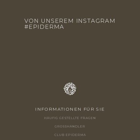
F
U
VON UNSEREM INSTAGRAM
SS
#EPIDERMA
Z
E
I
L
E
INFORMATIONEN FÜR SIE
HÄUFIG GESTELLTE FRAGEN
GROSSHÄNDLER
CLUB EPIDERMA