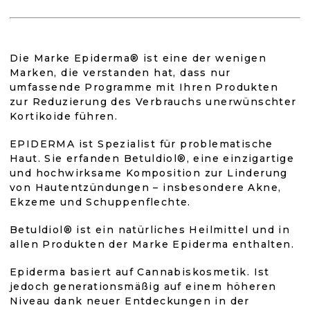
Produktbewer
T
E
ist
U
E
5,0
Die Marke Epiderma® ist eine der wenigen
R
Marken, die verstanden hat, dass nur
E
L
umfassende Programme mit Ihren Produkten
von
E
zur Reduzierung des Verbrauchs unerwünschter
M
Kortikoide führen.
5
E
N
EPIDERMA ist Spezialist für problematische
T
Sternen.
Haut. Sie erfanden Betuldiol®, eine einzigartige
E
und hochwirksame Komposition zur Linderung
D
von Hautentzündungen – insbesondere Akne,
E
Ekzeme und Schuppenflechte.
R
L
Betuldiol® ist ein natürliches Heilmittel und in
I
allen Produkten der Marke Epiderma enthalten.
S
T
E
Epiderma basiert auf Cannabiskosmetik. Ist
jedoch generationsmäßig auf einem höheren
Niveau dank neuer Entdeckungen in der