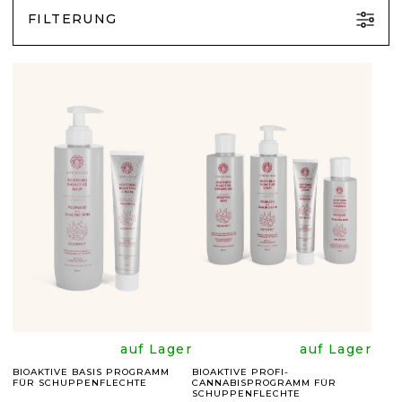
FILTERUNG
L
I
S
T
E
D
E
R
P
R
Die
Die
auf Lager
auf Lager
O
BIOAKTIVE BASIS PROGRAMM
BIOAKTIVE PROFI-
FÜR SCHUPPENFLECHTE
CANNABISPROGRAMM FÜR
SCHUPPENFLECHTE