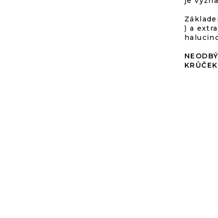
je význ
Základe
) a ext
halucin
NEODBÝ
KRŮČEK