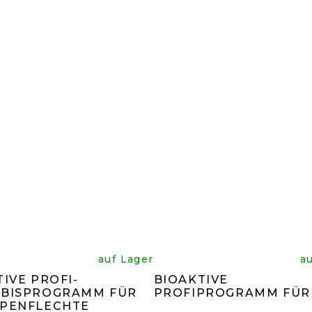
n
von
5
ernen.
Sternen
e
Die
auf Lager
a
IVE PROFI-
BIOAKTIVE
rchschnittliche
durchsc
BISPROGRAMM FÜR
PROFIPROGRAMM FÜR
PENFLECHTE