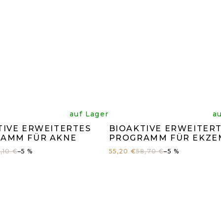
e
Die
auf Lager
a
TIVE ERWEITERTES
BIOAKTIVE ERWEITER
rchschnittliche
durchsc
AMM FÜR AKNE
PROGRAMM FÜR EKZE
,10 €
–5 %
55,20 €
58,70 €
–5 %
oduktbewertun
Produk
t
ist
0
5,0