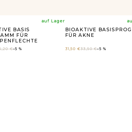
e
Die
auf Lager
a
IVE BASIS
BIOAKTIVE BASISPRO
rchschnittliche
durchsc
AMM FÜR
FÜR AKNE
PENFLECHTE
oduktbewertun
Produk
5,20 €
–5 %
31,50 €
33,50 €
–5 %
t
ist
8
5,0
n
von
5
ernen.
Sternen