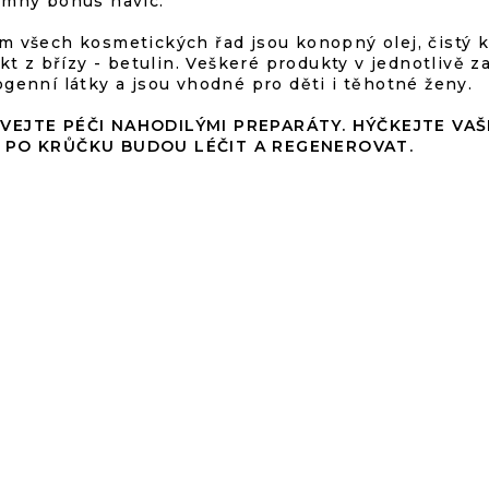
amný bonus navíc.
S
T
m všech kosmetických řad jsou konopný olej, čistý k
E
rakt z břízy - betulin. Veškeré produkty v jednotliv
ogenní látky a jsou vhodné pro děti i těhotné ženy.
VEJTE PÉČ
I NAHODILÝMI PREPARÁTY.
HÝČKEJTE VAŠ
 PO KRŮČKU BUDOU LÉČIT A REGENEROVAT.