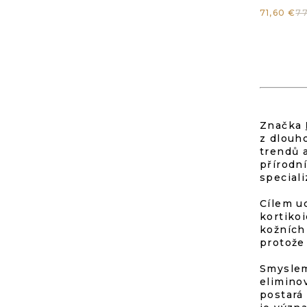
Pr
71,60 €
77
is
5,
vo
Značka
z dlouh
5
trendů 
přírodní
St
speciali
Cílem u
kortiko
kožních
protože
Smyslem
elimino
postará