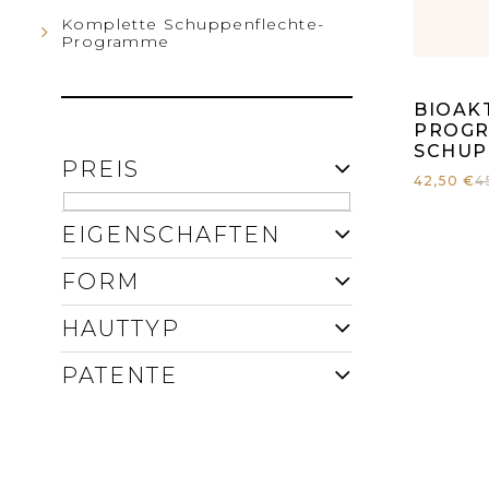
I
P
Komplette Schuppenflechte-
S
Programme
R
Di
T
BIOAKT
O
du
PROGR
E
SCHUP
PREIS
D
Pr
42,50 €
4
U
EIGENSCHAFTEN
is
K
FORM
4,
T
HAUTTYP
vo
PATENTE
E
5
St