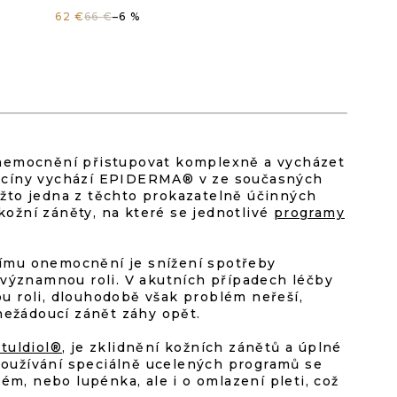
g
tbewertung
Produktbewe
62 €
66 €
–6 %
ist
5,0
von
onemocnění přistupovat komplexně a vycházet
icíny vychází EPIDERMA® v ze současných
5
ožto jedna z těchto prokazatelně účinných
kožní záněty, na které se jednotlivé
programy
.
Sternen.
ímu onemocnění je snížení spotřeby
 významnou roli. V akutních případech léčby
 roli, dlouhodobě však problém neřeší,
nežádoucí zánět záhy opět.
tuldiol®
, je zklidnění kožních zánětů a úplné
 používání speciálně ucelených programů se
ém, nebo lupénka, ale i o omlazení pleti, což