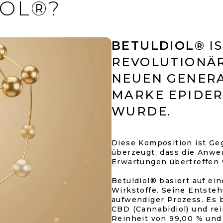
IOL®?
BETULDIOL®
IS
REVOLUTIONÄR
NEUEN GENERA
MARKE EPIDE
WURDE.
Diese Komposition ist G
überzeugt, dass die Anw
Erwartungen übertreffen 
Betuldiol® basiert auf e
Wirkstoffe. Seine Entsteh
aufwendiger Prozess. Es 
CBD (Cannabidiol) und re
Reinheit von 99,00 % und 