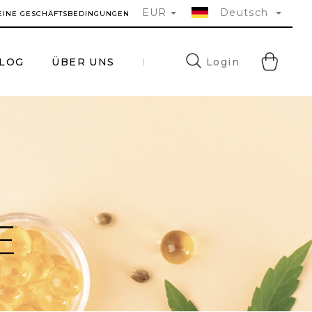
EUR
Deutsch
EINE GESCHÄFTSBEDINGUNGEN
WA
Login
LOG
ÜBER UNS
FAQ
KONTAKTE
E