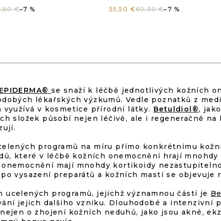
oduktbewertun
Produk
,80 €
–7 %
55,50 €
60,30 €
–7 %
t
ist
S
0
4,5
T
E
U
n
von
E
EPIDERMA®
se snaží k léčbě jednotlivých kožních 
R
odobých lékařských výzkumů. Vedle poznatků z med
5
E
a využívá v kosmetice přírodní látky.
Betuldiol®
, jak
L
ch složek působí nejen léčivě, ale i regeneračně na 
E
ernen.
Sternen
zují.
M
E
celených programů na míru přímo konkrétnímu kožn
N
idů, které v léčbě kožních onemocnění hrají mnohdy
T
 onemocnění mají mnohdy kortikoidy nezastupitelnou
E
 po vysazení preparátů a kožních mastí se objevuje 
D
E
 ucelených programů, jejichž významnou částí je
Be
R
vání jejich dalšího vzniku. Dlouhodobé a intenzivní
L
 nejen o zhojení kožních neduhů, jako jsou akné, ekz
I