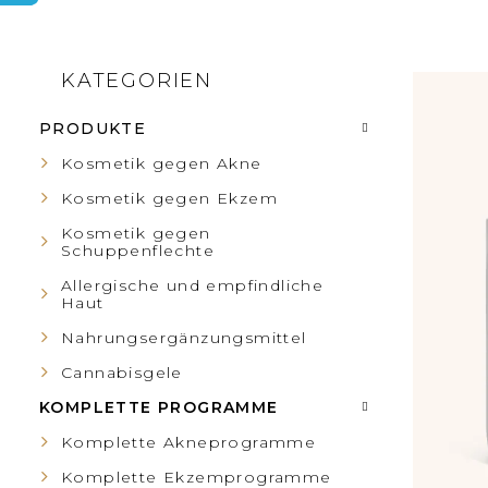
S
KATEGORIEN
Kategorien
L
überspringen
E
PRODUKTE
I
I
Kosmetik gegen Akne
S
Kosmetik gegen Ekzem
T
Kosmetik gegen
T
Schuppenflechte
E
Allergische und empfindliche
E
Haut
N
Nahrungsergänzungsmittel
D
L
Cannabisgele
E
KOMPLETTE PROGRAMME
E
Komplette Akneprogramme
R
Komplette Ekzemprogramme