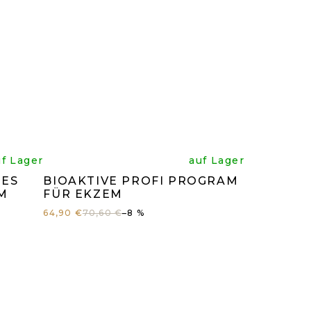
Die
uf Lager
auf Lager
TES
BIOAKTIVE PROFI PROGRAM
hnittliche
durchschnitt
M
FÜR EKZEM
64,90 €
70,60 €
–8 %
g
tbewertung
Produktbewe
ist
5,0