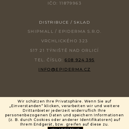
IČO: 11879963
DISTRIBUCE / SKLAD
SHIPMALL / EPIDERMA S.R.O.
VRCHLICKÉHO 323
517 21 TÝNIŠTĚ NAD ORLICÍ
TEL. ČÍSLO:
608 924 395
INFO@EPIDERMA.CZ
Wir schätzen Ihre Privatsphäre. Wenn Sie auf
„Einverstanden“ klicken, verarbeiten wir und weitere
ERSTELLT VON SHOPTET
PARTNER: MIRANDAMEDIA GROUP, S.R.O.
Drittanbieter jederzeit widerruflich Ihre
personenbezogenen Daten und speichern Informationen
(z. B. durch Cookies oder anderer Identifikatoren) auf
COPYRIGHT 2026
EPIDERMA®
. ALLE RECHTE VORBEHALTEN.
Ihrem Endgerät, bzw. greifen auf diese zu.