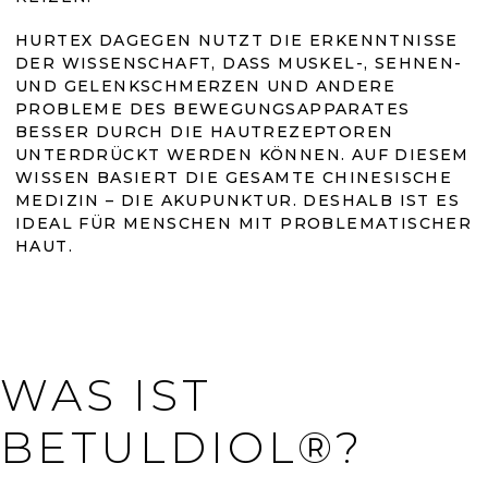
D
E
HURTEX DAGEGEN NUTZT DIE ERKENNTNISSE
R
DER WISSENSCHAFT, DASS MUSKEL-, SEHNEN-
L
UND GELENKSCHMERZEN UND ANDERE
I
PROBLEME DES BEWEGUNGSAPPARATES
S
BESSER DURCH DIE HAUTREZEPTOREN
T
UNTERDRÜCKT WERDEN KÖNNEN. AUF DIESEM
E
WISSEN BASIERT DIE GESAMTE CHINESISCHE
MEDIZIN – DIE AKUPUNKTUR. DESHALB IST ES
IDEAL FÜR MENSCHEN MIT PROBLEMATISCHER
HAUT.
WAS IST
BETULDIOL®?