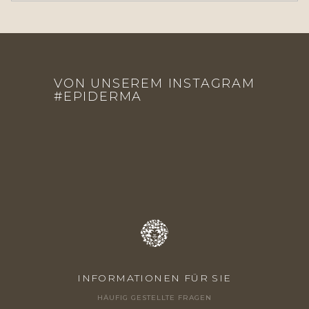
F
U
VON UNSEREM INSTAGRAM
SS
#EPIDERMA
Z
E
I
L
E
INFORMATIONEN FÜR SIE
HÄUFIG GESTELLTE FRAGEN