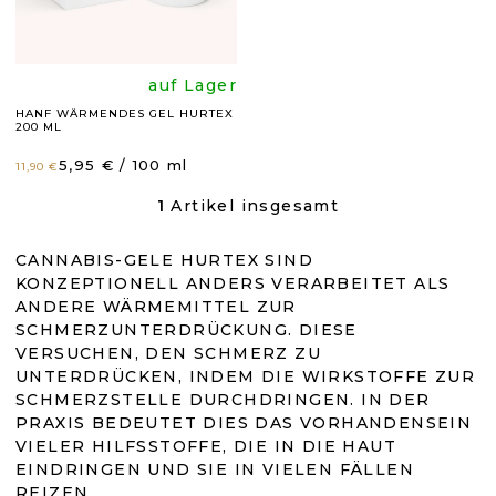
R
P
R
Die
auf Lager
O
HANF WÄRMENDES GEL HURTEX
200 ML
durchschnittli
D
Verkaufspreis:
5,95 € / 100 ml
11,90 €
U
Produktbewer
1
Artikel insgesamt
S
K
T
ist
T
E
CANNABIS-GELE HURTEX SIND
U
KONZEPTIONELL ANDERS VERARBEITET ALS
E
5,0
E
ANDERE WÄRMEMITTEL ZUR
R
SCHMERZUNTERDRÜCKUNG. DIESE
E
von
VERSUCHEN, DEN SCHMERZ ZU
L
UNTERDRÜCKEN, INDEM DIE WIRKSTOFFE ZUR
E
SCHMERZSTELLE DURCHDRINGEN. IN DER
5
M
PRAXIS BEDEUTET DIES DAS VORHANDENSEIN
E
N
VIELER HILFSSTOFFE, DIE IN DIE HAUT
Sternen.
T
EINDRINGEN UND SIE IN VIELEN FÄLLEN
E
REIZEN.