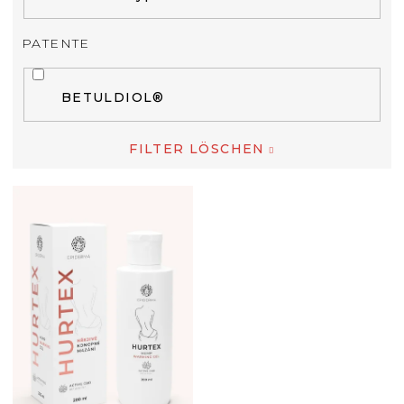
PATENTE
BETULDIOL®
FILTER LÖSCHEN
L
I
S
T
E
D
E