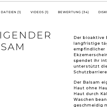
DATEIEN (1)
VIDEOS (1)
BEWERTUNG (34)
DISK
HIGENDER
Der bioaktive
LSAM
langfristige t
empfindlicher
Ekzemerschein
spendet ihr in
unterstützt di
Schutzbarriere
Der Balsam ei
Haut ohne Haut
Haut durch Käl
Waschen beans
geschmeidig m