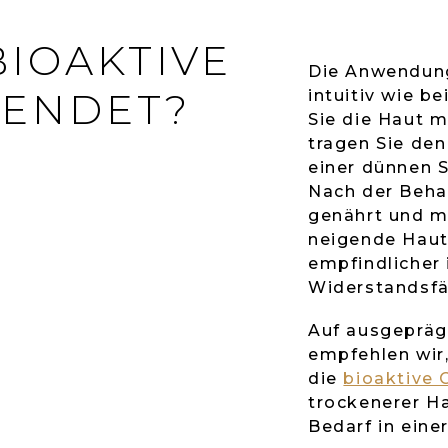
BIOAKTIVE
Die Anwendung
ENDET?
intuitiv wie b
Sie die Haut 
tragen Sie de
einer dünnen S
Nach der Beha
genährt und m
neigende Haut
empfindlicher 
Widerstandsfä
Auf ausgeprägt
empfehlen wir,
die
bioaktive
trockenerer H
Bedarf in eine