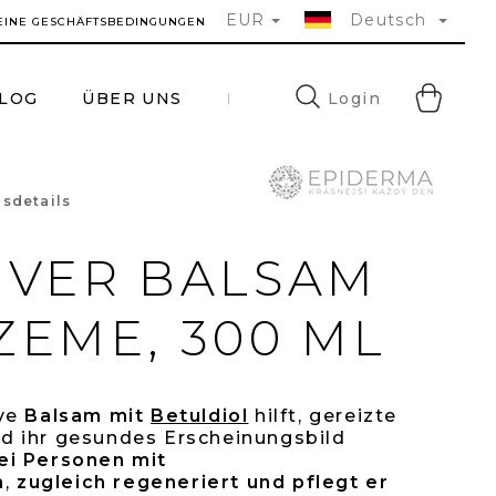
EUR
Deutsch
EINE GESCHÄFTSBEDINGUNGEN
WA
Login
LOG
ÜBER UNS
FAQ
KONTAKTE
sdetails
schnittliche
IVER BALSAM
uktbewertung
ZEME, 300 ML
ive
Balsam mit
Betuldiol
hilft, gereizte
d ihr gesundes Erscheinungsbild
ei Personen mit
n
,
zugleich regeneriert und pflegt er