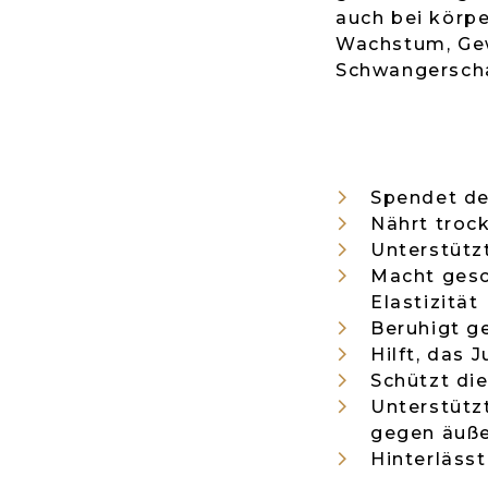
auch bei körp
Wachstum, Ge
Schwangerscha
Spendet de
Nährt troc
Unterstütz
Macht gesc
Elastizität
Beruhigt g
Hilft, das 
Schützt di
Unterstütz
gegen äuße
Hinterläss