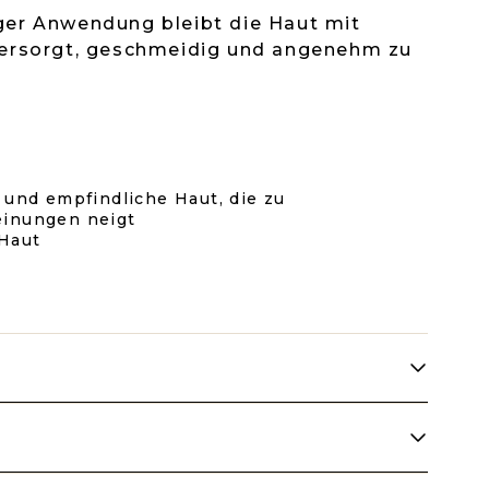
ger Anwendung bleibt die Haut mit
versorgt, geschmeidig und angenehm zu
 und empfindliche Haut, die zu
inungen neigt
 Haut
jeden Morgen und Abend anzuwenden, bei
t sich allmählich ein und ist individuell