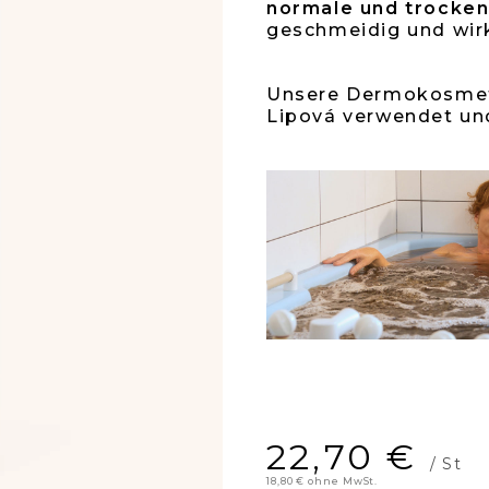
5
normale und trocken
geschmeidig und wirk
Stern
Unsere Dermokosmet
Lipová verwendet un
22,70 €
/ St
18,80 € ohne MwSt.