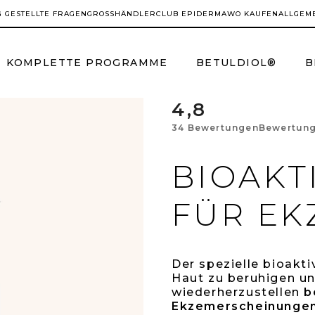
G GESTELLTE FRAGEN
GROSSHÄNDLER
CLUB EPIDERMA
WO KAUFEN
ALLGEM
KOMPLETTE PROGRAMME
BETULDIOL®
B
4,8
Die
34 Bewertungen
Bewertung
durch
BIOAKT
Prod
FÜR EK
ist
4,8
Der spezielle bioakt
Haut zu beruhigen un
von
wiederherzustellen
b
Ekzemerscheinunge