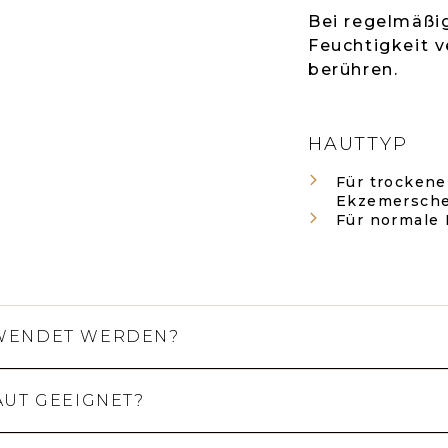
Bei regelmäßi
Feuchtigkeit 
berühren.
HAUTTYP
Für trockene
Ekzemersche
Für normale
EWENDET WERDEN?
AUT GEEIGNET?
gelmäßige Pflege bestimmt. Wir empfehlen, ihn 
h. Das Gefühl von Komfort und Feuchtigkeit stell