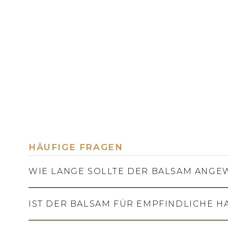
HÄUFIGE FRAGEN
WIE LANGE SOLLTE DER BALSAM ANG
IST DER BALSAM FÜR EMPFINDLICHE H
Der Balsam ist für die langfristige re
sehr trockener Haut auch mehrmals täglic