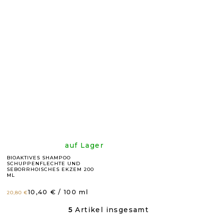
Produktbewer
Produk
ist
ist
5,0
4,9
von
von
5
5
Sternen.
Sternen
Die
auf Lager
BIOAKTIVES SHAMPOO
SCHUPPENFLECHTE UND
durchschnittli
SEBORRHOISCHES EKZEM 200
ML
Produktbewer
Verkaufspreis:
10,40 € / 100 ml
20,80 €
5
Artikel insgesamt
S