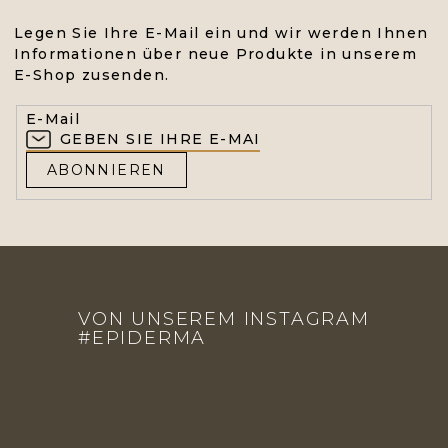
Legen Sie Ihre E-Mail ein und wir werden Ihnen
Informationen über neue Produkte in unserem
E-Shop zusenden.
E-Mail
ABONNIEREN
F
U
VON UNSEREM INSTAGRAM
SS
#EPIDERMA
Z
E
I