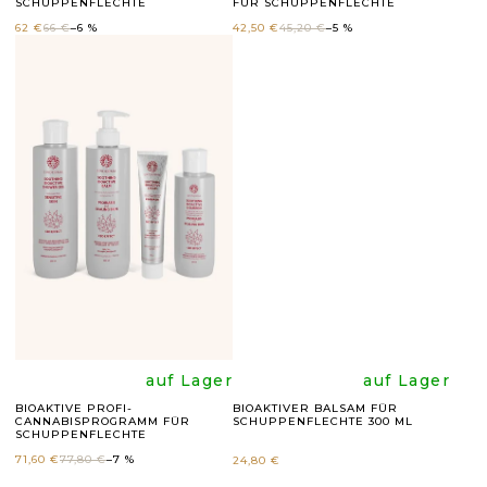
SCHUPPENFLECHTE
FÜR SCHUPPENFLECHTE
durchschnittli
durchsc
D
62 €
66 €
–6 %
42,50 €
45,20 €
–5 %
U
Produktbewer
Produk
K
ist
ist
T
E
5,0
4,8
von
von
5
5
Sternen.
Sternen
Die
Die
auf Lager
auf Lager
BIOAKTIVE PROFI-
BIOAKTIVER BALSAM FÜR
CANNABISPROGRAMM FÜR
SCHUPPENFLECHTE 300 ML
durchschnittli
durchsc
SCHUPPENFLECHTE
71,60 €
77,80 €
–7 %
24,80 €