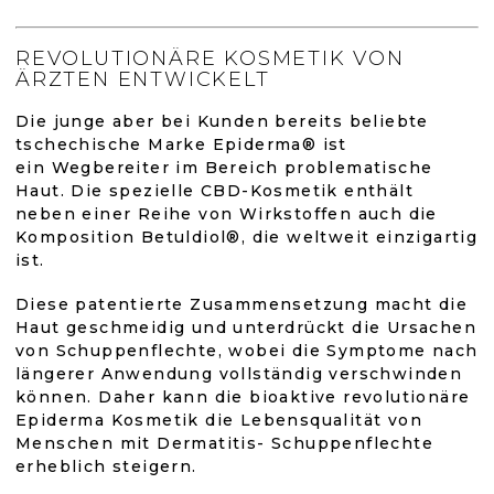
ist
T
E
4,8
U
REVOLUTIONÄRE KOSMETIK VON
E
ÄRZTEN ENTWICKELT
R
von
E
Die junge aber bei Kunden bereits beliebte
L
tschechische Marke Epiderma® ist
5
E
ein Wegbereiter im Bereich problematische
M
Haut. Die spezielle CBD-Kosmetik enthält
E
Sternen.
neben einer Reihe von Wirkstoffen auch die
N
Komposition Betuldiol®, die weltweit einzigartig
T
ist.
E
D
Diese patentierte Zusammensetzung macht die
E
R
Haut geschmeidig und unterdrückt die Ursachen
L
von Schuppenflechte, wobei die Symptome nach
I
längerer Anwendung vollständig verschwinden
S
können. Daher kann die bioaktive revolutionäre
T
Epiderma Kosmetik die Lebensqualität von
E
Menschen mit Dermatitis- Schuppenflechte
erheblich steigern.