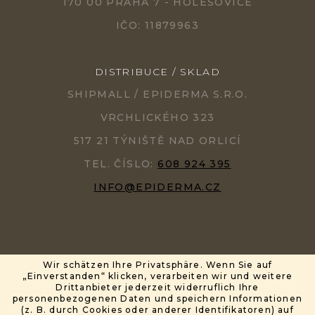
170 00 PRAHA 7 - HOLEŠOVICE
IČO: 11879963
DISTRIBUCE / SKLAD
SHIPMALL / EPIDERMA S.R.O.
VRCHLICKÉHO 323
517 21 TÝNIŠTĚ NAD ORLICÍ
TEL. ČÍSLO:
608 924 395
INFO@EPIDERMA.CZ
Wir schätzen Ihre Privatsphäre. Wenn Sie auf
„Einverstanden“ klicken, verarbeiten wir und weitere
ERSTELLT VON SHOPTET
PARTNER: MIRANDAMEDIA GROUP, S.R.O.
Drittanbieter jederzeit widerruflich Ihre
personenbezogenen Daten und speichern Informationen
(z. B. durch Cookies oder anderer Identifikatoren) auf
COPYRIGHT 2026
EPIDERMA®
. ALLE RECHTE VORBEHALTEN.