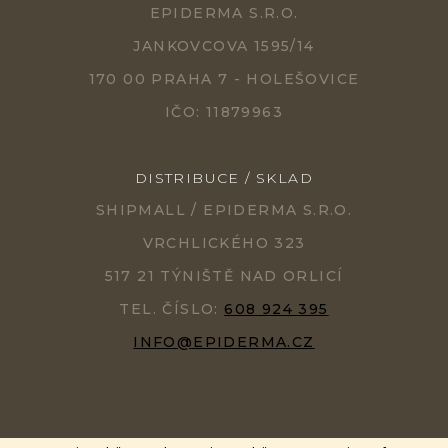
EPIDERMA S.R.O.
JANKOVCOVA 1595/14
170 00 PRAHA 7 - HOLEŠOVICE
IČO: 11879963
DISTRIBUCE / SKLAD
SHIPMALL / EPIDERMA S.R.O.
VRCHLICKÉHO 323
517 21 TÝNIŠTĚ NAD ORLICÍ
TEL. ČÍSLO:
608 924 395
INFO@EPIDERMA.CZ