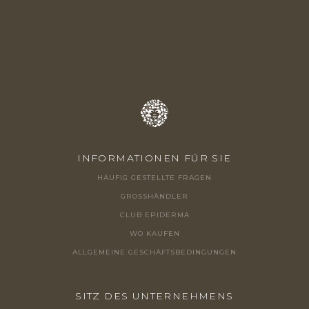
E
I
L
E
INFORMATIONEN FÜR SIE
HÄUFIG GESTELLTE FRAGEN
GROSSHÄNDLER
CLUB EPIDERMA
WO KAUFEN
ALLGEMEINE GESCHÄFTSBEDINGUNGEN
SITZ DES UNTERNEHMENS