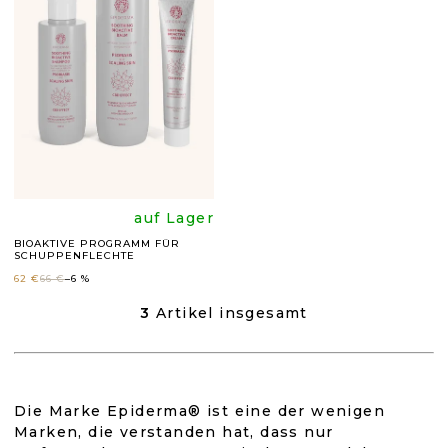
E
4,8
5,0
von
von
5
5
Sternen.
Sternen
Die
auf Lager
BIOAKTIVE PROGRAMM FÜR
SCHUPPENFLECHTE
durchschnittli
62 €
66 €
–6 %
Produktbewer
3
Artikel insgesamt
S
T
E
ist
U
E
5,0
Die Marke Epiderma® ist eine der wenigen
R
Marken, die verstanden hat, dass nur
E