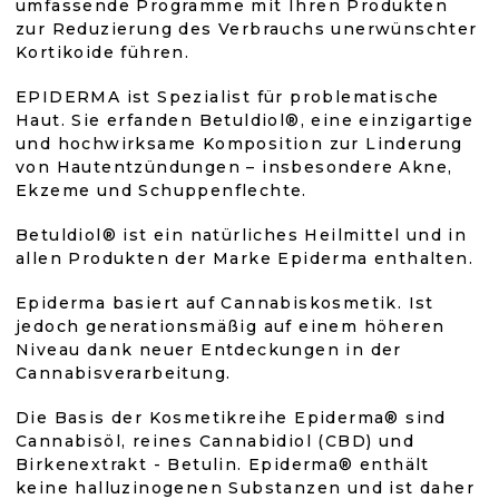
L
umfassende Programme mit Ihren Produkten
von
E
zur Reduzierung des Verbrauchs unerwünschter
M
Kortikoide führen.
5
E
N
EPIDERMA ist Spezialist für problematische
T
Sternen.
Haut. Sie erfanden Betuldiol®, eine einzigartige
E
und hochwirksame Komposition zur Linderung
D
von Hautentzündungen – insbesondere Akne,
E
Ekzeme und Schuppenflechte.
R
L
Betuldiol® ist ein natürliches Heilmittel und in
I
allen Produkten der Marke Epiderma enthalten.
S
T
E
Epiderma basiert auf Cannabiskosmetik. Ist
jedoch generationsmäßig auf einem höheren
Niveau dank neuer Entdeckungen in der
Cannabisverarbeitung.
Die Basis der Kosmetikreihe Epiderma® sind
Cannabisöl, reines Cannabidiol (CBD) und
Birkenextrakt - Betulin. Epiderma® enthält
keine halluzinogenen Substanzen und ist daher