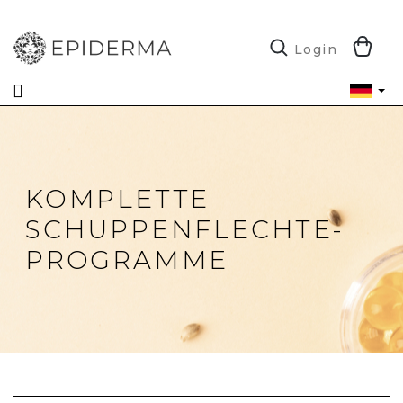
Zum
Inhalt
springen
W
Login
KOMPLETTE
SCHUPPENFLECHTE-
PROGRAMME