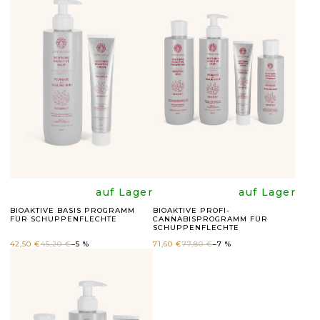
S
T
E
D
E
R
P
R
Die
Die
auf Lager
auf Lager
O
BIOAKTIVE BASIS PROGRAMM
BIOAKTIVE PROFI-
FÜR SCHUPPENFLECHTE
CANNABISPROGRAMM FÜR
durchschnittli
durchsc
D
SCHUPPENFLECHTE
42,50 €
45,20 €
–5 %
71,60 €
77,80 €
–7 %
U
Produktbewer
Produk
K
ist
ist
T