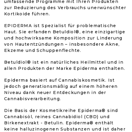
L
umfassende Programme mit Ihren Produkten
von
E
zur Reduzierung des Verbrauchs unerwünschter
M
Kortikoide führen.
5
E
N
EPIDERMA ist Spezialist für problematische
T
Sternen.
Haut. Sie erfanden Betuldiol®, eine einzigartige
E
und hochwirksame Komposition zur Linderung
D
von Hautentzündungen – insbesondere Akne,
E
Ekzeme und Schuppenflechte.
R
L
Betuldiol® ist ein natürliches Heilmittel und in
I
allen Produkten der Marke Epiderma enthalten.
S
T
E
Epiderma basiert auf Cannabiskosmetik. Ist
jedoch generationsmäßig auf einem höheren
Niveau dank neuer Entdeckungen in der
Cannabisverarbeitung.
Die Basis der Kosmetikreihe Epiderma® sind
Cannabisöl, reines Cannabidiol (CBD) und
Birkenextrakt - Betulin. Epiderma® enthält
keine halluzinogenen Substanzen und ist daher