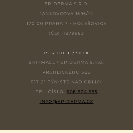
EPIDERMA S.R.O.
JANKOVCOVA 1595/14
170 00 PRAHA 7 - HOLEŠOVICE
IČO: 11879963
DISTRIBUCE / SKLAD
SHIPMALL / EPIDERMA S.R.O.
VRCHLICKÉHO 323
517 21 TÝNIŠTĚ NAD ORLICÍ
TEL. ČÍSLO:
608 924 395
INFO@EPIDERMA.CZ