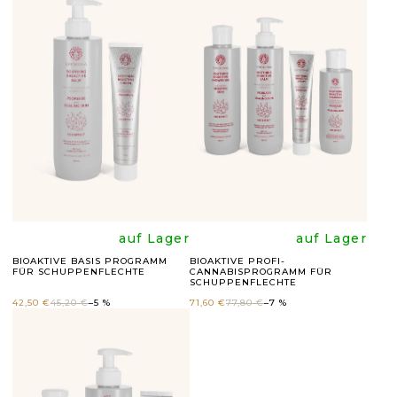
S
T
E
D
E
R
P
R
Die
Die
auf Lager
auf Lager
O
BIOAKTIVE BASIS PROGRAMM
BIOAKTIVE PROFI-
FÜR SCHUPPENFLECHTE
CANNABISPROGRAMM FÜR
durchschnittli
durchsc
D
SCHUPPENFLECHTE
42,50 €
45,20 €
–5 %
71,60 €
77,80 €
–7 %
U
Produktbewer
Produk
K
ist
ist
T