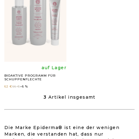
E
4,8
5,0
von
von
5
5
Sternen.
Sternen
Die
auf Lager
BIOAKTIVE PROGRAMM FÜR
SCHUPPENFLECHTE
durchschnittli
62 €
66 €
–6 %
Produktbewer
3
Artikel insgesamt
S
T
E
ist
U
E
5,0
Die Marke Epiderma® ist eine der wenigen
R
Marken, die verstanden hat, dass nur
E