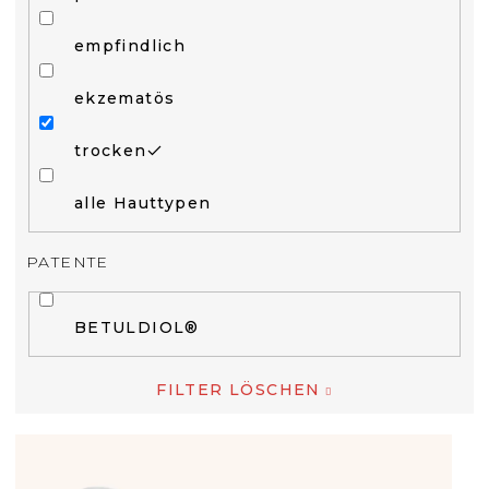
empfindlich
ekzematös
trocken
alle Hauttypen
PATENTE
BETULDIOL®
FILTER LÖSCHEN
L
I