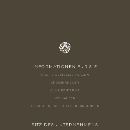
E
I
L
E
INFORMATIONEN FÜR SIE
HÄUFIG GESTELLTE FRAGEN
GROSSHÄNDLER
CLUB EPIDERMA
WO KAUFEN
ALLGEMEINE GESCHÄFTSBEDINGUNGEN
SITZ DES UNTERNEHMENS