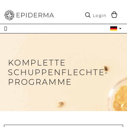
Zum
Inhalt
springen
W
Login
KOMPLETTE
SCHUPPENFLECHTE-
PROGRAMME