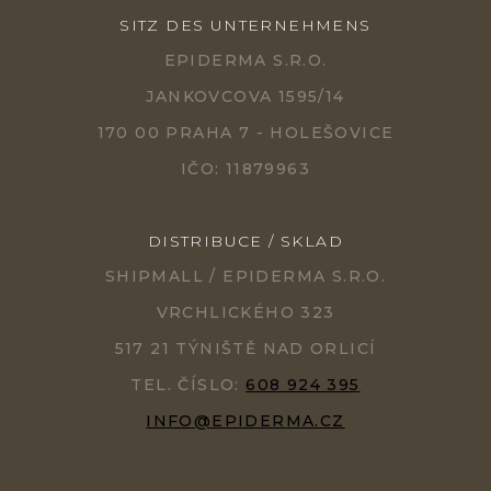
SITZ DES UNTERNEHMENS
EPIDERMA S.R.O.
JANKOVCOVA 1595/14
170 00 PRAHA 7 - HOLEŠOVICE
IČO: 11879963
DISTRIBUCE / SKLAD
SHIPMALL / EPIDERMA S.R.O.
VRCHLICKÉHO 323
517 21 TÝNIŠTĚ NAD ORLICÍ
TEL. ČÍSLO:
608 924 395
INFO@EPIDERMA.CZ