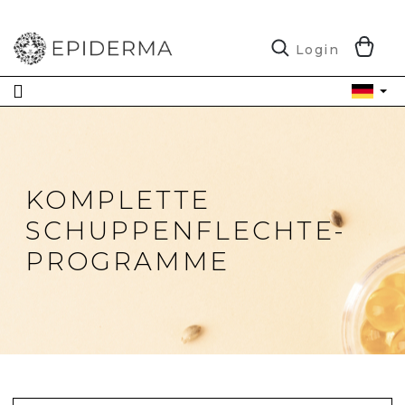
Zum
Inhalt
springen
W
Login
KOMPLETTE
SCHUPPENFLECHTE-
PROGRAMME