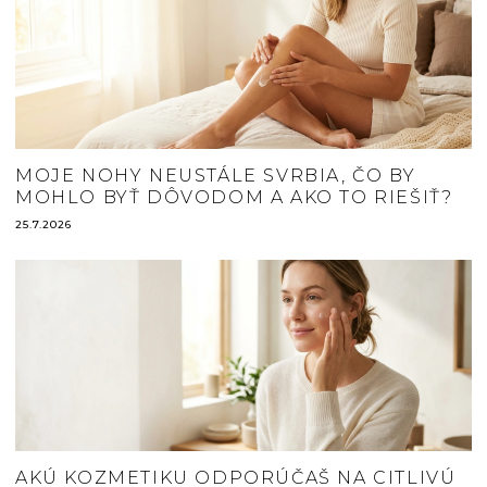
MOJE NOHY NEUSTÁLE SVRBIA, ČO BY
MOHLO BYŤ DÔVODOM A AKO TO RIEŠIŤ?
25.7.2026
AKÚ KOZMETIKU ODPORÚČAŠ NA CITLIVÚ