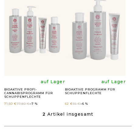
S
T
E
D
E
R
P
R
Die
Die
auf Lager
auf Lager
O
BIOAKTIVE PROFI-
BIOAKTIVE PROGRAMM FÜR
CANNABISPROGRAMM FÜR
SCHUPPENFLECHTE
durchschnittli
durchsc
D
SCHUPPENFLECHTE
71,60 €
77,80 €
–7 %
62 €
66 €
–6 %
U
Produktbewer
Produk
2
Artikel insgesamt
S
K
T
ist
ist
T
E
U