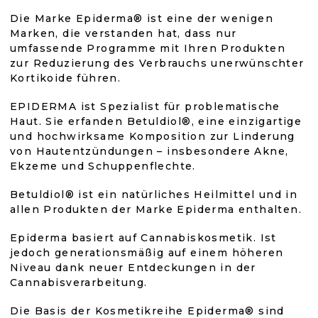
E
E
5,0
5,0
Die Marke Epiderma® ist eine der wenigen
R
Marken, die verstanden hat, dass nur
E
von
von
L
umfassende Programme mit Ihren Produkten
E
zur Reduzierung des Verbrauchs unerwünschter
M
5
5
Kortikoide führen.
E
N
EPIDERMA ist Spezialist für problematische
Sternen.
Sternen
T
Haut. Sie erfanden Betuldiol®, eine einzigartige
E
und hochwirksame Komposition zur Linderung
D
von Hautentzündungen – insbesondere Akne,
E
Ekzeme und Schuppenflechte.
R
L
Betuldiol® ist ein natürliches Heilmittel und in
I
allen Produkten der Marke Epiderma enthalten.
S
T
E
Epiderma basiert auf Cannabiskosmetik. Ist
jedoch generationsmäßig auf einem höheren
Niveau dank neuer Entdeckungen in der
Cannabisverarbeitung.
Die Basis der Kosmetikreihe Epiderma® sind