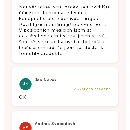
Neuvěřitelně jsem překvapen rychlým
účinkem. Kombinace bylin a
konopného oleje opravdu funguje.
Pocítil jsem změnu již po 4-5 dnech,
V posledních měsících jsem se
dostával do velmi stresujících stavů,
špatně jsem spal a nyní je to lepší a
lepší. Jsem rád, že jsem se dostal k
tomuhle produktu.
Die Produktbewertung beträgt 5 von 5
Jan Novák
JN
OK
Die Produktbewertung beträgt 5 von 5
Andrea Svobodová
AS