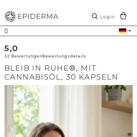
Zum
Inhalt
springen
W
Login
5,0
Die
32 Bewertungen
Bewertungsdetails
durchschnittl
BLEIB IN RUHE®, MIT
CANNABISÖL, 30 KAPSELN
Produktbewe
ist
5,0
von