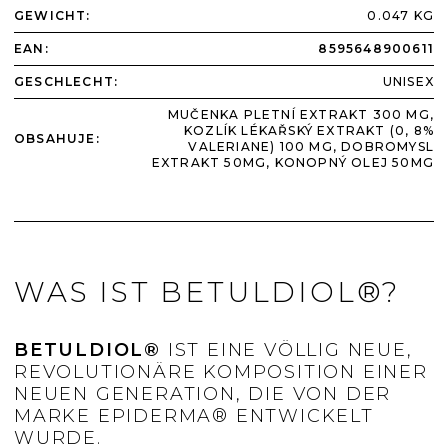
GEWICHT
:
0.047 KG
EAN
:
8595648900611
GESCHLECHT
:
UNISEX
MUČENKA PLETNÍ EXTRAKT 300 MG,
KOZLÍK LÉKAŘSKÝ EXTRAKT (0, 8%
OBSAHUJE
:
VALERIANE) 100 MG, DOBROMYSL
EXTRAKT 50MG, KONOPNÝ OLEJ 50MG
WAS IST BETULDIOL®?
BETULDIOL®
IST EINE VÖLLIG NEUE,
REVOLUTIONÄRE KOMPOSITION EINER
NEUEN GENERATION, DIE VON DER
MARKE EPIDERMA® ENTWICKELT
WURDE.