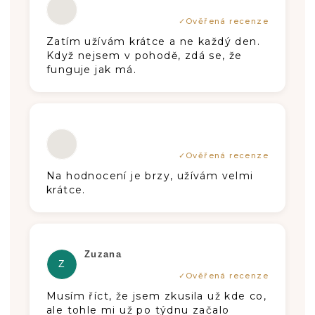
Zatím užívám krátce a ne každý den.
Když nejsem v pohodě, zdá se, že
funguje jak má.
Die Produktbewertung beträgt 5 von 5
Na hodnocení je brzy, užívám velmi
krátce.
Die Produktbewertung beträgt 5 von 5
Zuzana
Z
Musím říct, že jsem zkusila už kde co,
ale tohle mi už po týdnu začalo