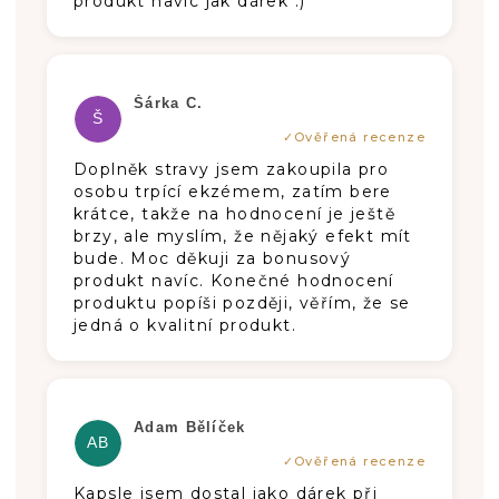
produkt navíc jak dárek :)
Die Produktbewertung beträgt 5 von 5
Šárka C.
Š
Doplněk stravy jsem zakoupila pro
osobu trpící ekzémem, zatím bere
krátce, takže na hodnocení je ještě
brzy, ale myslím, že nějaký efekt mít
bude. Moc děkuji za bonusový
produkt navíc. Konečné hodnocení
produktu popíši později, věřím, že se
jedná o kvalitní produkt.
Die Produktbewertung beträgt 5 von 5
Adam Bělíček
AB
Kapsle jsem dostal jako dárek při