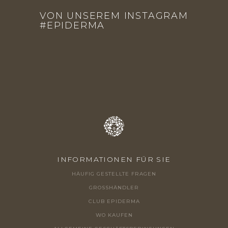
U
VON UNSEREM INSTAGRAM
SS
#EPIDERMA
Z
E
I
L
E
INFORMATIONEN FÜR SIE
HÄUFIG GESTELLTE FRAGEN
GROSSHÄNDLER
CLUB EPIDERMA
WO KAUFEN