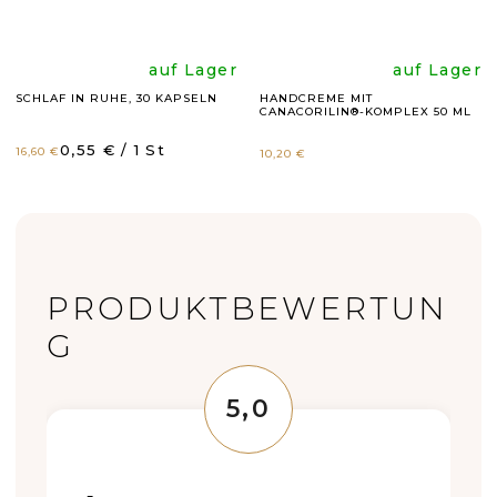
Die
Die
auf Lager
auf Lager
SCHLAF IN RUHE, 30 KAPSELN
HANDCREME MIT
CANACORILIN®-KOMPLEX 50 ML
durchschnittli
durchsc
Verkaufspreis:
0,55 € / 1 St
16,60 €
10,20 €
Produktbewer
Produk
ist
ist
L
4,8
5,0
PRODUKTBEWERTUN
I
von
von
G
S
T
5
5
5,0
E
Sternen.
Sternen
Die
D
durchschnittliche
Produktbewertung