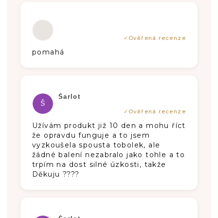
Die Produktbewertung beträgt 5 von 5
pomahá
Die Produktbewertung beträgt 5 von 5
Šarlot
Š
Užívám produkt již 10 den a mohu říct
že opravdu funguje a to jsem
vyzkoušela spousta tobolek, ale
žádné balení nezabralo jako tohle a to
trpím na dost silné úzkosti, takže
Děkuju ????
Die Produktbewertung beträgt 5 von 5