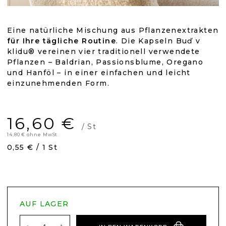
Eine natürliche Mischung aus Pflanzenextrakten
für Ihre tägliche Routine
. Die Kapseln Buď v
klidu® vereinen vier traditionell verwendete
Pflanzen – Baldrian, Passionsblume, Oregano
und Hanföl – in einer einfachen und leicht
einzunehmenden Form.
16,60 €
/ St
14,80 € ohne MwSt.
Verkaufspreis:
0,55 € / 1 St
AUF LAGER