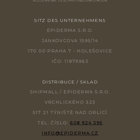
ALLGEMEINE GESCHÄFTSBEDINGUNGEN
SITZ DES UNTERNEHMENS
EPIDERMA S.R.O.
JANKOVCOVA 1595/14
170 00 PRAHA 7 - HOLEŠOVICE
IČO: 11879963
DISTRIBUCE / SKLAD
SHIPMALL / EPIDERMA S.R.O.
VRCHLICKÉHO 323
517 21 TÝNIŠTĚ NAD ORLICÍ
TEL. ČÍSLO:
608 924 395
INFO@EPIDERMA.CZ