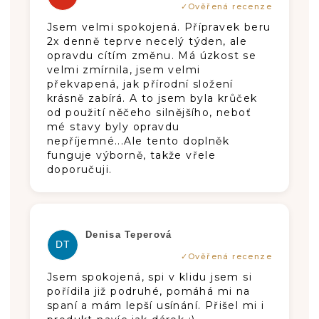
Jsem velmi spokojená. Přípravek beru
2x denně teprve necelý týden, ale
opravdu cítím změnu. Má úzkost se
velmi zmírnila, jsem velmi
překvapená, jak přírodní složení
krásně zabírá. A to jsem byla krůček
od použití něčeho silnějšího, neboť
mé stavy byly opravdu
nepříjemné...Ale tento doplněk
funguje výborně, takže vřele
doporučuji.
Die Produktbewertung beträgt 5 von 5
Denisa Teperová
DT
Jsem spokojená, spi v klidu jsem si
pořídila již podruhé, pomáhá mi na
spaní a mám lepší usínání. Přišel mi i