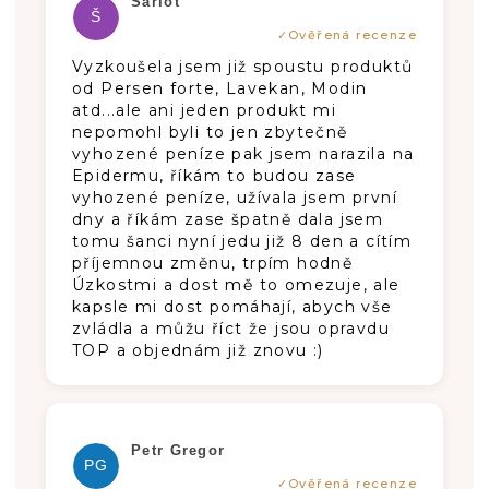
Šarlot
Š
Vyzkoušela jsem již spoustu produktů
od Persen forte, Lavekan, Modin
atd...ale ani jeden produkt mi
nepomohl byli to jen zbytečně
vyhozené peníze pak jsem narazila na
Epidermu, říkám to budou zase
vyhozené peníze, užívala jsem první
dny a říkám zase špatně dala jsem
tomu šanci nyní jedu již 8 den a cítím
příjemnou změnu, trpím hodně
Úzkostmi a dost mě to omezuje, ale
kapsle mi dost pomáhají, abych vše
zvládla a můžu říct že jsou opravdu
TOP a objednám již znovu :)
Die Produktbewertung beträgt 5 von 5
Petr Gregor
PG