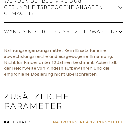
WERDEN BEI BUĎ V KLIDU®
Das Produkt ist nicht für Kinder unter 12
GESUNDHEITSBEZOGENE ANGABEN
Jahren bestimmt. In Schwangerschaft und
GEMACHT?
Stillzeit sowie bei gleichzeitiger Einnahme
von Medikamenten empfehlen wir, die
Einnahme vorher mit einem Arzt oder
WANN SIND ERGEBNISSE ZU ERWARTEN?
Apotheker abzustimmen.
Buď v klidu® ist ein
Nahrungsergänzungsmittel, kein Arzneimittel,
und hat keine zugelassenen Heilwirkungen.
Nahrungsergänzungsmittel. Kein Ersatz für eine
Für Pflanzenextrakte sind in der EU derzeit
Bei Nahrungsergänzungsmitteln ist die
abwechslungsreiche und ausgewogene Ernährung.
keine gesundheitsbezogenen Angaben
Wahrnehmung individuell und sie sind bei
Nicht für Kinder unter 12 Jahren bestimmt. Außerhalb
zugelassen, deshalb machen wir dazu keine.
regelmäßiger, langfristiger Einnahme sinnvoll.
der Reichweite von Kindern aufbewahren und die
Ein Nahrungsergänzungsmittel ist kein
empfohlene Dosierung nicht überschreiten.
Arzneimittel und ersetzt weder eine
abwechslungsreiche und ausgewogene
Ernährung noch einen gesunden Lebensstil.
ZUSÄTZLICHE
PARAMETER
KATEGORIE
:
NAHRUNGSERGÄNZUNGSMITTEL