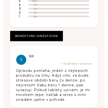
E
5
31x
ist
4
1x
5,0
R
3
von
0x
5
2
0x
Sternen.
1
0x
B
E
W
BEWERTUNG HINZUFÜGEN
E
R
Die Produktbewertung beträgt 5 von 5
SH
T
S
U
Opravdu pomaha, jeden z nejlepsich
N
produktu na trhu. Když vim, ze bude
stresove obdobi beru 2x denne, po
G
nejvetsim tlaku beru 1 denne, pak
vysazuji. Pokud tablety uzivam, je mi
E
mnohem lepe, natlak a stres s nimi
N
zvladam uplne v pohode.