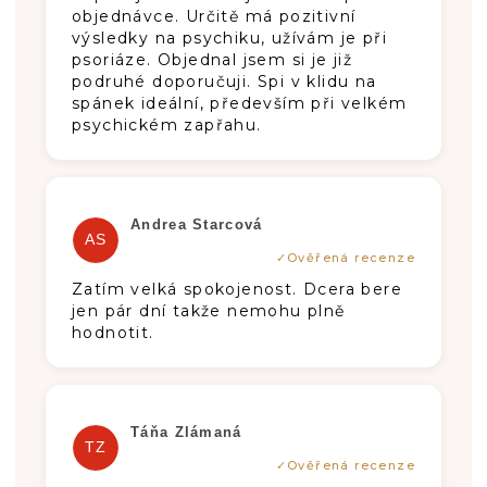
objednávce. Určitě má pozitivní
výsledky na psychiku, užívám je při
psoriáze. Objednal jsem si je již
podruhé doporučuji. Spi v klidu na
spánek ideální, především při velkém
psychickém zapřahu.
Die Produktbewertung beträgt 5 von 5
Andrea Starcová
AS
Zatím velká spokojenost. Dcera bere
jen pár dní takže nemohu plně
hodnotit.
Die Produktbewertung beträgt 5 von 5
Táňa Zlámaná
TZ