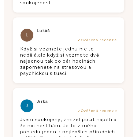
spokojenost
Die Produktbewertung beträgt 4 von 5
Lukáš
L
Když si vezmete jednu nic to
nedělá,ale když si vezmete dvě
najednou tak po pár hodinách
zapomenete na stresovou a
psychickou situaci.
Die Produktbewertung beträgt 5 von 5
Jirka
J
Jsem spokojený, zmizel pocit napětí a
že nic nestíhám. Je to z mého
pohledu jeden z nejlepších přírodních