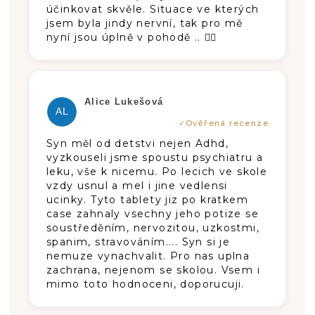
účinkovat skvěle. Situace ve kterých
jsem byla jindy nervní, tak pro mě
nyní jsou úplně v pohodě .. 👍🏽
Die Produktbewertung beträgt 5 von 5
Alice Lukešová
AL
Syn měl od detstvi nejen Adhd,
vyzkouseli jsme spoustu psychiatru a
leku, vše k nicemu. Po lecich ve skole
vzdy usnul a mel i jine vedlensi
ucinky. Tyto tablety jiz po kratkem
case zahnaly vsechny jeho potize se
soustředěním, nervozitou, uzkostmi,
spanim, stravováním.... Syn si je
nemuze vynachvalit. Pro nas uplna
zachrana, nejenom se skolou. Vsem i
mimo toto hodnoceni, doporucuji.