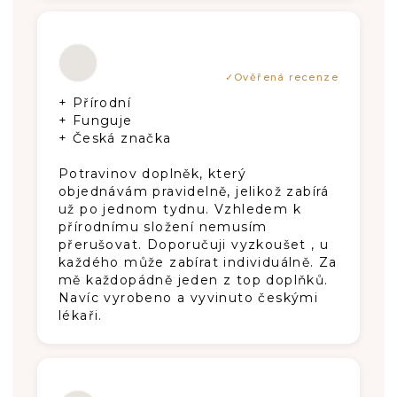
Die Produktbewertung beträgt 5 von 5
+ Přírodní
+ Funguje
+ Česká značka
Potravinov doplněk, který
objednávám pravidelně, jelikož zabírá
už po jednom tydnu. Vzhledem k
přírodnímu složení nemusím
přerušovat. Doporučuji vyzkoušet , u
každého může zabírat individuálně. Za
mě každopádně jeden z top doplňků.
Navíc vyrobeno a vyvinuto českými
lékaři.
Die Produktbewertung beträgt 5 von 5