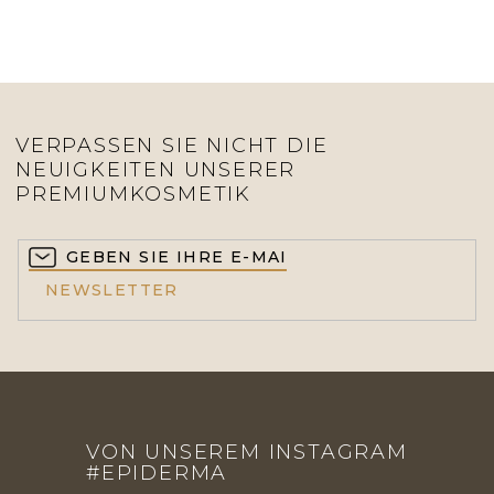
VERPASSEN SIE NICHT DIE
NEUIGKEITEN UNSERER
PREMIUMKOSMETIK
NEWSLETTER
F
U
VON UNSEREM INSTAGRAM
SS
#EPIDERMA