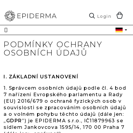
Zum
Inhalt
springen
W
Login
PODMÍNKY OCHRANY
OSOBNÍCH ÚDAJŮ
I.
ZÁKLADNÍ USTANOVENÍ
1. Správcem osobních údajů podle čl. 4 bod
7 nařízení Evropského parlamentu a Rady
(EU) 2016/679 o ochraně fyzických osob v
souvislosti se zpracováním osobních údajů
a o volném pohybu těchto údajů (dále jen:
„
GDPR
”) je EPIDERMA s.r.o., IČ
11879963
se
sídlem Jankovcova 1595/14, 170 00 Praha 7