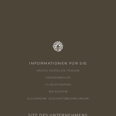
Z
E
I
L
E
INFORMATIONEN FÜR SIE
HÄUFIG GESTELLTE FRAGEN
GROSSHÄNDLER
CLUB EPIDERMA
WO KAUFEN
ALLGEMEINE GESCHÄFTSBEDINGUNGEN
SITZ DES UNTERNEHMENS