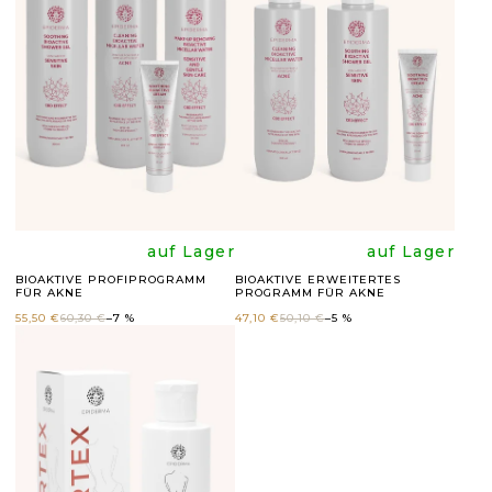
T
E
D
E
R
P
R
Die
Die
auf Lager
auf Lager
O
BIOAKTIVE PROFIPROGRAMM
BIOAKTIVE ERWEITERTES
FÜR AKNE
PROGRAMM FÜR AKNE
durchschnittli
durchsc
D
55,50 €
60,30 €
–7 %
47,10 €
50,10 €
–5 %
U
Produktbewer
Produk
K
ist
ist
T
E
4,5
5,0