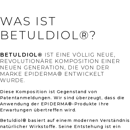
4,8
E
R
von
E
WAS IST
L
E
5
M
BETULDIOL®?
E
Sternen.
N
T
E
BETULDIOL®
IST EINE VÖLLIG NEUE,
D
REVOLUTIONÄRE KOMPOSITION EINER
E
NEUEN GENERATION, DIE VON DER
R
MARKE EPIDERMA® ENTWICKELT
L
I
WURDE.
S
T
Diese Komposition ist Gegenstand von
E
Patentanmeldungen. Wir sind überzeugt, dass die
Anwendung der EPIDERMA®-Produkte Ihre
Erwartungen übertreffen wird.
Betuldiol® basiert auf einem modernen Verständnis
natürlicher Wirkstoffe. Seine Entstehung ist ein