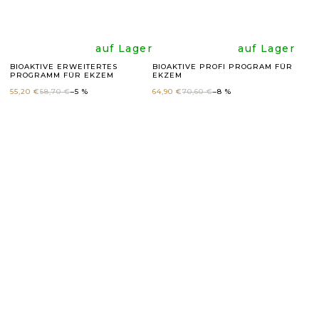
Sternen.
Sternen
Die
Die
auf Lager
auf Lager
BIOAKTIVE ERWEITERTES
BIOAKTIVE PROFI PROGRAM FÜR
PROGRAMM FÜR EKZEM
EKZEM
durchschnittli
durchsc
55,20 €
58,70 €
–5 %
64,90 €
70,60 €
–8 %
Produktbewer
Produk
ist
ist
5,0
5,0
von
von
5
5
Sternen.
Sternen