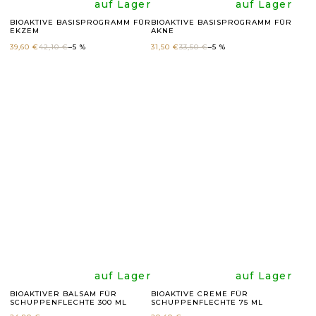
Die
Die
auf Lager
auf Lager
BIOAKTIVE BASISPROGRAMM FÜR
BIOAKTIVE BASISPROGRAMM FÜR
EKZEM
AKNE
durchschnittli
durchsc
39,60 €
42,10 €
–5 %
31,50 €
33,50 €
–5 %
Produktbewer
Produk
ist
ist
4,9
5,0
von
von
5
5
Sternen.
Sternen
Die
Die
auf Lager
auf Lager
BIOAKTIVER BALSAM FÜR
BIOAKTIVE CREME FÜR
SCHUPPENFLECHTE 300 ML
SCHUPPENFLECHTE 75 ML