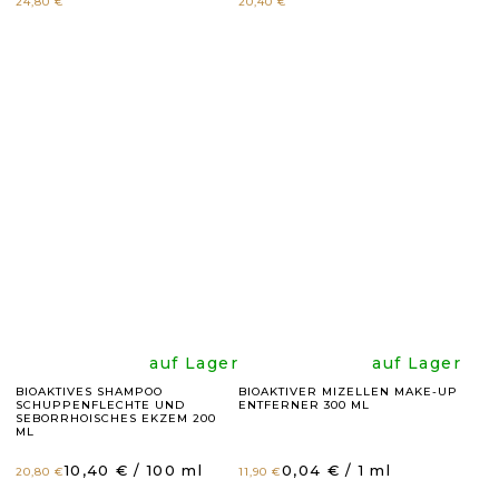
durchschnittli
durchsc
24,80 €
20,40 €
Produktbewer
Produk
ist
ist
4,9
4,9
von
von
5
5
Sternen.
Sternen
Die
Die
auf Lager
auf Lager
BIOAKTIVES SHAMPOO
BIOAKTIVER MIZELLEN MAKE-UP
SCHUPPENFLECHTE UND
ENTFERNER 300 ML
durchschnittli
durchsc
SEBORRHOISCHES EKZEM 200
ML
Produktbewer
Produk
Verkaufspreis:
Verkaufspreis:
10,40 € / 100 ml
0,04 € / 1 ml
20,80 €
11,90 €