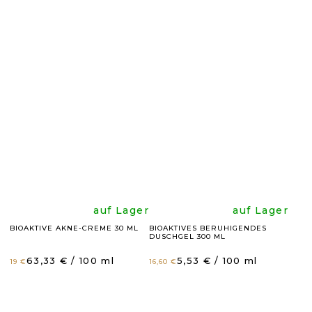
ist
ist
4,8
4,8
von
von
5
5
Sternen.
Sternen
Die
Die
auf Lager
auf Lager
BIOAKTIVE AKNE-CREME 30 ML
BIOAKTIVES BERUHIGENDES
DUSCHGEL 300 ML
durchschnittli
durchsc
Verkaufspreis:
Verkaufspreis:
63,33 € / 100 ml
5,53 € / 100 ml
19 €
16,60 €
Produktbewer
Produk