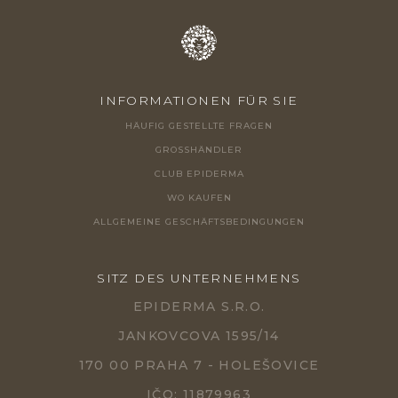
E
INFORMATIONEN FÜR SIE
HÄUFIG GESTELLTE FRAGEN
GROSSHÄNDLER
CLUB EPIDERMA
WO KAUFEN
ALLGEMEINE GESCHÄFTSBEDINGUNGEN
SITZ DES UNTERNEHMENS
EPIDERMA S.R.O.
JANKOVCOVA 1595/14
170 00 PRAHA 7 - HOLEŠOVICE
IČO: 11879963