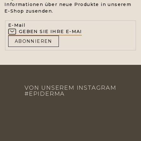
Informationen über neue Produkte in unserem
E-Shop zusenden.
E-Mail
ABONNIEREN
F
U
VON UNSEREM INSTAGRAM
SS
#EPIDERMA
Z
E
I
L