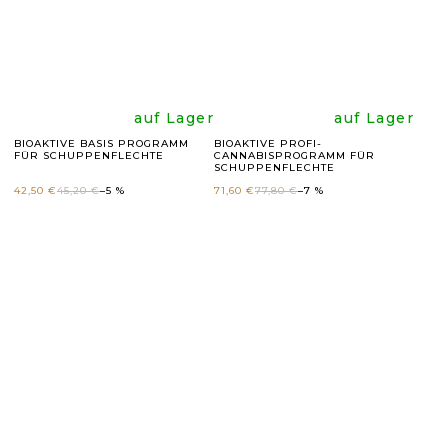
5
5
Sternen.
Sternen
Die
Die
auf Lager
auf Lager
BIOAKTIVE BASIS PROGRAMM
BIOAKTIVE PROFI-
FÜR SCHUPPENFLECHTE
CANNABISPROGRAMM FÜR
durchschnittli
durchsc
SCHUPPENFLECHTE
42,50 €
45,20 €
–5 %
71,60 €
77,80 €
–7 %
Produktbewer
Produk
ist
ist
4,8
5,0
von
von
5
5