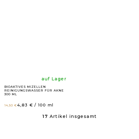
ist
ist
5,0
4,9
von
von
5
5
Sternen.
Sternen
Die
auf Lager
BIOAKTIVES MIZELLEN
REINIGUNGSWASSER FÜR AKNE
durchschnittli
300 ML
Verkaufspreis:
4,83 € / 100 ml
14,50 €
Produktbewer
17
Artikel insgesamt
S
ist
T
E
U