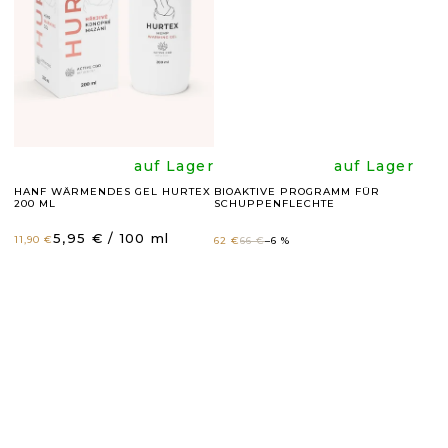
von
von
5
5
Sternen.
Sternen
Die
Die
auf Lager
auf Lager
HANF WÄRMENDES GEL HURTEX
BIOAKTIVE PROGRAMM FÜR
200 ML
SCHUPPENFLECHTE
durchschnittli
durchsc
Verkaufspreis:
5,95 € / 100 ml
11,90 €
62 €
66 €
–6 %
Produktbewer
Produk
ist
ist
5,0
5,0
von
von