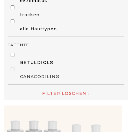
ekzematös
trocken
alle Hauttypen
PATENTE
BETULDIOL®
CANACORILIN®
FILTER LÖSCHEN
L
I
S