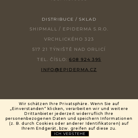
DISTRIBUCE / SKLAD
SHIPMALL / EPIDERMA S.R.O.
VRCHLICKÉHO 323
517 21 TÝNIŠTĚ NAD ORLICÍ
TEL. ČÍSLO:
608 924 395
INFO@EPIDERMA.CZ
Wir schätzen Ihre Privatsphäre. Wenn Sie auf
„Einverstanden“ klicken, verarbeiten wir und weitere
ERSTELLT VON SHOPTET
PARTNER: MIRANDAMEDIA GROUP, S.R.O.
Drittanbieter jederzeit widerruflich Ihre
personenbezogenen Daten und speichern Informationen
(z. B. durch Cookies oder anderer Identifikatoren) auf
COPYRIGHT 2026
EPIDERMA®
. ALLE RECHTE VORBEHALTEN.
Ihrem Endgerät, bzw. greifen auf diese zu.
ICH VERSTEHE