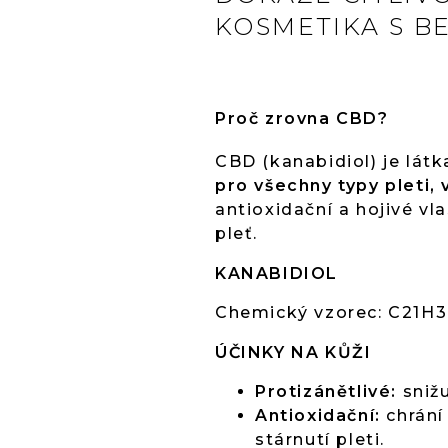
KOSMETIKA S B
Proč zrovna CBD?
CBD (kanabidiol) je lát
pro všechny typy pleti, v
antioxidační a hojivé vla
pleť.
KANABIDIOL
Chemický vzorec: C21H
ÚČINKY NA KŮŽI
Protizánětlivé:
snižu
Antioxidační:
chrání
stárnutí pleti.