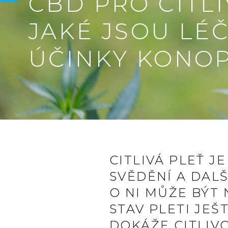
CBD PRO CITLI
JAKÉ JSOU LÉ
ÚČINKY KONOP
CITLIVÁ PLEŤ J
SVĚDĚNÍ A DAL
O NI MŮŽE BÝT
STAV PLETI JEŠ
DOKÁŽE CITLIVO