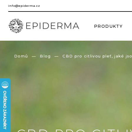
Přejít
info@epiderma.cz
na
obsah
PRODUKTY
Domů
Blog
CBD pro citlivou pleť, jaké j