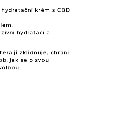
e hydratační krém s CBD
olem.
zivní hydrataci a
erá ji zklidňuje, chrání
b, jak se o svou
volbou.