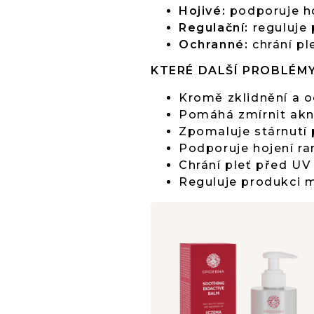
Hojivé:
podporuje hoj
Regulační:
reguluje
Ochranné:
chrání pl
KTERÉ DALŠÍ PROBLÉMY
Kromě zklidnění a o
Pomáhá zmírnit ak
Zpomaluje stárnutí 
Podporuje hojení ran
Chrání pleť před UV
Reguluje produkci m