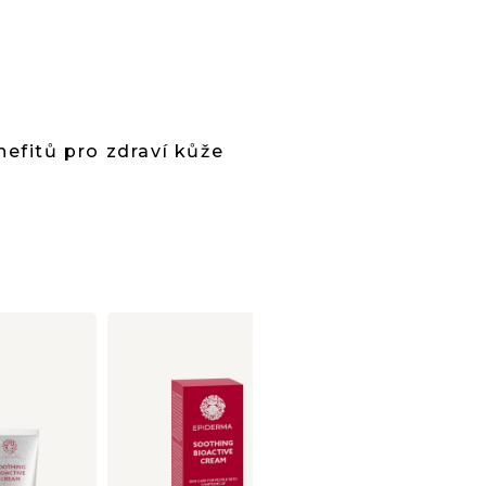
.
nefitů pro zdraví kůže