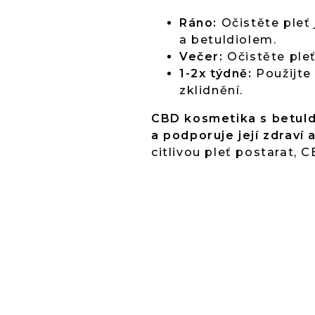
Ráno:
Očistěte pleť
a betuldiolem.
Večer:
Očistěte pleť
1-2x týdně:
Použijte
zklidnění.
CBD kosmetika s betuldio
a podporuje její zdraví 
citlivou pleť postarat, 