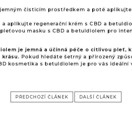
 jemným čisticím prostředkem a poté aplikujt
 a aplikujte regenerační krém s CBD a betuldi
 pleťovou masku s CBD a betuldiolem pro inten
lem je jemná a účinná péče o citlivou pleť, kt
a krásu.
Pokud hledáte šetrný a přirozený způso
CBD kosmetika s betuldiolem je pro vás ideální 
PŘEDCHOZÍ ČLÁNEK
DALŠÍ ČLÁNEK