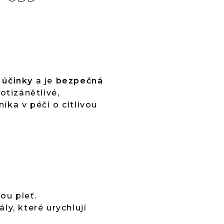
 účinky
a je
bezpečná
tizánětlivé,
níka v péči o citlivou
ou pleť.
y, které urychlují