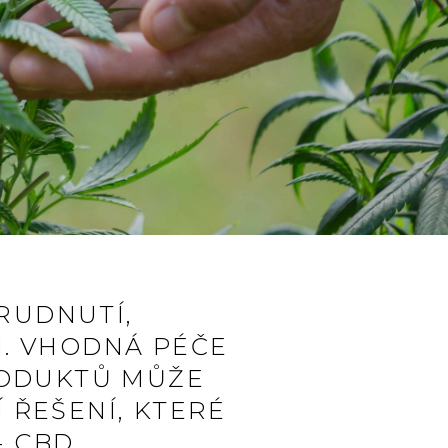
ARUDNUTÍ,
. VHODNÁ PÉČE
RODUKTŮ MŮŽE
Í ŘEŠENÍ, KTERÉ
- CBD