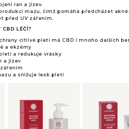
ení ran a jizev.
 produkci mazu, čímž pomáhá předcházet akné
eť před UV zářením.
 CBD LÉČÍ?
chrany citlivé pleti má CBD i mnoho dalších be
né a ekzémy
pleti a redukuje vrásky
 a jizev
 zářením
azu a snižuje lesk pleti