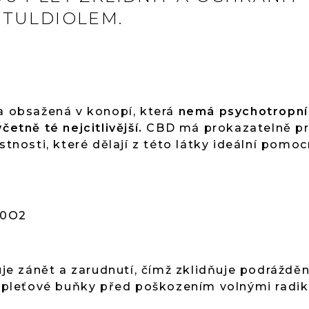
ETULDIOLEM.
ka obsažená v konopí, která
nemá psychotropní
četně té nejcitlivější.
CBD má prokazatelně pro
stnosti, které dělají z této látky ideální pomoc
30O2
je zánět a zarudnutí, čímž zklidňuje podrážděn
 pleťové buňky před poškozením volnými radikál