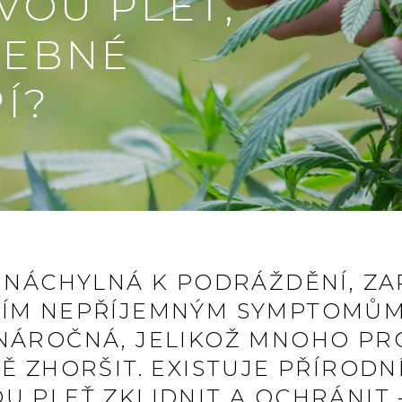
VOU PLEŤ,
ČEBNÉ
Í?
E NÁCHYLNÁ K PODRÁŽDĚNÍ, Z
ŠÍM NEPŘÍJEMNÝM SYMPTOMŮM
 NÁROČNÁ, JELIKOŽ MNOHO P
TĚ ZHORŠIT. EXISTUJE PŘÍRODN
U PLEŤ ZKLIDNIT A OCHRÁNIT 