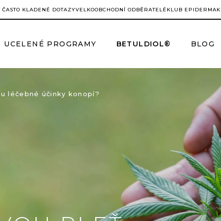
ČASTO KLADENÉ DOTAZY
VELKOOBCHODNÍ ODBĚRATELÉ
KLUB EPIDERMA
K
UCELENÉ PROGRAMY
BETULDIOL®
BLOG
sou léčebné účinky konopí?