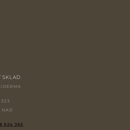
/ SKLAD
PIDERMA
 323
Ě NAD
8 924 395