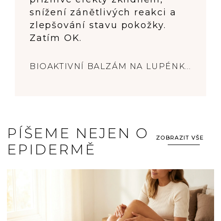
snížení zánětlivých reakci a
zlepšování stavu pokožky.
Zatím OK.
BIOAKTIVNÍ BALZÁM NA LUPÉNKU, 300 ML
Hodnocení
produktu
je
5
z
5
PÍŠEME NEJEN O
hvězdiček.
ZOBRAZIT VŠE
EPIDERMĚ