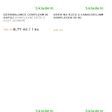
Průměrné
Průměr
Skladem
Skladem
DERMBALANCE COMPLEX® 90
KRÉM NA RUCE S CANACORILIN®
KAPSLÍ
KOMPLEXNÍ PÉČE O
KOMPLEXEM 50 ML
hodnocení
hodnoc
PLEŤ ZEVNITŘ
Měrná
8,77 Kč / 1 ks
789 Kč
245 Kč
produktu
produkt
cena:
je
je
5,0
5,0
z
z
5
5
hvězdiček.
hvězdič
Skladem
Skladem