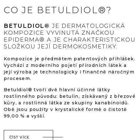
produktu
produkt
CO JE BETULDIOL®?
je
je
BETULDIOL®
JE DERMATOLOGICKÁ
5,0
4,8
KOMPOZICE VYVINUTÁ ZNAČKOU
EPIDERMA® A JE CHARAKTERISTICKOU
z
z
SLOŽKOU JEJÍ DERMOKOSMETIKY.
5
5
Kompozice je předmětem patentových přihlášek.
Vychází z moderního pojetí přírodních látek a
její výroba je technologicky i finančně náročným
hvězdiček.
hvězdič
procesem.
Betuldiol® tvoří dvě hlavní účinné látky
rostlinného původu: betulin, získávaný z březové
kůry, a rostlinná látka ze skupiny kanabinoidů.
Obě jsou použity v krystalické formě o čistotě
99,00 % a vyšší.
ČÍST VÍCE