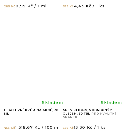
hodnocení
hodnoc
Měrná
Měrná
0,95 Kč / 1 ml
4,43 Kč / 1 ks
285 Kč
399 Kč
cena:
cena:
produktu
produkt
je
je
4,8
4,9
z
z
5
5
hvězdiček.
hvězdič
Průměrné
Průměr
Skladem
Skladem
BIOAKTIVNÍ KRÉM NA AKNÉ, 30
SPI V KLIDU®, S KONOPNÝM
ML
OLEJEM, 30 TBL
PRO KVALITNÍ
hodnocení
hodnoc
SPÁNEK
Měrná
Měrná
1 516,67 Kč / 100 ml
13,30 Kč / 1 ks
455 Kč
399 Kč
cena:
cena: