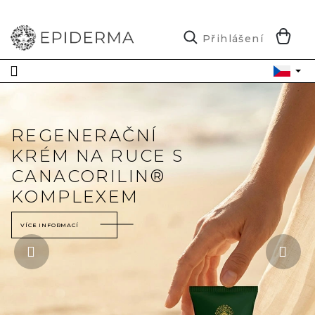
Přejít
na
obsah
N
Přihlášení
K
Předchozí
Ná
REGENERAČNÍ
KRÉM NA RUCE S
CANACORILIN®
KOMPLEXEM
VÍCE INFORMACÍ