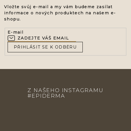
Vložte svůj e-mail a my vám budeme zasílat
informace o nových produktech na našem e-
shopu.
E-mail
PŘIHLÁSIT SE K ODBĚRU
Z
Á
Z NAŠEHO INSTAGRAMU
P
#EPIDERMA
A
T
Í