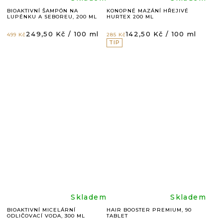
Průměrné
Průměr
BIOAKTIVNÍ ŠAMPÓN NA
KONOPNÉ MAZÁNÍ HŘEJIVÉ
LUPÉNKU A SEBOREU, 200 ML
HURTEX 200 ML
hodnocení
hodnoc
Měrná
Měrná
249,50 Kč / 100 ml
142,50 Kč / 100 ml
499 Kč
285 Kč
cena:
cena:
TIP
produktu
produkt
je
je
4,8
5,0
z
z
5
5
hvězdiček.
hvězdič
Průměrné
Průměr
Skladem
Skladem
BIOAKTIVNÍ MICELÁRNÍ
HAIR BOOSTER PREMIUM, 90
ODLIČOVACÍ VODA, 300 ML
TABLET