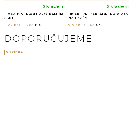
rné
Průměrné
Průměr
m
Skladem
Skladem
M
BIOAKTIVNÍ PROFI PROGRAM NA
BIOAKTIVNÍ ZÁKLADNÍ PROGRAM
BI
AKNÉ
NA EKZÉM
P
cení
hodnocení
hodnoc
1 332 Kč
1 448 Kč
–8 %
949 Kč
1 010 Kč
–6 %
1 
ktu
produktu
produk
DOPORUČUJEME
je
je
NOVINKA
4,5
4,9
z
z
5
5
ček.
hvězdiček.
hvězdič