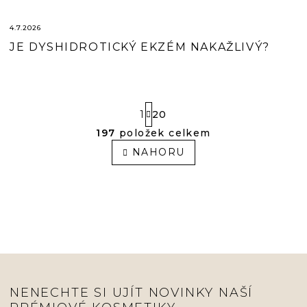
4.7.2026
JE DYSHIDROTICKÝ EKZÉM NAKAŽLIVÝ?
S
1
20
T
R
197
položek celkem
O
Á
V
NAHORU
N
L
K
Á
O
V
D
Á
A
N
C
Í
Í
P
R
V
K
NENECHTE SI UJÍT NOVINKY NAŠÍ
Y