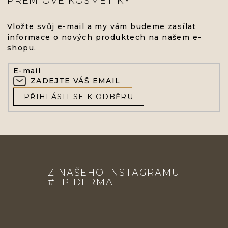
PRÉMIOVÉ KOSMETIKY
V
Ý
P
Vložte svůj e-mail a my vám budeme zasílat
I
informace o nových produktech na našem e-
S
shopu.
U
E-mail
PŘIHLÁSIT SE K ODBĚRU
Z
Á
Z NAŠEHO INSTAGRAMU
P
#EPIDERMA
A
T
Í