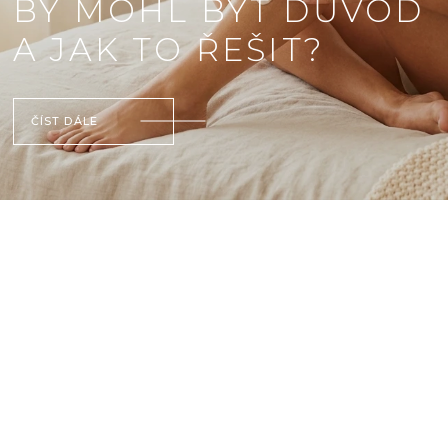
BY MOHL BÝT DŮVOD
A JAK TO ŘEŠIT?
ČÍST DÁLE
V
Ý
P
I
S
Č