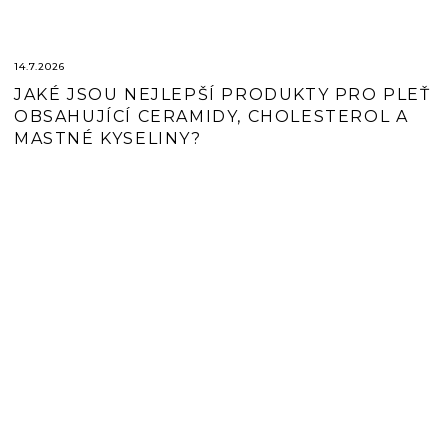
L
Á
N
14.7.2026
JAKÉ JSOU NEJLEPŠÍ PRODUKTY PRO PLEŤ
K
OBSAHUJÍCÍ CERAMIDY, CHOLESTEROL A
Ů
MASTNÉ KYSELINY?