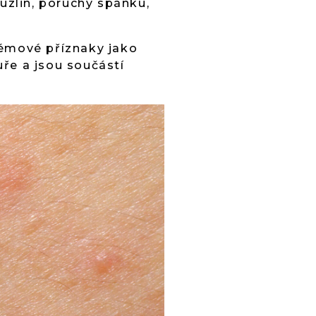
uzlin, poruchy spánku,
témové příznaky jako
ře a jsou součástí