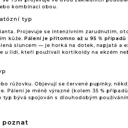
nebo kombinaci obou.
tózní typ
rianta. Projevuje se intenzivním zarudnutím, ot
ním kůže.
Pálení je přítomno až u 95 % případů
álená sluncem — je horká na dotek, napjatá a e
je u lidí, kteří používali kortikoidy na ekzém 
yp
ebo růžovku. Objevují se červené pupínky, něk
e. Pálení je méně výrazné (kolem 35 % případů)
to typ bývá spojován s dlouhodobým používáním 
W poznat