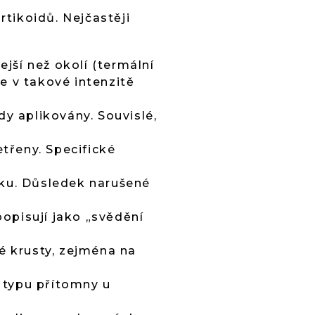
tikoidů. Nejčastěji
ejší než okolí (termální
e v takové intenzitě
idy aplikovány. Souvislé,
etřeny. Specifické
ku. Důsledek narušené
popisují jako „svědění
é krusty, zejména na
 typu přítomny u