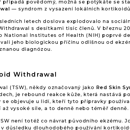
 připadá povědomý, možná se potýkáte se sta
awal
— syndrom z vysazení lokálních kortikoid
sledních letech doslova explodovalo na sociáln
Withdrawal s desítkami tisíc členů. V březnu 2
 National Institutes of Health (NIH) poprvé de
kovali jeho biologickou příčinu odlišnou od ek
uznanou diagnózou.
roid Withdrawal
awal (TSW), někdy označovaný jako
Red Skin S
idech, je rebound reakce kůže, která nastává p
se objevuje u lidí, kteří tyto přípravky používa
ní až vysoké síle, a to denně nebo téměř denně.
 TSW není totéž co návrat původního ekzému. 
ě v důsledku dlouhodobého používání kortikoi