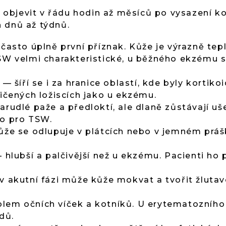
bjevit v řádu hodin až měsíců po vysazení kor
 dnů až týdnů.
často úplně první příznak. Kůže je výrazně tepl
SW velmi charakteristické, u běžného ekzému s
— šíří se i za hranice oblastí, kde byly kortiko
ničených ložiscích jako u ekzému.
rudlé paže a předloktí, ale dlaně zůstávají uš
ko pro TSW.
že se odlupuje v plátcích nebo v jemném práš
 hlubší a palčivější než u ekzému. Pacienti ho 
v akutní fázi může kůže mokvat a tvořit žlutav
em očních víček a kotníků. U erytematozního
dů.