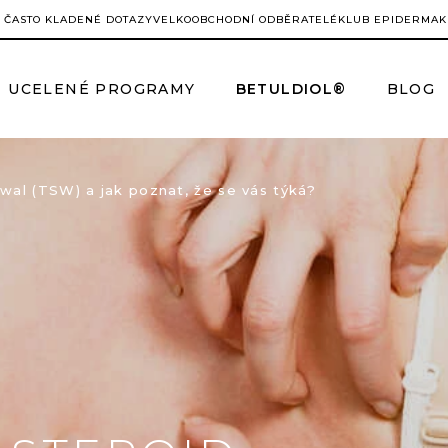
ČASTO KLADENÉ DOTAZY
VELKOOBCHODNÍ ODBĚRATELÉ
KLUB EPIDERMA
K
UCELENÉ PROGRAMY
BETULDIOL®
BLOG
wal (TSW) a jak poznat, že se vás týká?