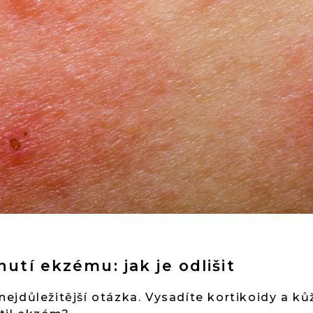
utí ekzému: jak je odlišit
jdůležitější otázka. Vysadíte kortikoidy a kůž