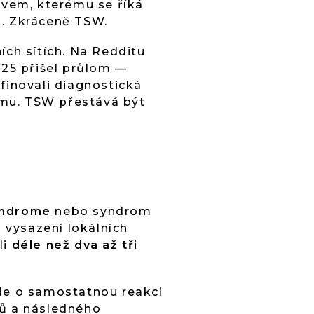
vem, kterému se říká
ů. Zkráceně TSW.
ích sítích. Na Redditu
025 přišel průlom —
finovali diagnostická
zému. TSW přestává být
yndrome
nebo syndrom
o vysazení lokálních
li
déle než dva až tři
Jde o samostatnou reakci
dů a následného