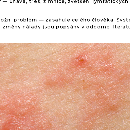
y
— únava, třes, zimnice, zvětšení lymfatických 
ožní problém — zasahuje celého člověka. Sys
 změny nálady jsou popsány v odborné literatu