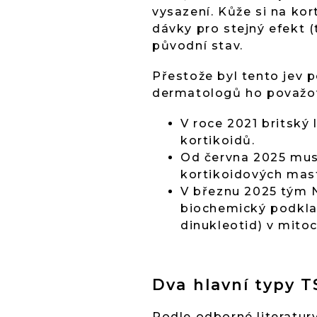
vysazení. Kůže si na kor
dávky pro stejný efekt 
původní stav.
Přestože byl tento jev 
dermatologů ho považoval
V roce 2021 britský
kortikoidů.
Od června 2025 mus
kortikoidových mastí
V březnu 2025 tým N
biochemický podkl
dinukleotid) v mito
Dva hlavní typy 
Podle odborné literatu