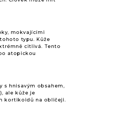
oky, mokvajícími
tohoto typu. Kůže
xtrémně citlivá. Tento
nebo atopickou
dy s hnisavým obsahem,
, ale kůže je
kortikoidů na obličeji.