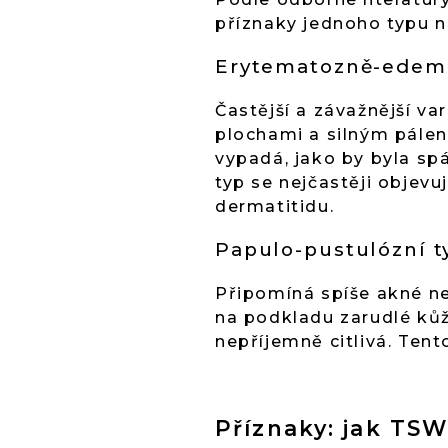
příznaky jednoho typu 
Erytematozně-edema
Častější a závažnější va
plochami a silným pále
vypadá, jako by byla sp
typ se nejčastěji objevu
dermatitidu.
Papulo-pustulózní t
Připomíná spíše akné n
na podkladu zarudlé kůž
nepříjemně citlivá. Ten
Příznaky: jak TS