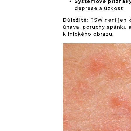
Systémové příznak
deprese a úzkost.
Důležité:
TSW není jen k
únava, poruchy spánku a
klinického obrazu.