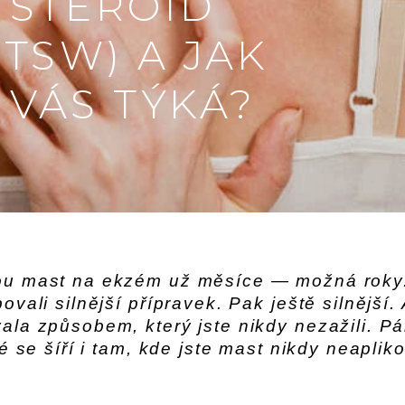
 STEROID
TSW) A JAK
 VÁS TÝKÁ?
vou mast na ekzém už měsíce — možná roky
ovali silnější přípravek. Pak ještě silnější.
ala způsobem, který jste nikdy nezažili. Pá
ré se šíří i tam, kde jste mast nikdy neaplik