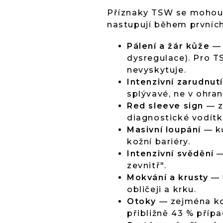
Příznaky TSW se mohou o
nastupují během prvních
Pálení a žár kůže
— 
dysregulace). Pro T
nevyskytuje.
Intenzivní zarudnutí
splývavé, ne v ohra
Red sleeve sign
— za
diagnostické vodít
Masivní loupání
— ků
kožní bariéry.
Intenzivní svědění
—
zevnitř".
Mokvání a krusty
— 
obličeji a krku.
Otoky
— zejména kol
přibližně 43 % přípa