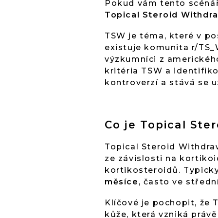
Pokud vám tento scénář
Topical Steroid Withdr
TSW je téma, které v po
existuje komunita r/TS_
výzkumníci z amerického
kritéria TSW a identifi
kontroverzí a stává se 
Co je Topical Ste
Topical Steroid Withdr
ze závislosti na kortiko
kortikosteroidů. Typicky 
měsíce
, často ve střed
Klíčové je pochopit, že
kůže, která vzniká práv