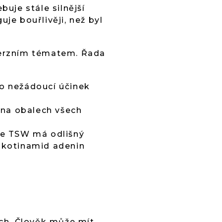
buje stále silnější
uje bouřlivěji, než byl
overzním tématem. Řada
ko nežádoucí účinek
 na obalech všech
 že TSW má odlišný
ikotinamid adenin
ch. Člověk může mít