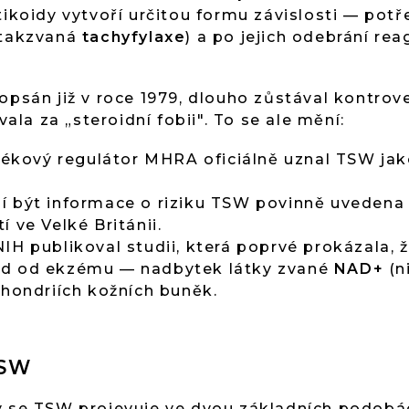
tikoidy vytvoří určitou formu závislosti — potře
(takzvaná
tachyfylaxe
) a po jejich odebrání reag
popsán již v roce 1979, dlouho zůstával kontr
a za „steroidní fobii". To se ale mění:
 lékový regulátor MHRA oficiálně uznal TSW ja
í být informace o riziku TSW povinně uvedena
 ve Velké Británii.
IH publikoval studii, která poprvé prokázala,
ad od ekzému — nadbytek látky zvané
NAD+
(n
chondriích kožních buněk.
TSW
ry se TSW projevuje ve dvou základních podobá