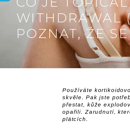
CO JE TOPICAL
WITHDRAWAL (
POZNAT, ŽE SE
Používáte kortikoido
skvěle. Pak jste potřeb
přestat, kůže explodov
opařili. Zarudnutí, kte
plátcích.