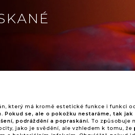
ASKANÉ
án, který má kromě estetické funkce i funkci o
m.
Pokud se, ale o pokožku nestaráme, tak ja
šení, podráždění a popraskání.
To způsobuje 
city, jako je svědění, ale vzhledem k tomu, že