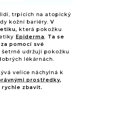
dí, trpících na atopický
dy kožní bariéry.
V
metiku,
která pokožku
metiky
Epiderma
.
Ta se
 za pomocí své
šetrně udržují pokožku
dobrých lékárnách.
ývá velice náchylná k
právnými prostředky
,
 rychle zbavit.