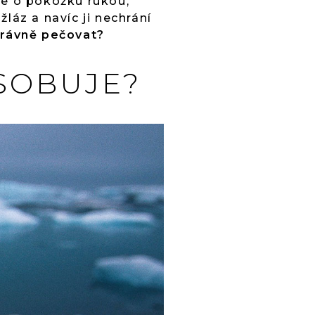
de o pokožku rukou,
láz a navíc ji nechrání
správně pečovat?
SOBUJE?