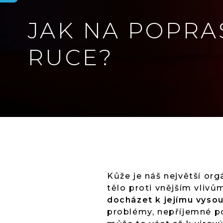
JAK NA POPR
RUCE?
Kůže je náš největší org
tělo proti vnějším vlivů
docházet k jejímu vysou
problémy, nepříjemné po