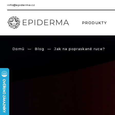
Přejít
info@epiderma.cz
na
obsah
PRODUKTY
Domů
Blog
Jak na popraskané ruce?