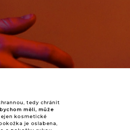
chrannou, tedy chránit
k bychom měli, může
nejen kosmetické
 pokožka je oslabena,