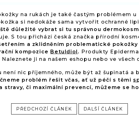
kožky na rukách je také častým problémem u li
okožka si nedokáže sama vytvořit ochranné lipi
áště důležité vybrat si tu správnou dermokos
tuje. S tou přichází česká značka přírodní kos
šetřením a zklidněním problematické pokožky
erační kompozice
Betuldiol
.
Produkty Epiderma 
 Naleznete ji na našem eshopu nebo ve všech 
není nic příjemného, může být až šupinatá a b
čneme problém řešit včas, ať už péčí s těmi
s
 a stravy, či maximální prevencí, můžeme se ho
PŘEDCHOZÍ ČLÁNEK
DALŠÍ ČLÁNEK