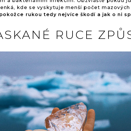
ým a bakteriálním infekcím. Obzvláště pokud j
tenká, kde se vyskytuje menší počet mazových ž
 pokožce rukou tedy nejvíce škodí a jak o ni 
ASKANÉ RUCE ZPŮ