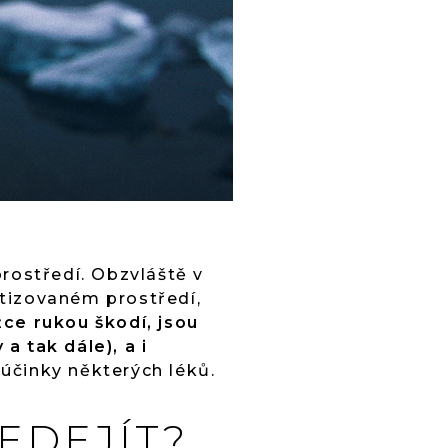
rostředí. Obzvláště v
atizovaném prostředí,
žce rukou škodí, jsou
a tak dále), a i
 účinky některých léků.
EDEJÍT?