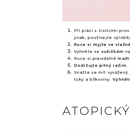
Při práci s čistícími pr
jinak, používejte výrobk
Ruce si myjte ve vlažn
Vyhněte se
sušičkám r
Ruce si pravidelně
mažt
Dodržujte pitný režim
.
Snažte se mít vyvážený 
tuky a bílkoviny.
Vyhnět
ATOPICK