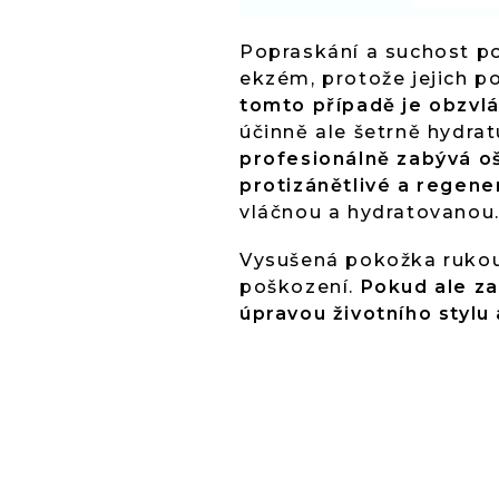
Popraskání a suchost po
ekzém, protože jejich p
tomto případě je obzvl
účinně ale šetrně hydra
profesionálně zabývá o
protizánětlivé a regen
vláčnou a hydratovanou.
Vysušená pokožka rukou 
poškození.
Pokud ale za
úpravou životního stylu