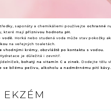
ostředky, saponáty a chemikáliemi používejte
ochranné r
y, které mají
příznivou hodnotu pH.
é vodě.
Horká nebo studená voda může stav pokožky ako
ukou
na veřejných toaletách.
e vhodnými krémy, obzvláště po kontaktu s vodou.
 Hydratace je důležitá i zevnitř.
jídelníček
, bohatý na vitamín C a zinek.
Dodejte tělu ví
e se bílému pečivu, alkoholu a nadměrnému pití kávy
Ý EKZÉM