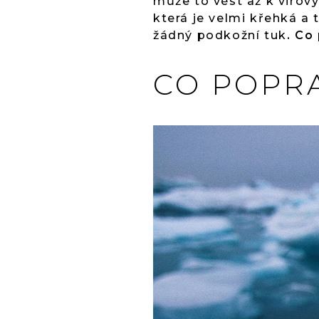
může to vést až k virov
která je velmi křehká a 
žádný podkožní tuk
. Co
CO POPR