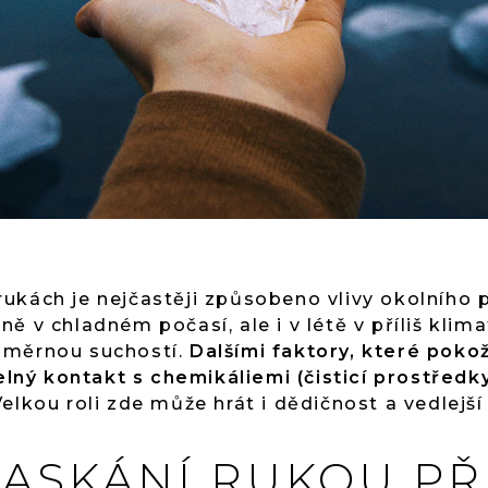
ukách je nejčastěji způsobeno vlivy okolního p
ě v chladném počasí, ale i v létě v příliš klim
dměrnou suchostí.
Dalšími faktory, které poko
elný kontakt s chemikáliemi (čisticí prostředky 
elkou roli zde může hrát i dědičnost a vedlejší
ASKÁNÍ RUKOU PŘ