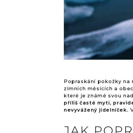
Popraskání pokožky na r
zimních měsících a obecn
které je známé svou na
příliš časté mytí, pravid
nevyvážený jídelníček.
V
JAK POPR