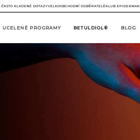
ČASTO KLADENÉ DOTAZY
VELKOOBCHODNÍ ODBĚRATELÉ
KLUB EPIDERMA
K
UCELENÉ PROGRAMY
BETULDIOL®
BLOG