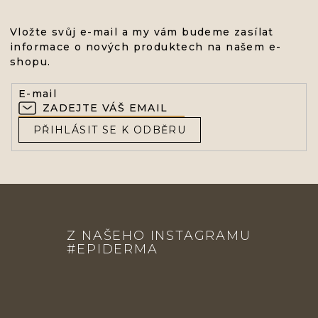
Vložte svůj e-mail a my vám budeme zasílat
informace o nových produktech na našem e-
shopu.
E-mail
PŘIHLÁSIT SE K ODBĚRU
Z
Á
Z NAŠEHO INSTAGRAMU
P
#EPIDERMA
A
T
Í