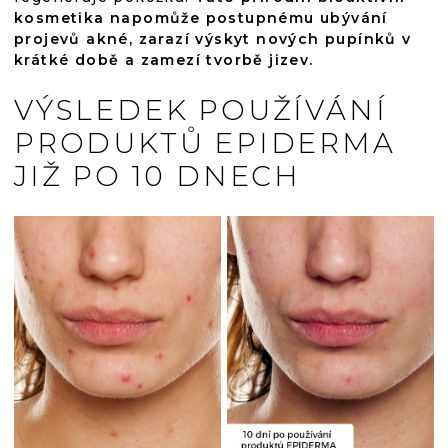
kosmetika napomůže postupnému ubývání
projevů akné, zarazí výskyt nových pupínků v
krátké době a zamezí tvorbě jizev.
VÝSLEDEK POUŽÍVÁNÍ
PRODUKTŮ EPIDERMA
JIŽ PO 10 DNECH