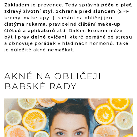
Základem je prevence. Tedy správná
péče o pleť,
zdravý životní styl, ochrana před sluncem
(SPF
krémy, make-upy…), sahání na obličej jen
čistýma rukama
, pravidelné
čištění make-up
štětců a aplikátorů
atd. Dalším krokem může
být i
pravidelné cvičení
, které pomáhá od stresu
a obnovuje pořádek v hladinách hormonů. Také
je důležité akné nemačkat.
AKNÉ NA OBLIČEJI
BABSKÉ RADY