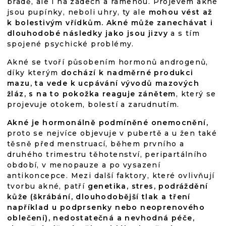
bradě, ale i na zádech a ramenou. Projevem akné
jsou pupínky, neboli uhry, ty ale
mohou vést až
k bolestivým vřídkům. Akné může zanechávat i
dlouhodobé následky jako jsou jizvy
a s tím
spojené psychické problémy.
Akné se tvoří působením hormonů androgenů,
díky kterým
dochází k nadměrné produkci
mazu, ta vede k ucpávání vývodů mazových
žláz, s na to pokožka reaguje zánětem
, který se
projevuje otokem, bolestí a zarudnutím.
Akné je hormonálně podmíněné onemocnění,
proto se nejvíce objevuje v pubertě a u žen také
těsně před menstruací, během prvního a
druhého trimestru těhotenství, peripartálního
období, v menopauze a po vysazení
antikoncepce. Mezi další faktory, které ovlivňují
tvorbu akné, patří
genetika, stres, podráždění
kůže (škrábání, dlouhodobější tlak a tření
například u podprsenky nebo neoprenového
oblečení), nedostatečná a nevhodná péče,