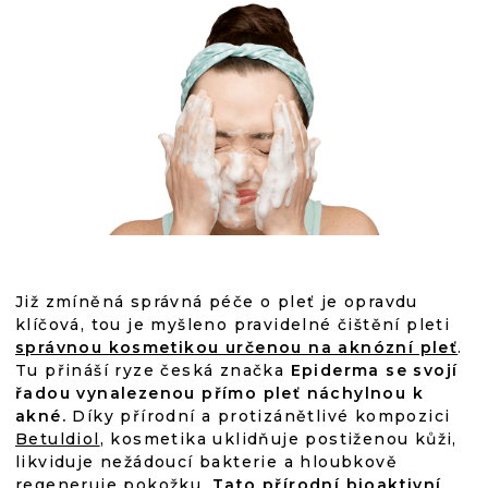
Již zmíněná správná péče o pleť je opravdu
klíčová, tou je myšleno pravidelné čištění pleti
správnou kosmetikou určenou na aknózní pleť
.
Tu přináší ryze česká značka
Epiderma se svojí
řadou vynalezenou přímo pleť náchylnou k
akné.
Díky přírodní a protizánětlivé kompozici
Betuldiol
, kosmetika uklidňuje postiženou kůži,
likviduje nežádoucí bakterie a hloubkově
regeneruje pokožku.
Tato přírodní bioaktivní