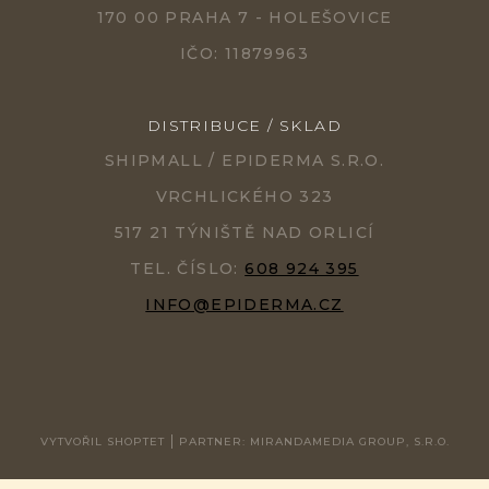
170 00 PRAHA 7 - HOLEŠOVICE
IČO: 11879963
DISTRIBUCE / SKLAD
SHIPMALL / EPIDERMA S.R.O.
VRCHLICKÉHO 323
517 21 TÝNIŠTĚ NAD ORLICÍ
TEL. ČÍSLO:
608 924 395
INFO@EPIDERMA.CZ
VYTVOŘIL SHOPTET
PARTNER: MIRANDAMEDIA GROUP, S.R.O.