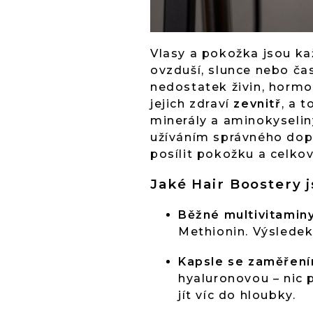
Vlasy a pokožka jsou ka
ovzduší, slunce nebo čas
nedostatek živin, hormo
jejich zdraví
zevnitř
, a 
minerály a aminokyseliny
užíváním správného doplň
posílit pokožku a celko
Jaké Hair Boostery 
Běžné multivitaminy
Methionin. Výsledek
Kapsle se zaměření
hyaluronovou – nic 
jít víc do hloubky.