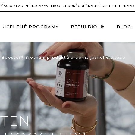
ČASTO KLADENÉ DOTAZY
VELKOOBCHODNÍ ODBĚRATELÉ
KLUB EPIDERMA
K
UCELENÉ PROGRAMY
BETULDIOL®
BLOG
ir Booster? Srovnání produktů a tip na jasného vítěze
 TEN