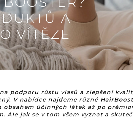
R BOOSTER?
ODUKTŮ A
O VÍTĚZE
 na podporu růstu vlasů a zlepšení kvali
ený. V nabídce najdeme různé
HairBoos
m obsahem účinných látek až po prémio
 Ale jak se v tom všem vyznat a skuteč