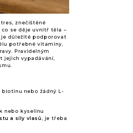
tres, znečištěné
 co se děje uvnitř těla –
 je důležité podporovat
ělu potřebné vitaminy,
travy. Pravidelným
t jejich vypadávání,
ismu.
 biotinu nebo žádný L-
ek nebo kyselinu
tu a síly vlasů
, je třeba