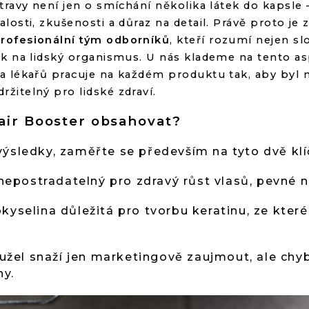
travy není jen o smíchání několika látek do kapsle –
losti, zkušenosti a důraz na detail. Právě proto je
rofesionální tým odborníků
, kteří rozumí nejen s
ek na lidský organismus. U nás klademe na tento a
 lékařů pracuje na každém produktu tak, aby byl ne
žitelný pro lidské zdraví.
Hair Booster obsahovat?
výsledky, zaměřte se především na tyto dvě klí
nepostradatelný pro zdravý růst vlasů, pevné n
yselina důležitá pro tvorbu keratinu, ze které
el snaží jen marketingově zaujmout, ale chybí
ny.