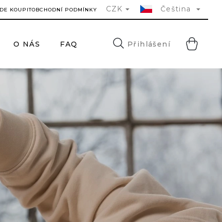
CZK
Čeština
DE KOUPIT
OBCHODNÍ PODMÍNKY
NÁ
Přihlášení
O NÁS
FAQ
KONTAKTY
H
KO