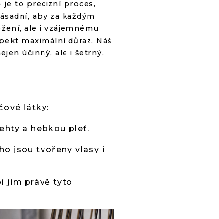
 je to precizní proces,
 zásadní, aby za každým
ložení, ale i vzájemnému
spekt maximální důraz. Náš
jen účinný, ale i šetrný,
čové látky:
ehty a hebkou pleť.
ho jsou tvořeny vlasy i
 jim právě tyto