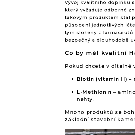
Vývoj kvalitního doplňku s
který vyžaduje odborné zna
takovým produktem stál
p
působení jednotlivých lát
tým složený z farmaceutů a
bezpečný a dlouhodobě udr
Co by měl kvalitní 
Pokud chcete viditelné 
Biotin (vitamin H)
– 
L-Methionin
– aminok
nehty.
Mnoho produktů se bohuž
základní stavební kame