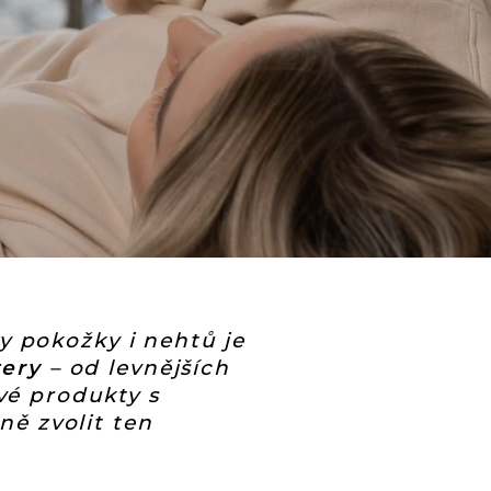
ty pokožky i nehtů je
tery
– od levnějších
vé produkty s
ně zvolit ten