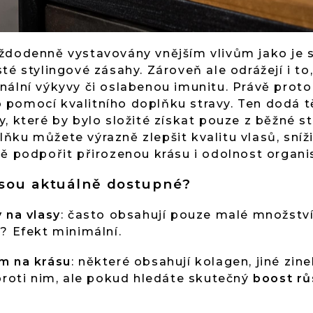
ždodenně vystavovány vnějším vlivům jako je s
té stylingové zásahy. Zároveň ale odrážejí i to,
nální výkyvy či oslabenou imunitu. Právě proto
to pomocí kvalitního doplňku stravy. Ten dodá t
, které by bylo složité získat pouze z běžné s
ku můžete výrazně zlepšit kvalitu vlasů, sníži
vě podpořit přirozenou krásu i odolnost organ
jsou aktuálně dostupné?
 na vlasy
: často obsahují pouze malé množství
? Efekt minimální.
m na krásu
: některé obsahují kolagen, jiné zin
proti nim, ale pokud hledáte skutečný
boost růs