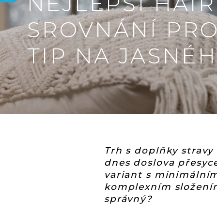
NEJLEPŠÍ HAI
SROVNÁNÍ PR
TIP NA JASNÉH
Trh s doplňky stravy
dnes doslova přesyc
variant s minimální
komplexním složením.
správný?