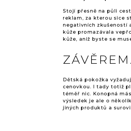
Stojí přesně na půli ce
reklam, za kterou sice s
negativních zkušeností 
kůže promazávala vepřo
kůže, aniž byste se mus
ZÁVĚREM.
Dětská pokožka vyžaduje 
cenovkou. I tady totiž p
téměř nic. Konopná másl
výsledek je ale o několi
jiných produktů a surovi