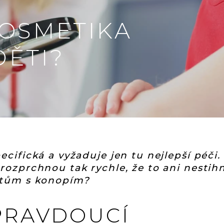
KOSMETIKA
ĚTI?
cifická a vyžaduje jen tu nejlepší péči.
rozprchnou tak rychle, že to ani nestih
ktům s konopím?
PRAVDOUCÍ