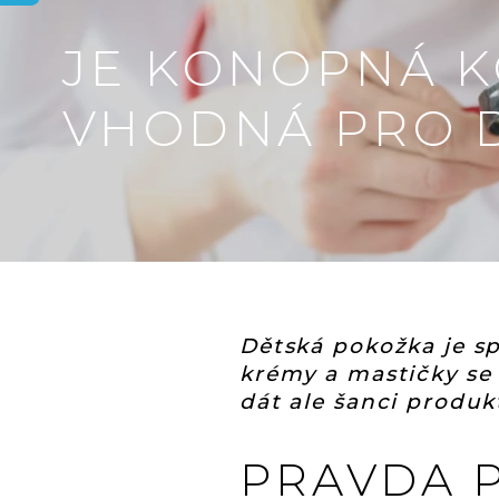
JE KONOPNÁ 
VHODNÁ PRO D
Dětská pokožka je spe
krémy a mastičky se 
dát ale šanci produ
PRAVDA 