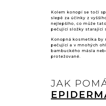
Kolem konopí se točí sp
slepě za účinky z vyššíh
nejlepšího, co může tato
pečující složky starajíc
Konopná kosmetika by m
pečující a v mnohých oh
bambuckého másla nebo 
protežované.
JAK POM
EPIDERM