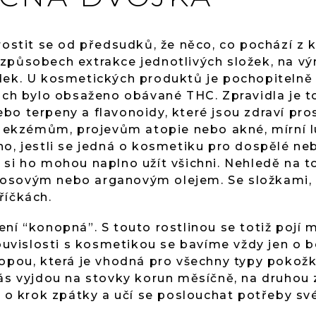
rostit se od předsudků, že něco, co pochází z k
způsobech extrakce jednotlivých složek, na v
dek. U kosmetických produktů je pochopitelně
nich bylo obsaženo obávané THC. Zpravidla je t
o terpeny a flavonoidy, které jsou zdraví pros
í, ekzémům, projevům atopie nebo akné, mírní l
o, jestli se jedná o kosmetiku pro dospělé neb
 si ho mohou naplno užít všichni. Nehledě na t
sovým nebo arganovým olejem. Se složkami, kt
říčkách.
ení “konopná”. S touto rostlinou se totiž poj
 souvislosti s kosmetikou se bavíme vždy jen o
opou, která je vhodná pro všechny typy pokožky
ás vyjdou na stovky korun měsíčně, na druhou z
í o krok zpátky a učí se poslouchat potřeby sv