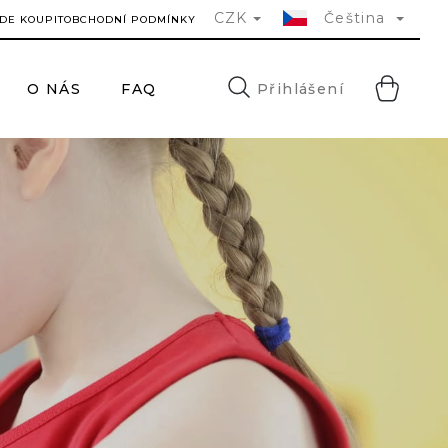
CZK
Čeština
DE KOUPIT
OBCHODNÍ PODMÍNKY
NÁ
Přihlášení
O NÁS
FAQ
KONTAKTY
H
KO