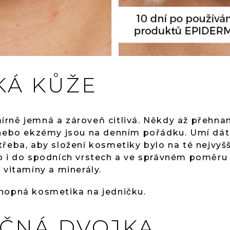
KÁ KŮŽE
rně jemná a zároveň citlivá. Někdy až přehna
 nebo ekzémy jsou na denním pořádku. Umí dát j
třeba, aby složení kosmetiky bylo na té nejvyš
lo i do spodních vrstech a ve správném poměr
 vitamíny a minerály.
onopná kosmetika na jedničku.
ČNÁ DVOJKA