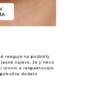
ně reaguje na podněty
asně najevo, že jí něco
ší úrovni a respektovalo
u pokožce dodalo