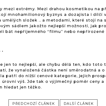
sty mezi extrémy. Mezi drahou kosmetikou na př
tojí mnohamilionový byznys a dozajista i dílčí v
a umělých složek .. a metodami, které stojí n
vým sádlem jakožto nejlepší možností, jak pro
eli bát nepříjemného “filmu” nebo nepřirozené 
.
jen to nejlepší, ale chybu dělá ten, kdo toto t
latí, že vynaložená částka není směrodatná a o
a patří do nižší cenové kategorie, jejich pro
k úrovní výš. Jde tak o výjimečný poměr ceny a 
n hledat jen těžko.
PŘEDCHOZÍ ČLÁNEK
DALŠÍ ČLÁNEK