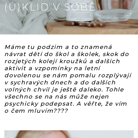
(Ú)KLID V SOBĚ
Máme tu podzim a to znamená
návrat dětí do škol a školek, skok do
rozjetých kolejí kroužků a dalších
aktivit a vzpomínky na letní
dovolenou se nám pomalu rozplývají
v sychravých dnech a do dalších
volných chvil je ještě daleko. Tohle
všechno se na nás může nejen
psychicky podepsat. A věřte, že vím
o čem mluvím????