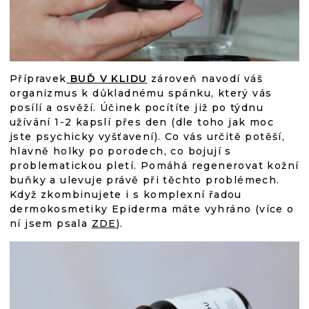
Přípravek
BUĎ V KLIDU
zároveň navodí váš
organizmus k důkladnému spánku, který vás
posílí a osvěží. Účinek pocítíte již po týdnu
užívání 1-2 kapslí přes den (dle toho jak moc
jste psychicky vyšťavení). Co vás určitě potěší,
hlavně holky po porodech, co bojují s
problematickou pletí. Pomáhá regenerovat kožní
buňky a ulevuje právě při těchto problémech.
Když zkombinujete i s komplexní řadou
dermokosmetiky Epiderma máte vyhráno (více o
ní jsem psala
ZDE
).