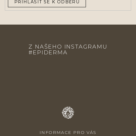
PŘIHLÁSIT SE K ODBĚRU
Z
Á
Z NAŠEHO INSTAGRAMU
P
#EPIDERMA
A
T
Í
INFORMACE PRO VÁS