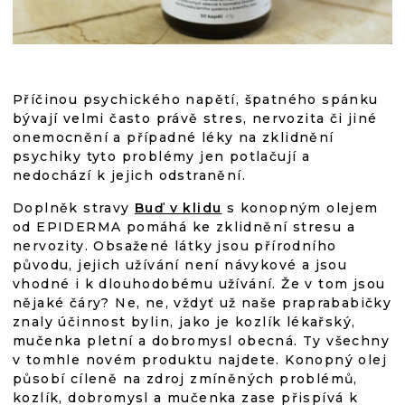
Příčinou psychického napětí, špatného spánku
bývají velmi často právě stres, nervozita či jiné
onemocnění a případné léky na zklidnění
psychiky tyto problémy jen potlačují a
nedochází k jejich odstranění.
Doplněk stravy
Buď v klidu
s konopným olejem
od EPIDERMA pomáhá ke zklidnění stresu a
nervozity. Obsažené látky jsou přírodního
původu, jejich užívání není návykové a jsou
vhodné i k dlouhodobému užívání. Že v tom jsou
nějaké čáry? Ne, ne, vždyť už naše praprababičky
znaly účinnost bylin, jako je kozlík lékařský,
mučenka pletní a dobromysl obecná. Ty všechny
v tomhle novém produktu najdete. Konopný olej
působí cíleně na zdroj zmíněných problémů,
kozlík, dobromysl a mučenka zase přispívá k