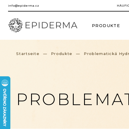
Zum
info@epiderma.cz
HÄUFI
Inhalt
springen
PRODUKTE
Startseite
Produkte
Problematická Hydra
PROBLEMAT