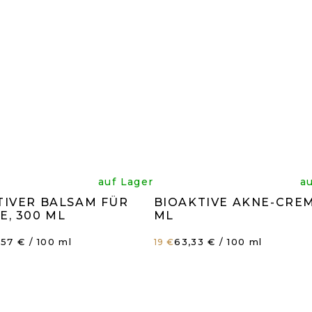
e
Die
auf Lager
a
TIVER BALSAM FÜR
BIOAKTIVE AKNE-CREM
rchschnittliche
durchsc
E, 300 ML
ML
erkaufspreis:
Verkaufspreis:
,57 € / 100 ml
63,33 € / 100 ml
19 €
oduktbewertun
Produk
t
ist