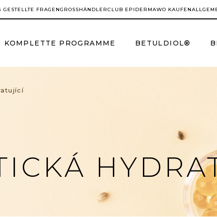
G GESTELLTE FRAGEN
GROSSHÄNDLER
CLUB EPIDERMA
WO KAUFEN
ALLGEM
KOMPLETTE PROGRAMME
BETULDIOL®
B
tující
ICKÁ HYDRAT