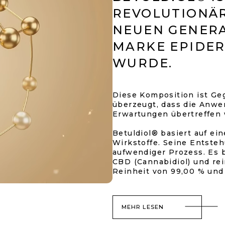
R
REVOLUTIONÄR
L
I
NEUEN GENERA
S
MARKE EPIDE
T
E
WURDE.
Diese Komposition ist G
überzeugt, dass die Anw
Erwartungen übertreffen 
Betuldiol® basiert auf e
Wirkstoffe. Seine Entsteh
aufwendiger Prozess. Es 
CBD (Cannabidiol) und re
Reinheit von 99,00 % und 
MEHR LESEN