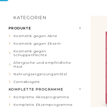
S
KATEGORIEN
Kategorien
L
überspringen
E
PRODUKTE
I
I
Kosmetik gegen Akne
S
Kosmetik gegen Ekzem
T
Kosmetik gegen
T
Schuppenflechte
E
Allergische und empfindliche
E
Haut
N
Nahrungsergänzungsmittel
D
L
Cannabisgele
E
KOMPLETTE PROGRAMME
E
Komplette Akneprogramme
R
Komplette Ekzemprogramme