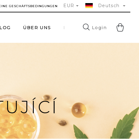
EUR
Deutsch
EINE GESCHÄFTSBEDINGUNGEN
WA
Login
LOG
ÜBER UNS
FAQ
KONTAKTE
UJÍCÍ