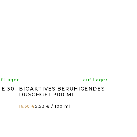
Die
uf Lager
auf Lager
E 30
BIOAKTIVES BERUHIGENDES
hnittliche
durchschnitt
DUSCHGEL 300 ML
Verkaufspreis:
5,53 € / 100 ml
16,60 €
g
tbewertung
Produktbewe
ist