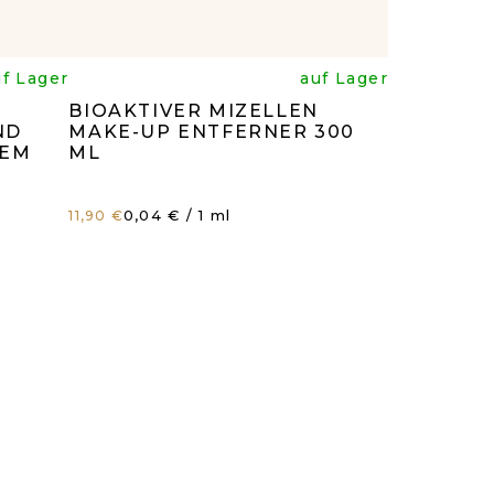
Die
uf Lager
auf Lager
BIOAKTIVER MIZELLEN
hnittliche
durchschnitt
ND
MAKE-UP ENTFERNER 300
ZEM
ML
g
tbewertung
Produktbewe
Verkaufspreis:
0,04 € / 1 ml
11,90 €
ist
4,8
von
5
.
Sternen.