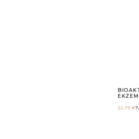
Di
BIOAK
du
EKZEM
V
7
22,70 €
Pr
is