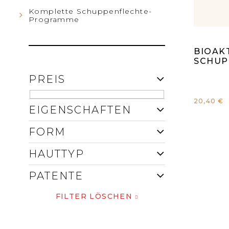
I
P
Komplette Schuppenflechte-
S
Programme
R
Di
T
BIOAK
O
du
SCHUP
E
PREIS
D
Pr
20,40 €
U
EIGENSCHAFTEN
is
K
FORM
4,
T
HAUTTYP
vo
PATENTE
E
5
FILTER LÖSCHEN
St