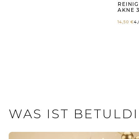
du
REINI
AKNE 
Pr
Ve
4,
14,50 €
is
4,
vo
5
St
WAS IST BETULD