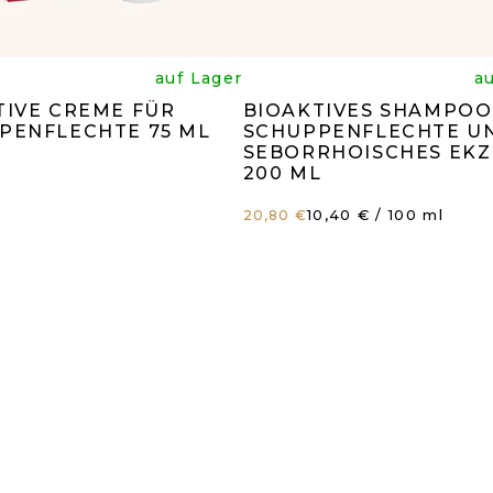
e
Die
auf Lager
a
TIVE CREME FÜR
BIOAKTIVES SHAMPOO
rchschnittliche
durchsc
PENFLECHTE 75 ML
SCHUPPENFLECHTE U
SEBORRHOISCHES EK
200 ML
oduktbewertun
Produk
Verkaufspreis:
10,40 € / 100 ml
20,80 €
t
ist
9
4,8
n
von
5
ernen.
Sternen