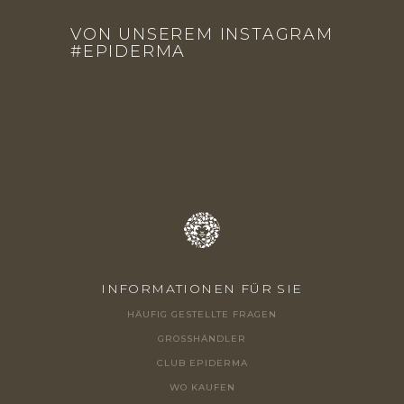
U
VON UNSEREM INSTAGRAM
SS
#EPIDERMA
Z
E
I
L
E
INFORMATIONEN FÜR SIE
HÄUFIG GESTELLTE FRAGEN
GROSSHÄNDLER
CLUB EPIDERMA
WO KAUFEN