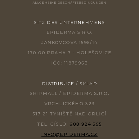
ALLGEMEINE GESCHÄFTSBEDINGUNGEN
SITZ DES UNTERNEHMENS
EPIDERMA S.R.O.
JANKOVCOVA 1595/14
170 00 PRAHA 7 - HOLEŠOVICE
IČO: 11879963
DISTRIBUCE / SKLAD
SHIPMALL / EPIDERMA S.R.O.
VRCHLICKÉHO 323
517 21 TÝNIŠTĚ NAD ORLICÍ
TEL. ČÍSLO:
608 924 395
INFO@EPIDERMA.CZ