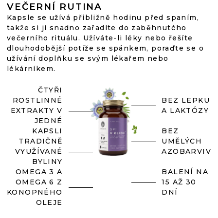
VEČERNÍ RUTINA
Kapsle se užívá přibližně hodinu před spaním,
takže si ji snadno zařadíte do zaběhnutého
večerního rituálu. Užíváte-li léky nebo řešíte
dlouhodobější potíže se spánkem, poraďte se o
užívání doplňku se svým lékařem nebo
lékárníkem.
ČTYŘI
ROSTLINNÉ
BEZ LEPKU
EXTRAKTY V
A LAKTÓZY
JEDNÉ
KAPSLI
BEZ
TRADIČNĚ
UMĚLÝCH
VYUŽÍVANÉ
AZOBARVIV
BYLINY
OMEGA 3 A
BALENÍ NA
OMEGA 6 Z
15 AŽ 30
KONOPNÉHO
DNÍ
OLEJE