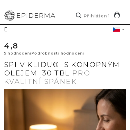
Přejít
na
obsah
N
Přihlášení
K
4,8
Průměrné
5 hodnocení
Podrobnosti hodnocení
hodnocení
SPI V KLIDU®, S KONOPNÝM
OLEJEM, 30 TBL
PRO
produktu
KVALITNÍ SPÁNEK
je
4,8
z