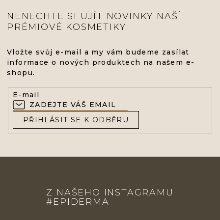
NENECHTE SI UJÍT NOVINKY NAŠÍ
PRÉMIOVÉ KOSMETIKY
Vložte svůj e-mail a my vám budeme zasílat
informace o nových produktech na našem e-
shopu.
E-mail
PŘIHLÁSIT SE K ODBĚRU
Z
Á
Z NAŠEHO INSTAGRAMU
P
#EPIDERMA
A