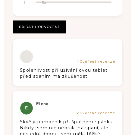
hvězdiček.
1
0x
N
O
C
PŘIDAT HODNOCENÍ
E
N
Hodnocení produktu je 4 z 5 hvězdiče
Í
Spolehlivost při užívání dvou tablet
před spaním má zkušenost.
Hodnocení produktu je 5 z 5 hvězdiče
Elena
E
Skvělý pomocník při špatném spánku.
Nikdy jsem nic nebrala na spaní, ale
poslední dobou jsem měla těžké