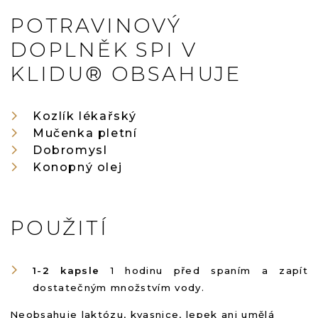
POTRAVINOVÝ
DOPLNĚK SPI V
KLIDU® OBSAHUJE
Kozlík lékařský
Mučenka pletní
Dobromysl
Konopný olej
POUŽITÍ
1-2 kapsle
1 hodinu před spaním a zapít
dostatečným množstvím vody.
Neobsahuje laktózu, kvasnice, lepek ani umělá