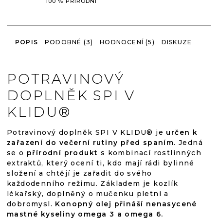
100 % PŘÍRODNÍ
POPIS
PODOBNÉ (3)
HODNOCENÍ (5)
DISKUZE
POTRAVINOVÝ
DOPLNĚK SPI V
KLIDU®
Potravinový doplněk SPI V KLIDU® je
určen k
zařazení do večerní rutiny před spaním
. Jedná
se o
přírodní produkt
s kombinací rostlinných
extraktů, který ocení ti, kdo mají rádi bylinné
složení a chtějí je zařadit do svého
každodenního režimu. Základem je kozlík
lékařský, doplněný o mučenku pletní a
dobromysl.
Konopný olej přináší nenasycené
mastné kyseliny omega 3 a omega 6.