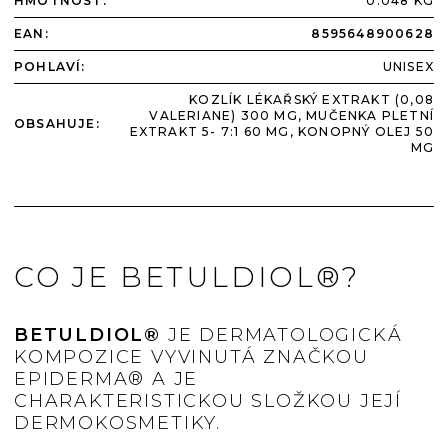
HMOTNOST
:
0.048 KG
EAN
:
8595648900628
POHLAVÍ
:
UNISEX
KOZLÍK LÉKAŘSKÝ EXTRAKT (0,08
VALERIANE) 300 MG, MUČENKA PLETNÍ
OBSAHUJE
:
EXTRAKT 5- 7:1 60 MG, KONOPNÝ OLEJ 50
MG
CO JE BETULDIOL®?
BETULDIOL®
JE DERMATOLOGICKÁ
KOMPOZICE VYVINUTÁ ZNAČKOU
EPIDERMA® A JE
CHARAKTERISTICKOU SLOŽKOU JEJÍ
DERMOKOSMETIKY.