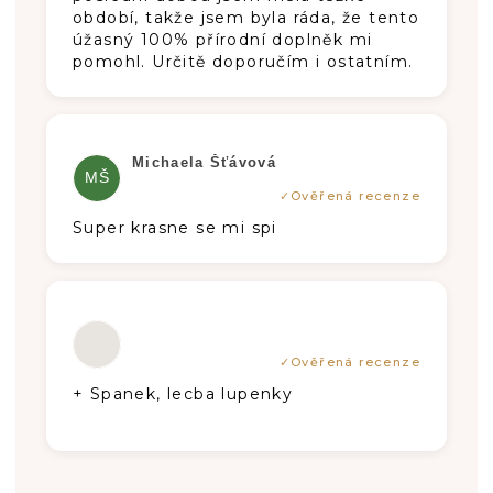
období, takže jsem byla ráda, že tento
úžasný 100% přírodní doplněk mi
pomohl. Určitě doporučím i ostatním.
Hodnocení produktu je 5 z 5 hvězdiče
Michaela Šťávová
MŠ
Super krasne se mi spi
Hodnocení produktu je 5 z 5 hvězdiče
+ Spanek, lecba lupenky