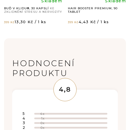
Průměrné
Průměr
Skladem
Skladem
BUĎ V KLIDU®, 30 KAPSLÍ
KE
HAIR BOOSTER PREMIUM, 90
ZKLIDNĚNÍ STRESU A NERVOZITY
TABLET
hodnocení
hodnoc
Měrná
Měrná
13,30 Kč / 1 ks
4,43 Kč / 1 ks
399 Kč
399 Kč
cena:
cena:
produktu
produk
je
je
V
5,0
4,9
HODNOCENÍ
Ý
z
z
PRODUKTU
P
I
5
5
4,8
S
hvězdiček.
hvězdič
Průměrné
H
hodnocení
produktu
O
5
4x
je
4
1x
4,8
D
3
z
0x
5
2
0x