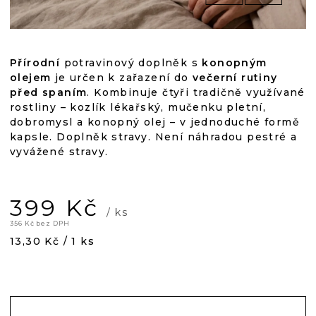
Přírodní
potravinový doplněk s
konopným
olejem
je určen k zařazení do
večerní rutiny
před spaním
. Kombinuje čtyři tradičně využívané
rostliny – kozlík lékařský, mučenku pletní,
dobromysl a konopný olej – v jednoduché formě
kapsle. Doplněk stravy. Není náhradou pestré a
vyvážené stravy.
399 Kč
/ ks
356 Kč bez DPH
Měrná
13,30 Kč / 1 ks
cena: