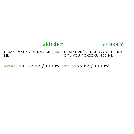
z
z
5
5
hvězdiček.
hvězdič
Průměrné
Průměr
Skladem
Skladem
BIOAKTIVNÍ KRÉM NA AKNÉ, 30
BIOAKTIVNÍ SPRCHOVÝ GEL PRO
ML
CITLIVOU POKOŽKU, 300 ML
hodnocení
hodnoc
Měrná
Měrná
1 516,67 Kč / 100 ml
133 Kč / 100 ml
455 Kč
399 Kč
cena:
cena:
produktu
produkt
je
je
5,0
4,9
z
z