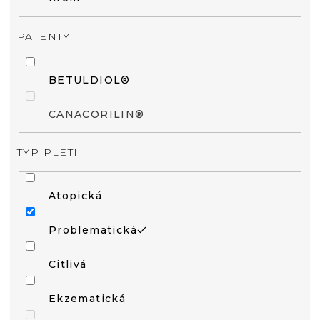
PATENTY
BETULDIOL®
CANACORILIN®
TYP PLETI
Atopická
Problematická
Citlivá
Ekzematická