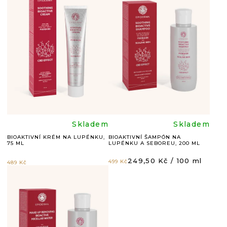
P
I
S
P
R
O
D
U
Průměrné
Průměr
Skladem
Skladem
K
BIOAKTIVNÍ KRÉM NA LUPÉNKU,
BIOAKTIVNÍ ŠAMPÓN NA
75 ML
LUPÉNKU A SEBOREU, 200 ML
hodnocení
hodnoc
T
Měrná
249,50 Kč / 100 ml
499 Kč
489 Kč
Ů
cena:
produktu
produkt
je
je