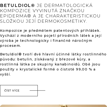
hvězdiček.
V
BETULDIOL®
JE DERMATOLOGICKÁ
Ý
KOMPOZICE VYVINUTÁ ZNAČKOU
P
EPIDERMA® A JE CHARAKTERISTICKOU
I
SLOŽKOU JEJÍ DERMOKOSMETIKY.
S
U
Kompozice je předmětem patentových přihlášek.
Vychází z moderního pojetí přírodních látek a její
výroba je technologicky i finančně náročným
procesem.
Betuldiol® tvoří dvě hlavní účinné látky rostlinného
původu: betulin, získávaný z březové kůry, a
rostlinná látka ze skupiny kanabinoidů. Obě jsou
použity v krystalické formě o čistotě 99,00 % a
vyšší.
ČÍST VÍCE