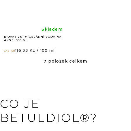
5
5
hvězdiček.
hvězdič
Průměrné
Skladem
BIOAKTIVNÍ MICELÁRNÍ VODA NA
AKNÉ, 300 ML
hodnocení
Měrná
116,33 Kč / 100 ml
349 Kč
cena:
produktu
7
položek celkem
O
V
je
L
Á
4,8
D
A
C
z
CO JE
Í
P
5
R
BETULDIOL®?
V
K
Y