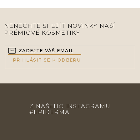
NENECHTE SI UJÍT NOVINKY NAŠÍ
PRÉMIOVÉ KOSMETIKY
PŘIHLÁSIT SE K ODBĚRU
Z
Á
Z NAŠEHO INSTAGRAMU
P
#EPIDERMA
A
T
Í