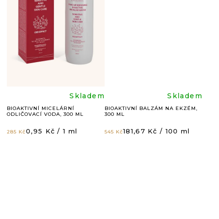
4,9
4,8
z
z
5
5
hvězdiček.
hvězdič
Průměrné
Průměr
Skladem
Skladem
BIOAKTIVNÍ MICELÁRNÍ
BIOAKTIVNÍ BALZÁM NA EKZÉM,
ODLIČOVACÍ VODA, 300 ML
300 ML
hodnocení
hodnoc
Měrná
Měrná
0,95 Kč / 1 ml
181,67 Kč / 100 ml
285 Kč
545 Kč
cena:
cena:
produktu
produkt
je
je
4,8
4,8