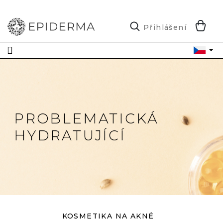
Přejít
na
obsah
N
Přihlášení
K
PROBLEMATICKÁ
HYDRATUJÍCÍ
KOSMETIKA NA AKNÉ