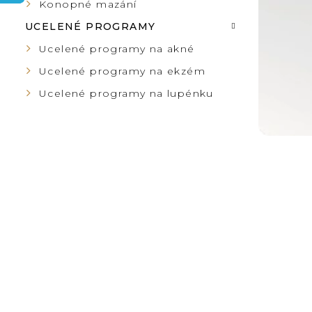
S
Konopné mazání
N
Č
UCELENÉ PROGRAMY
N
Ucelené programy na akné
L
Ucelené programy na ekzém
Í
Á
Ucelené programy na lupénku
P
N
A
K
N
Ů
E
L