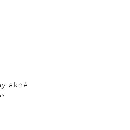
y akné
né