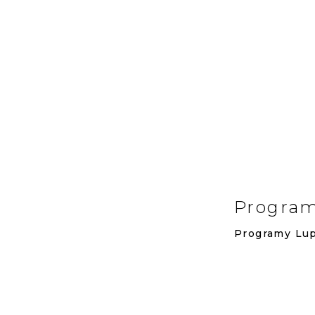
Program
Programy
Lu