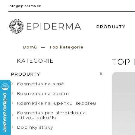
Přejít
info@epiderma.cz
na
obsah
PRODUKTY
Domů
Top kategorie
P
TOP 
KATEGORIE
Přeskočit
kategorie
O
V
PRODUKTY
S
Kosmetika na akné
Ý
Kosmetika na ekzém
T
P
Kosmetika na lupénku, seboreu
R
Kosmetika pro alergickou a
I
citlivou pokožku
A
Doplňky stravy