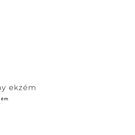
my ekzém
zém