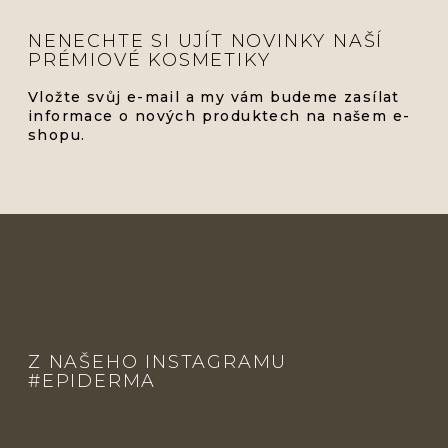
NENECHTE SI UJÍT NOVINKY NAŠÍ
PRÉMIOVÉ KOSMETIKY
Vložte svůj e-mail a my vám budeme zasílat
informace o nových produktech na našem e-
shopu.
Z
Á
P
Z NAŠEHO INSTAGRAMU
A
#EPIDERMA
T