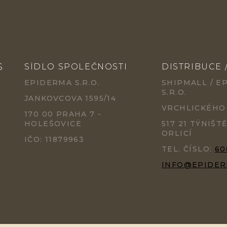
S
SÍDLO SPOLEČNOSTI
DISTRIBUCE 
EPIDERMA S.R.O.
SHIPMALL / E
S.R.O.
JANKOVCOVA 1595/14
VRCHLICKÉHO
170 00 PRAHA 7 -
HOLEŠOVICE
517 21 TÝNIŠT
ORLICÍ
IČO: 11879963
TEL. ČÍSLO:
60
INFO@EPIDER