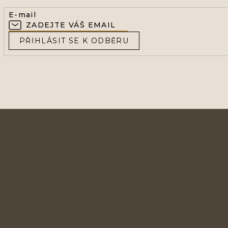
R
E-mail
V
K
Y
PŘIHLÁSIT SE K ODBĚRU
V
Ý
P
I
S
U