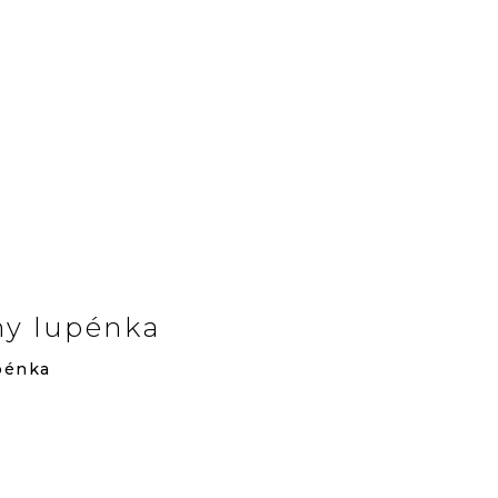
y lupénka
pénka