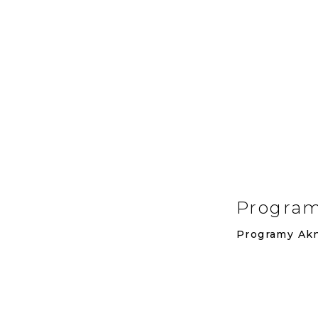
Program
Programy
Ak