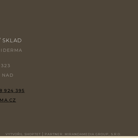
/ SKLAD
PIDERMA
 323
Ě NAD
8 924 395
MA.CZ
VYTVOŘIL SHOPTET
PARTNER: MIRANDAMEDIA GROUP, S.R.O.