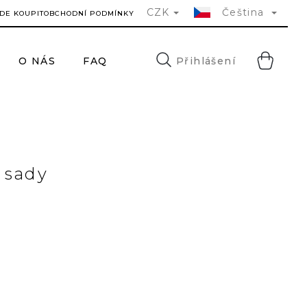
CZK
Čeština
DE KOUPIT
OBCHODNÍ PODMÍNKY
NÁ
Přihlášení
O NÁS
FAQ
KONTAKTY
H
KO
 sady