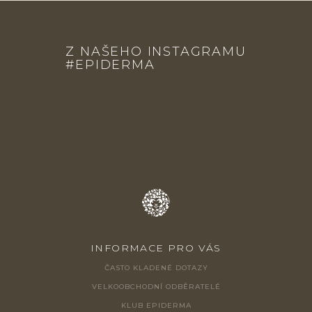
Z
Á
Z NAŠEHO INSTAGRAMU
P
#EPIDERMA
A
T
Í
INFORMACE PRO VÁS
ČASTO KLADENÉ DOTAZY
VELKOOBCHODNÍ ODBĚRATELÉ
KLUB EPIDERMA