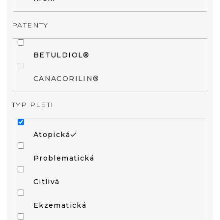
PATENTY
BETULDIOL®
CANACORILIN®
TYP PLETI
Atopická
Problematická
Citlivá
Ekzematická