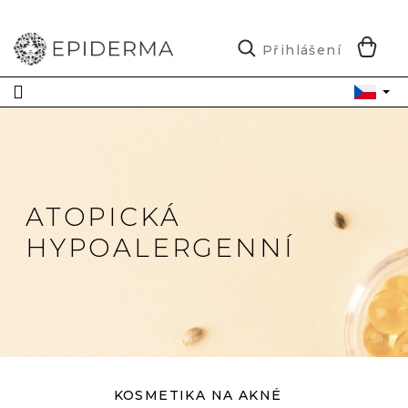
Přejít
na
obsah
N
Přihlášení
K
ATOPICKÁ
HYPOALERGENNÍ
KOSMETIKA NA AKNÉ