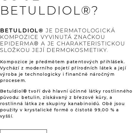
z
P
R
BETULDIOL®?
5
V
K
Y
hvězdiček.
V
BETULDIOL®
JE DERMATOLOGICKÁ
Ý
KOMPOZICE VYVINUTÁ ZNAČKOU
P
EPIDERMA® A JE CHARAKTERISTICKOU
I
SLOŽKOU JEJÍ DERMOKOSMETIKY.
S
U
Kompozice je předmětem patentových přihlášek.
Vychází z moderního pojetí přírodních látek a její
výroba je technologicky i finančně náročným
procesem.
Betuldiol® tvoří dvě hlavní účinné látky rostlinného
původu: betulin, získávaný z březové kůry, a
rostlinná látka ze skupiny kanabinoidů. Obě jsou
použity v krystalické formě o čistotě 99,00 % a
vyšší.