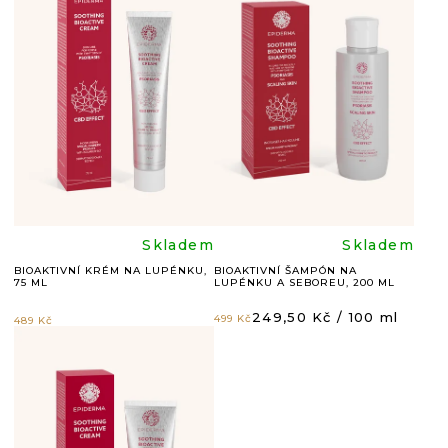
P
I
S
P
R
O
D
U
Průměrné
Průměr
Skladem
Skladem
K
BIOAKTIVNÍ KRÉM NA LUPÉNKU,
BIOAKTIVNÍ ŠAMPÓN NA
75 ML
LUPÉNKU A SEBOREU, 200 ML
hodnocení
hodnoc
T
Měrná
249,50 Kč / 100 ml
499 Kč
489 Kč
Ů
cena:
produktu
produkt
je
je