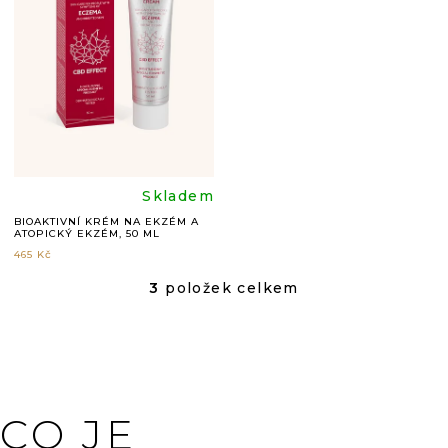
4,9
4,8
z
z
5
5
hvězdiček.
hvězdič
Průměrné
Skladem
BIOAKTIVNÍ KRÉM NA EKZÉM A
ATOPICKÝ EKZÉM, 50 ML
hodnocení
465 Kč
3
položek celkem
produktu
O
V
L
je
Á
D
4,9
A
C
CO JE
Í