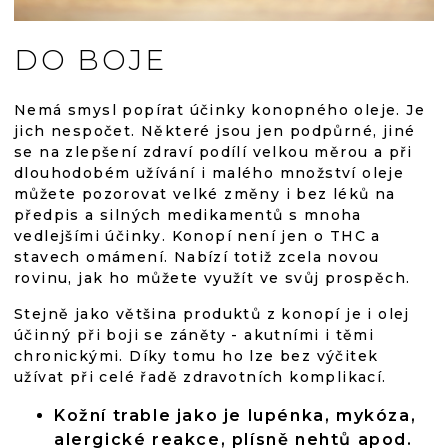
DO BOJE
Nemá smysl popírat účinky konopného oleje. Je
jich nespočet. Některé jsou jen podpůrné, jiné
se na zlepšení zdraví podílí velkou měrou a při
dlouhodobém užívání i malého množství oleje
můžete pozorovat velké změny i bez léků na
předpis a silných medikamentů s mnoha
vedlejšími účinky. Konopí není jen o THC a
stavech omámení. Nabízí totiž zcela novou
rovinu, jak ho můžete využít ve svůj prospěch.
Stejně jako většina produktů z konopí je i olej
účinný při boji se záněty - akutními i těmi
chronickými. Díky tomu ho lze bez výčitek
užívat při celé řadě zdravotních komplikací.
Kožní trable jako je lupénka, mykóza,
alergické reakce, plísně nehtů apod.