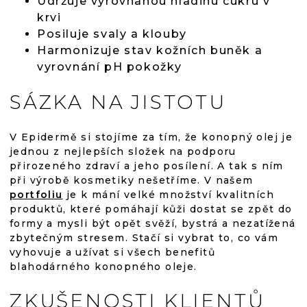
Udržuje vyrovnanou hladinu cukru v
krvi
Posiluje svaly a klouby
Harmonizuje stav kožních buněk a
vyrovnání pH pokožky
SÁZKA NA JISTOTU
V Epidermě si stojíme za tím, že konopný olej je
jednou z nejlepších složek na podporu
přirozeného zdraví a jeho posílení. A tak s ním
při výrobě kosmetiky nešetříme. V našem
portfoliu
je k mání velké množství kvalitních
produktů, které pomáhají kůži dostat se zpět do
formy a mysli být opět svěží, bystrá a nezatížená
zbytečným stresem. Stačí si vybrat to, co vám
vyhovuje a užívat si všech benefitů
blahodárného konopného oleje.
ZKUŠENOSTI KLIENTŮ