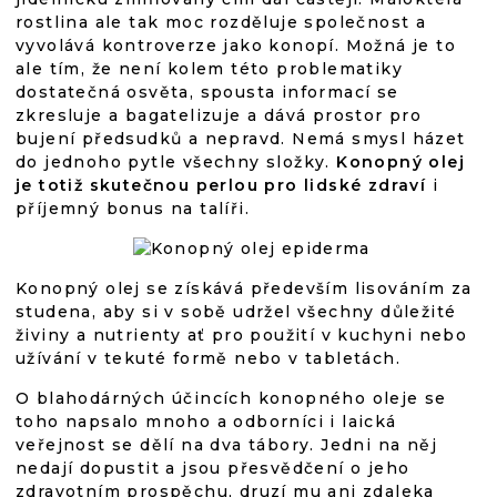
rostlina ale tak moc rozděluje společnost a
vyvolává kontroverze jako konopí. Možná je to
ale tím, že není kolem této problematiky
dostatečná osvěta, spousta informací se
zkresluje a bagatelizuje a dává prostor pro
bujení předsudků a nepravd. Nemá smysl házet
do jednoho pytle všechny složky.
Konopný olej
je totiž skutečnou perlou pro lidské zdraví
i
příjemný bonus na talíři.
Konopný olej se získává především lisováním za
studena, aby si v sobě udržel všechny důležité
živiny a nutrienty ať pro použití v kuchyni nebo
užívání v tekuté formě nebo v tabletách.
O blahodárných účincích konopného oleje se
toho napsalo mnoho a odborníci i laická
veřejnost se dělí na dva tábory. Jedni na něj
nedají dopustit a jsou přesvědčení o jeho
zdravotním prospěchu, druzí mu ani zdaleka