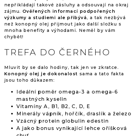
nepřikládají takové zásluhy a odsouvají na okraj
zájmu.
Ověřených informací podpořených
výzkumy a studiemi ale přibývá
, a tak nezbývá
než konopný olej přijmout jako další složku s
mnoha benefity a výhodami. Neměl by vám
chybět!
TREFA DO ČERNÉHO
Mluvit by se dalo hodiny, tak jen ve zkratce.
Konopný olej je dokonalost
sama a tato fakta
jsou toho důkazem:
Ideální poměr omega-3 a omega-6
mastných kyselin
Vitamíny A, B1, B2, C, D, E
Minerály vápník, hořčík, draslík a železo
Vzácný protein globulin edestin
A jako bonus vynikající lehce oříšková
chuť