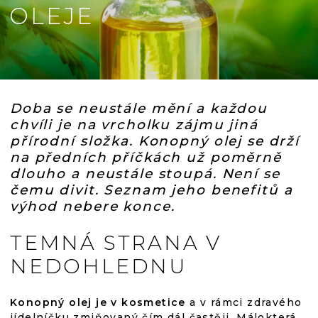
OLEJE
Doba se neustále mění a každou
chvíli je na vrcholku zájmu jiná
přírodní složka. Konopný olej se drží
na předních příčkách už poměrně
dlouho a neustále stoupá. Není se
čemu divit. Seznam jeho benefitů a
výhod nebere konce.
TEMNÁ STRANA V
NEDOHLEDNU
Konopný olej je v kosmetice
a v rámci zdravého
jídelníčku zmiňovaný čím dál častěji. Málokterá