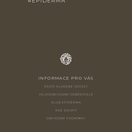
#EPIDERMA
A
T
Í
INFORMACE PRO VÁS
ČASTO KLADENÉ DOTAZY
VELKOOBCHODNÍ ODBĚRATELÉ
KLUB EPIDERMA
KDE KOUPIT
OBCHODNÍ PODMÍNKY