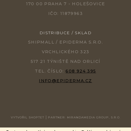
170 00 PRAHA 7 - HOLEŠOVICE
IČO: 11879963
DISTRIBUCE / SKLAD
SHIPMALL / EPIDERMA S.R.O.
VRCHLICKÉHO 323
517 21 TÝNIŠTĚ NAD ORLICÍ
TEL. ČÍSLO:
608 924 395
INFO@EPIDERMA.CZ
VYTVOŘIL SHOPTET
PARTNER: MIRANDAMEDIA GROUP, S.R.O.