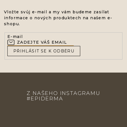
Vložte svůj e-mail a my vám budeme zasílat
informace o nových produktech na našem e-
shopu.
E-mail
PŘIHLÁSIT SE K ODBĚRU
Z
Á
Z NAŠEHO INSTAGRAMU
P
#EPIDERMA
A
T
Í