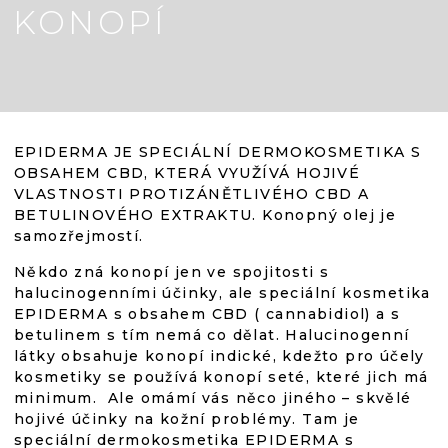
KONOPÍ
EPIDERMA JE SPECIÁLNÍ DERMOKOSMETIKA S
OBSAHEM CBD, KTERÁ VYUŽÍVÁ HOJIVÉ
VLASTNOSTI PROTIZÁNĚTLIVÉHO CBD A
BETULINOVÉHO EXTRAKTU. Konopný olej je
samozřejmostí.
Někdo zná konopí jen ve spojitosti s
halucinogenními účinky, ale speciální kosmetika
EPIDERMA s obsahem CBD ( cannabidiol) a s
betulinem s tím nemá co dělat. Halucinogenní
látky obsahuje konopí indické, kdežto pro účely
kosmetiky se používá konopí seté, které jich má
minimum. Ale omámí vás něco jiného – skvělé
hojivé účinky na kožní problémy. Tam je
speciální dermokosmetika EPIDERMA s