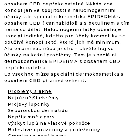
obsahem CBD nepřekonatelná.Někdo zná
konopí jen ve spojitosti s halucinogenními
účinky, ale speciální kosmetika EPIDERMA s
obsahem CBD ( cannabidiol) a s betulinem s tím
nemá co dělat. Halucinogenní látky obsahuje
konopí indické, kdežto pro účely kosmetiky se
používá konopí seté, které jich má minimum.
Ale omámí vás něco jiného – skvělé hojivé
účinky na kožní problémy. Tam je speciální
dermokosmetika EPIDERMA s obsahem CBD
nepřekonatelná.
Co všechno může speciální dermokosmetika s
obsahem CBD příznivě ovlivnit:
•
Problémy s akné
•
Nejrůznější ekzémy
•
Projevy lupénky
• Seboroickou dermatidu
• Nepříjemné opary
• Výskyt lupů na vlasové pokožce
• Bolestivé opruzeniny a proleženiny