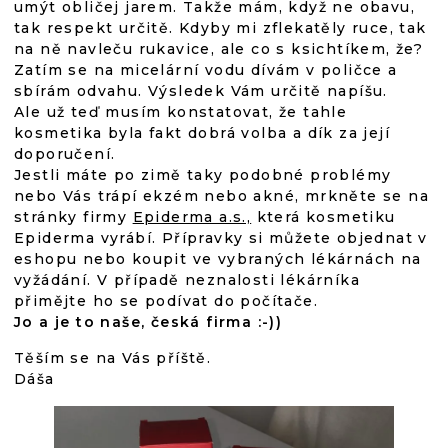
umýt obličej jarem. Takže mám, když ne obavu,
tak respekt určitě. Kdyby mi zflekatěly ruce, tak
na ně navleču rukavice, ale co s ksichtíkem, že?
Zatím se na micelární vodu dívám v poličce a
sbírám odvahu. Výsledek Vám určitě napíšu.
Ale už teď musím konstatovat, že tahle
kosmetika byla fakt dobrá volba a dík za její
doporučení.
Jestli máte po zimě taky podobné problémy
nebo Vás trápí ekzém nebo akné, mrkněte se na
stránky firmy
Epiderma a.s.,
která kosmetiku
Epiderma vyrábí. Přípravky si můžete objednat v
eshopu nebo koupit ve vybraných lékárnách na
vyžádání. V případě neznalosti lékárníka
přimějte ho se podívat do počítače.
Jo a je to naše, česká firma :-))
Těším se na Vás příště.
Dáša