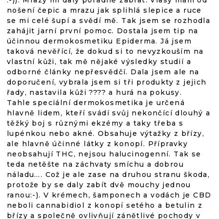
:-)). Mrazy mi daly pořádně zabrat. Vlasy mám od
nošení čepic a mrazu jak splihlá slepice a ruce
se mi celé šupí a svědí mě. Tak jsem se rozhodla
zahájit jarní první pomoc. Dostala jsem tip na
účinnou dermokosmetiku Epiderma. Já jsem
taková nevěřící, že dokud si to nevyzkouším na
vlastní kůži, tak mě nějaké výsledky studií a
odborné články nepřesvědčí. Dala jsem ale na
doporučení, vybrala jsem si tři produkty z jejich
řady, nastavila kůži ???? a hurá na pokusy.
Tahle speciální dermokosmetika je určená
hlavně lidem, kteří svádí svůj nekončící dlouhý a
těžký boj s různými ekzémy a taky třeba s
lupénkou nebo akné. Obsahuje výtažky z břízy,
ale hlavně účinné látky z konopí. Přípravky
neobsahují THC, nejsou halucinogenní. Tak se
teda netěšte na záchvaty smíchu a dobrou
náladu…. Což je ale zase na druhou stranu škoda,
protože by se daly zabít dvě mouchy jednou
ranou:-). V krémech, šamponech a vodách je CBD
neboli cannabidiol z konopí setého a betulin z
břízy a společně ovlivňují zánětlivé pochody v