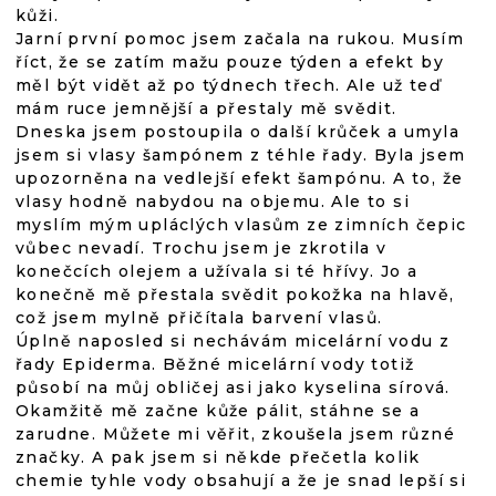
kůži.
Jarní první pomoc jsem začala na rukou. Musím
říct, že se zatím mažu pouze týden a efekt by
měl být vidět až po týdnech třech. Ale už teď
mám ruce jemnější a přestaly mě svědit.
Dneska jsem postoupila o další krůček a umyla
jsem si vlasy šampónem z téhle řady. Byla jsem
upozorněna na vedlejší efekt šampónu. A to, že
vlasy hodně nabydou na objemu. Ale to si
myslím mým upláclých vlasům ze zimních čepic
vůbec nevadí. Trochu jsem je zkrotila v
konečcích olejem a užívala si té hřívy. Jo a
konečně mě přestala svědit pokožka na hlavě,
což jsem mylně přičítala barvení vlasů.
Úplně naposled si nechávám micelární vodu z
řady Epiderma. Běžné micelární vody totiž
působí na můj obličej asi jako kyselina sírová.
Okamžitě mě začne kůže pálit, stáhne se a
zarudne. Můžete mi věřit, zkoušela jsem různé
značky. A pak jsem si někde přečetla kolik
chemie tyhle vody obsahují a že je snad lepší si