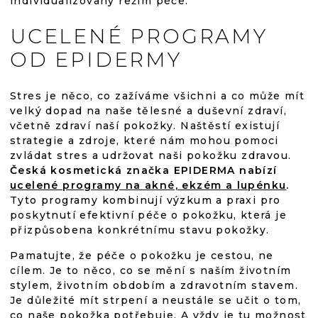
individualizovaný režim péče.
UCELENÉ PROGRAMY
OD EPIDERMY
Stres je něco, co zažíváme všichni a co může mít
velký dopad na naše tělesné a duševní zdraví,
včetně zdraví naší pokožky. Naštěstí existují
strategie a zdroje, které nám mohou pomoci
zvládat stres a udržovat naši pokožku zdravou.
Česká kosmetická značka EPIDERMA nabízí
ucelené programy na akné, ekzém a lupénku
.
Tyto programy kombinují výzkum a praxi pro
poskytnutí efektivní péče o pokožku, která je
přizpůsobena konkrétnímu stavu pokožky.
Pamatujte, že péče o pokožku je cestou, ne
cílem. Je to něco, co se mění s naším životním
stylem, životním obdobím a zdravotním stavem.
Je důležité mít strpení a neustále se učit o tom,
co naše pokožka potřebuje. A vždy je tu možnost