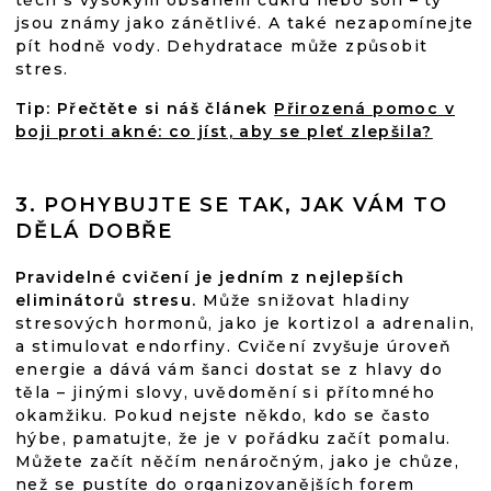
těch s vysokým obsahem cukru nebo soli – ty
jsou známy jako zánětlivé. A také nezapomínejte
pít hodně vody. Dehydratace může způsobit
stres.
Tip: Přečtěte si náš článek
Přirozená pomoc v
boji proti akné: co jíst, aby se pleť zlepšila?
3. POHYBUJTE SE TAK, JAK VÁM TO
DĚLÁ DOBŘE
Pravidelné cvičení je jedním z nejlepších
eliminátorů stresu.
Může snižovat hladiny
stresových hormonů, jako je kortizol a adrenalin,
a stimulovat endorfiny. Cvičení zvyšuje úroveň
energie a dává vám šanci dostat se z hlavy do
těla – jinými slovy, uvědomění si přítomného
okamžiku. Pokud nejste někdo, kdo se často
hýbe, pamatujte, že je v pořádku začít pomalu.
Můžete začít něčím nenáročným, jako je chůze,
než se pustíte do organizovanějších forem