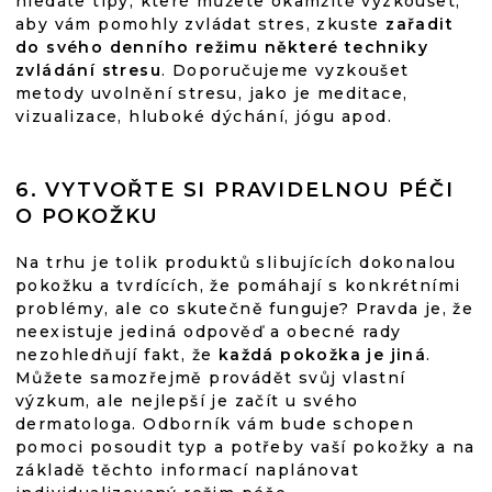
hledáte tipy, které můžete okamžitě vyzkoušet,
aby vám pomohly zvládat stres, zkuste
zařadit
do svého denního režimu některé techniky
zvládání stresu
. Doporučujeme vyzkoušet
metody uvolnění stresu, jako je meditace,
vizualizace, hluboké dýchání, jógu apod.
6. VYTVOŘTE SI PRAVIDELNOU PÉČI
O POKOŽKU
Na trhu je tolik produktů slibujících dokonalou
pokožku a tvrdících, že pomáhají s konkrétními
problémy, ale co skutečně funguje? Pravda je, že
neexistuje jediná odpověď a obecné rady
nezohledňují fakt, že
každá pokožka je jiná
.
Můžete samozřejmě provádět svůj vlastní
výzkum, ale nejlepší je začít u svého
dermatologa. Odborník vám bude schopen
pomoci posoudit typ a potřeby vaší pokožky a na
základě těchto informací naplánovat