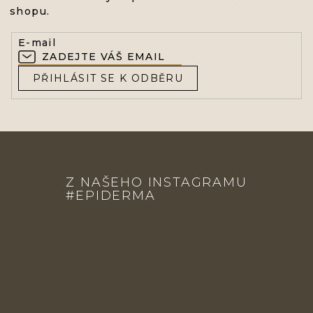
shopu.
E-mail
PŘIHLÁSIT SE K ODBĚRU
Z
Á
Z NAŠEHO INSTAGRAMU
P
#EPIDERMA
A
T
Í