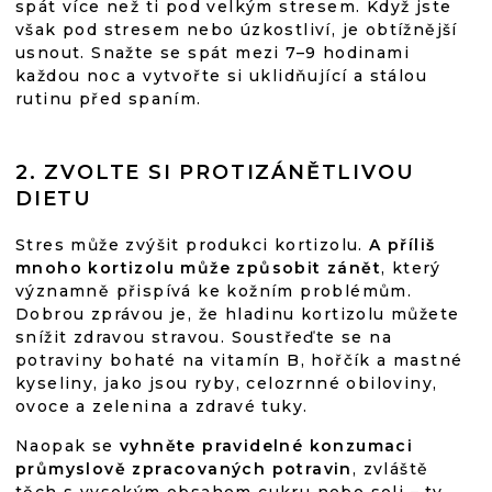
spát více než ti pod velkým stresem. Když jste
však pod stresem nebo úzkostliví, je obtížnější
usnout. Snažte se spát mezi 7–9 hodinami
každou noc a vytvořte si uklidňující a stálou
rutinu před spaním.
2. ZVOLTE SI PROTIZÁNĚTLIVOU
DIETU
Stres může zvýšit produkci kortizolu.
A příliš
mnoho kortizolu může způsobit zánět
, který
významně přispívá ke kožním problémům.
Dobrou zprávou je, že hladinu kortizolu můžete
snížit zdravou stravou. Soustřeďte se na
potraviny bohaté na vitamín B, hořčík a mastné
kyseliny, jako jsou ryby, celozrnné obiloviny,
ovoce a zelenina a zdravé tuky.
Naopak se
vyhněte pravidelné konzumaci
průmyslově zpracovaných potravin
, zvláště