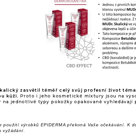
kalický zasvětil téměř celý svůj profesní život téma
u kůži.
Proto i jeho kosmetické mixtury jsou na vys
 na jednotlivé typy pokožky opakovaně vyhledávají pr
e použití výrobků EPIDERMA překoná Vaše očekávání. K d
a vyžádání.