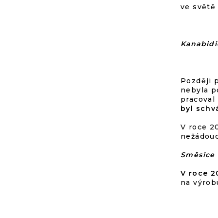
ve světě
Kanabidi
Později 
nebyla p
pracoval
byl schv
V roce 2
nežádoucí
Směsice 
V roce 2
na výrob