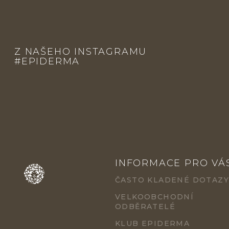
Á
P
Z NAŠEHO INSTAGRAMU
A
#EPIDERMA
T
Í
INFORMACE PRO VÁ
ČASTO KLADENÉ DOTAZY
VELKOOBCHODNÍ
ODBĚRATELÉ
KLUB EPIDERMA