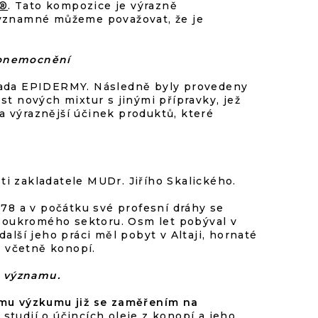
l®
. Tato kompozice je výrazně
významné můžeme považovat, že je
 onemocnění
řada EPIDERMY. Následně byly provedeny
st nových mixtur s jinými přípravky, jež
 výraznější účinek produktů, které
i zakladatele MUDr. Jiřího Skalického.
978 a v počátku své profesní dráhy se
o soukromého sektoru. Osm let pobýval v
alší jeho práci měl pobyt v Altaji, hornaté
, včetně konopí.
o významu.
ímu výzkumu již se zaměřením na
studií o účincích oleje z konopí a jeho