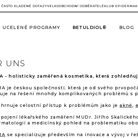
ČASTO KLADENÉ DOTAZY
VELKOOBCHODNÍ ODBĚRATELÉ
KLUB EPIDERMA
K
UCELENÉ PROGRAMY
BETULDIOL®
BLOG
R UNS
 - holisticky zaměřená kosmetika, která zohledňuje
 je českou společností, která je od svého prvopoč
uje na řešení mnohdy komplikovaných problémů s 
ahrnuje celostní přístup k problémům jako je
akné
,
opojení lékařského zaměření MUDr. Jiřího Skalického,
rmatologií a medicínský pohled na problematiku oboh
MA
se specializuje především na inovace a vývoj v ře