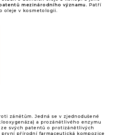
 patentů mezinárodního významu.
Patří
o oleje v kosmetologii.
 proti zánětům. Jedná se v zjednodušené
yklooxygenáza) a prozánětlivého enzymu
 ze svých patentů o protizánětlivých
 první přírodní farmaceutická kompozice