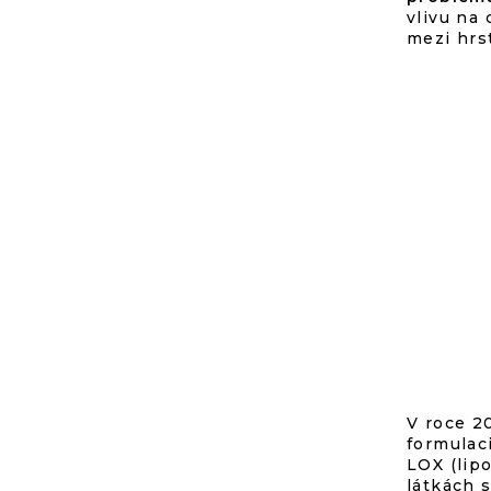
vlivu na
mezi hrs
V roce 2
formulac
LOX (lip
látkách 