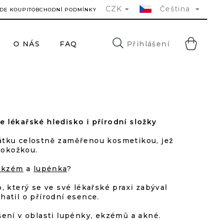
CZK
Čeština
DE KOUPIT
OBCHODNÍ PODMÍNKY
NÁ
Přihlášení
O NÁS
FAQ
KONTAKTY
H
KO
 lékařské hledisko i přírodní složky
átku celostně zaměřenou kosmetikou, jež
pokožkou.
ekzém
a
lupénka
?
 který se ve své lékařské praxi zabýval
atil o přírodní esence.
šení v oblasti lupénky, ekzémů a akné.