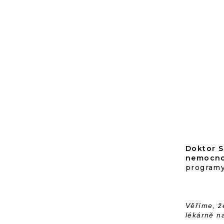
Doktor S
nemocno
programy
Věříme, ž
lékárně n