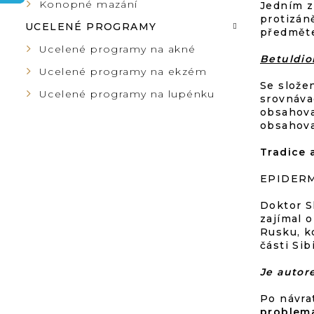
Konopné mazání
Jedním z
N
protizán
UCELENÉ PROGRAMY
předmět
N
Ucelené programy na akné
Betuldio
Ucelené programy na ekzém
Í
Se slož
Ucelené programy na lupénku
srovnáva
obsahova
P
obsahov
A
Tradice 
EPIDERMA
N
Doktor S
E
zajímal 
Rusku, kd
části Si
L
Je autor
Po návra
problema