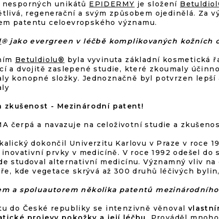
 nesporných unikátů
EPIDERMY
je složení
Betuldio
ětlivá, regenerační a svým způsobem ojedinělá. Za 
em patentu celoevropského významu.
l
® jako evergreen v léčbě komplikovaných kožních
ením
Betuldiolu®
byla vyvinuta základní kosmetická 
cí a dvojitě zaslepené studie, které zkoumaly účinno
ly konopné složky. Jednoznačně byl potvrzen lepší a
aly
a zkušenost - Mezinárodní patent!
 čerpá a navazuje na celoživotní studie a zkušenost
kalický dokončil Univerzitu Karlovu v Praze v roce 1
o inovativní prvky v medicíně. V roce 1992 odešel d
e studoval alternativní medicínu. Významný vliv na d
biře, kde vegetace skrývá až 300 druhů léčivých bylin
em a spoluautorem několika patentů mezinárodníh
tu do České republiky se intenzivně věnoval
vlastn
tické projevy pokožky a její léčbu
. Prováděl mnoho 