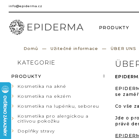
Přejít
info@epiderma.cz
na
obsah
PRODUKTY
Domů
Užitečné informace
ÜBER UNS
P
ÜBE
KATEGORIE
Přeskočit
kategorie
O
PRODUKTY
EPIDERMA
S
Kosmetika na akné
EPIDERMA
se zaměř
Kosmetika na ekzém
T
Co vše z
Kosmetika na lupénku, seboreu
R
Kosmetika pro alergickou a
Jde o pr
citlivou pokožku
právě de
A
Doplňky stravy
EPIDER