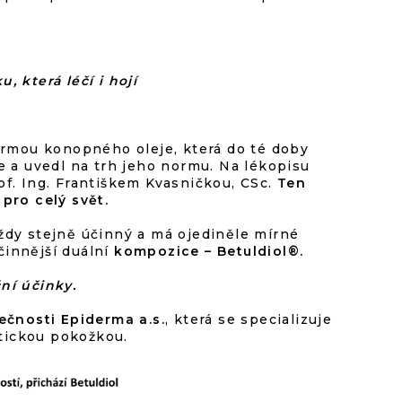
 která léčí i hojí
ormou konopného oleje, která do té doby
e a uvedl na trh jeho normu. Na lékopisu
f. Ing. Františkem Kvasničkou, CSc.
Ten
pro celý svět.
ždy stejně účinný a má ojediněle mírné
účinnější duální
kompozice – Betuldiol
®
.
ní účinky.
ečnosti Epiderma a.s.
, která se specializuje
tickou pokožkou.