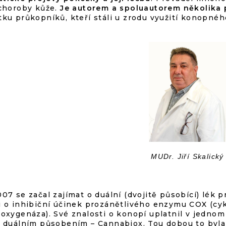
 choroby kůže.
Je autorem a spoluautorem několika
tku průkopníků, kteří stáli u zrodu využití konopnéh
MUDr. Jiří Skalický
007 se začal zajímat o duální (dvojitě působící) lék
i o inhibiční účinek prozánětlivého enzymu COX (c
ooxygenáza). Své znalosti o konopí uplatnil v jednom
s duálním působením – Cannabiox. Tou dobou to byla