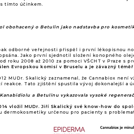
 s tímto účinkem.
ol obohacený o Betulin jako nadstavba pro kosmetiku,
pak odborné veřejnosti přispěl i první lékopisnou n
opsána. Jako první sjednotil složení konopného olej
 od roku 2008 až 2010 za pomoci VŠCHT v Praze s pro
álen Evropskou komisí v Bruselu a je závazný téměř 
012 MUDr. Skalický zaznamenal, že Cannabiox není v
 reakce. Tato zjištění spustila vývoj dokonalejší a 
Kanabidiolu a Betulinu
vykazovala vysoké regenerač
014 vložil MUDr. Jiří Skalický své know-how do spol
u dermokosmetiky určenou pro pacienty s problema