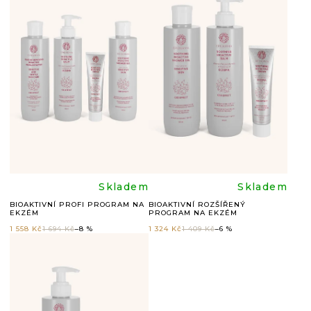
P
I
S
P
R
O
D
U
Průměrné
Průměr
Skladem
Skladem
K
BIOAKTIVNÍ PROFI PROGRAM NA
BIOAKTIVNÍ ROZŠÍŘENÝ
EKZÉM
PROGRAM NA EKZÉM
hodnocení
hodnoc
T
1 558 Kč
1 694 Kč
–8 %
1 324 Kč
1 409 Kč
–6 %
Ů
produktu
produkt
je
je