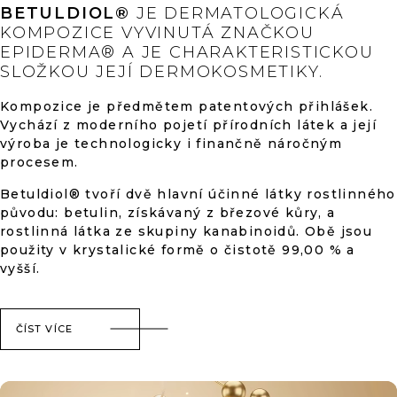
BETULDIOL®
JE DERMATOLOGICKÁ
KOMPOZICE VYVINUTÁ ZNAČKOU
EPIDERMA® A JE CHARAKTERISTICKOU
SLOŽKOU JEJÍ DERMOKOSMETIKY.
Kompozice je předmětem patentových přihlášek.
Vychází z moderního pojetí přírodních látek a její
výroba je technologicky i finančně náročným
procesem.
Betuldiol® tvoří dvě hlavní účinné látky rostlinného
původu: betulin, získávaný z březové kůry, a
rostlinná látka ze skupiny kanabinoidů. Obě jsou
použity v krystalické formě o čistotě 99,00 % a
vyšší.
ČÍST VÍCE