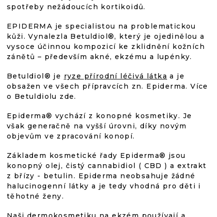
z
P
spotřeby nežádoucích kortikoidů.
R
5
V
EPIDERMA je specialistou na problematickou
K
kůži. Vynalezla Betuldiol®, který je ojedinělou a
Y
hvězdiček.
vysoce účinnou kompozicí ke zklidnění kožních
V
zánětů – především akné, ekzému a lupénky.
Ý
P
Betuldiol® je
ryze přírodní léčivá látka
a je
I
obsažen ve všech přípravcích zn. Epiderma. Více
S
o Betuldiolu zde.
U
Epiderma® vychází z konopné kosmetiky. Je
však generačně na vyšší úrovni, díky novým
objevům ve zpracování konopí.
Základem kosmetické řady Epiderma® jsou
konopný olej, čistý cannabidiol ( CBD ) a extrakt
z břízy - betulin. Epiderma neobsahuje žádné
halucinogenní látky a je tedy vhodná pro děti i
těhotné ženy.
Naši dermokosmetiku na ekzém používají a