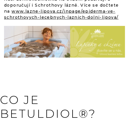
doporučují i
Schrothovy lázně. Více se dočtete
na
www.lazne-lipova.cz/inpage/epiderma-ve-
schrothovych-lecebnych-laznich-dolni-lipova/
CO JE
BETULDIOL®?