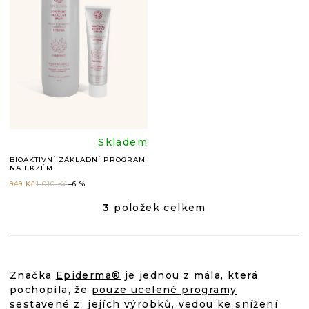
5,0
5,0
z
z
5
5
hvězdiček.
hvězdič
Průměrné
Skladem
BIOAKTIVNÍ ZÁKLADNÍ PROGRAM
NA EKZÉM
hodnocení
949 Kč
1 010 Kč
–6 %
produktu
3
položek celkem
O
V
L
je
Á
D
4,9
Značka
Epiderma®
je jednou z mála, která
A
pochopila, že
pouze ucelené programy
C
Í
sestavené z jejích výrobků, vedou ke snížení