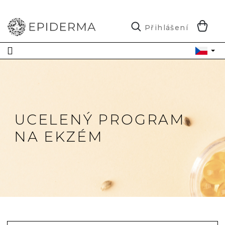
Přejít
na
obsah
N
Přihlášení
K
UCELENÝ PROGRAM
NA EKZÉM