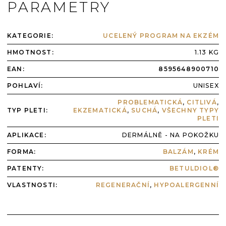
PARAMETRY
KATEGORIE
:
UCELENÝ PROGRAM NA EKZÉM
HMOTNOST
:
1.13 KG
EAN
:
8595648900710
POHLAVÍ
:
UNISEX
PROBLEMATICKÁ
,
CITLIVÁ
,
TYP PLETI
:
EKZEMATICKÁ
,
SUCHÁ
,
VŠECHNY TYPY
PLETI
APLIKACE
:
DERMÁLNĚ - NA POKOŽKU
FORMA
:
BALZÁM
,
KRÉM
PATENTY
:
BETULDIOL®
VLASTNOSTI
:
REGENERAČNÍ
,
HYPOALERGENNÍ