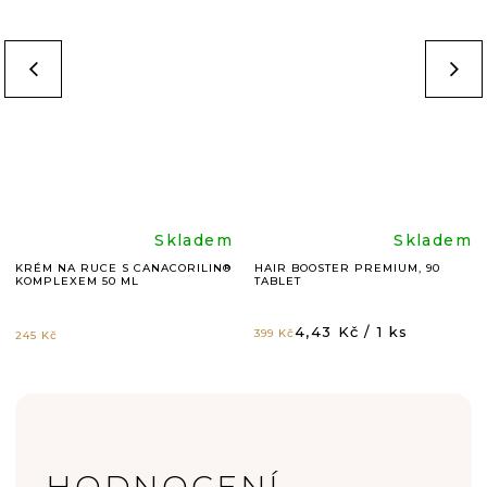
Průměrné
Průměr
Skladem
Skladem
KRÉM NA RUCE S CANACORILIN®
HAIR BOOSTER PREMIUM, 90
KOMPLEXEM 50 ML
TABLET
hodnocení
hodnoc
Měrná
4,43 Kč / 1 ks
399 Kč
245 Kč
produktu
produk
cena:
je
je
5,0
4,9
V