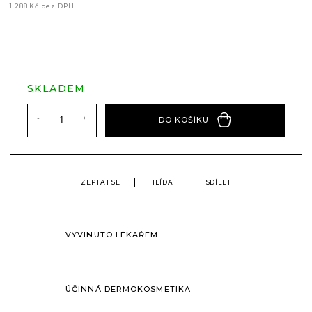
1 288 Kč bez DPH
Měrná
cena:
SKLADEM
DO KOŠÍKU
ZEPTAT SE
HLÍDAT
SDÍLET
VYVINUTO LÉKAŘEM
ÚČINNÁ DERMOKOSMETIKA