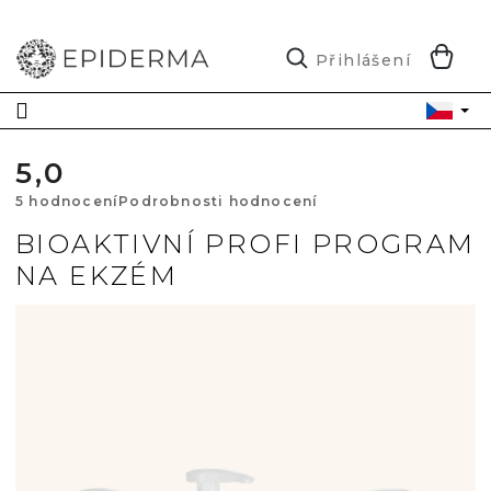
Přejít
na
obsah
N
Přihlášení
K
5,0
Průměrné
5 hodnocení
Podrobnosti hodnocení
hodnocení
BIOAKTIVNÍ PROFI PROGRAM
NA EKZÉM
produktu
je
5,0
z