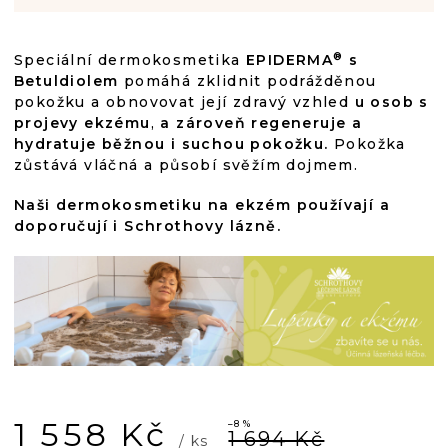
®
Speciální dermokosmetika
EPIDERMA
s
Betuldiolem
pomáhá zklidnit podrážděnou
pokožku a obnovovat její zdravý vzhled
u osob s
projevy ekzému
,
a zároveň regeneruje a
hydratuje běžnou i suchou pokožku.
Pokožka
zůstává vláčná a působí svěžím dojmem.
Naši dermokosmetiku na ekzém používají a
doporučují i Schrothovy lázně.
1 558 Kč
–8 %
1 694 Kč
/ ks