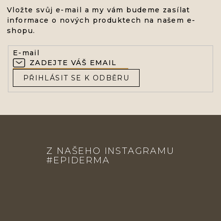
Vložte svůj e-mail a my vám budeme zasílat
informace o nových produktech na našem e-
shopu.
E-mail
PŘIHLÁSIT SE K ODBĚRU
Z
Á
Z NAŠEHO INSTAGRAMU
P
#EPIDERMA
A
T
Í