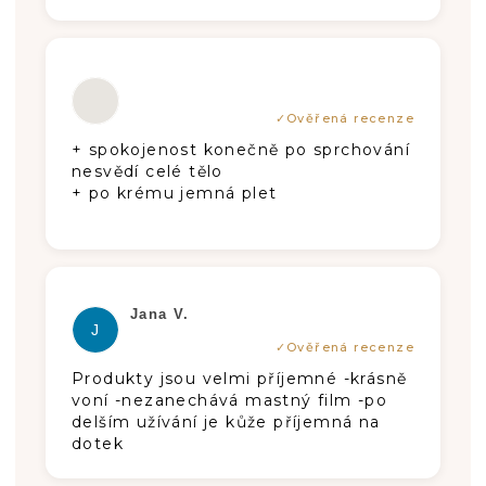
Hodnocení produktu je 5 z 5 hvězdiče
+ spokojenost konečně po sprchování
nesvědí celé tělo
+ po krému jemná plet
Hodnocení produktu je 5 z 5 hvězdiče
Jana V.
J
Produkty jsou velmi příjemné -krásně
voní -nezanechává mastný film -po
delším užívání je kůže příjemná na
dotek