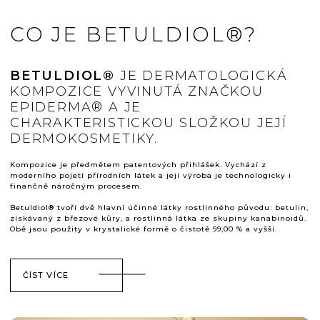
CO JE BETULDIOL®?
BETULDIOL®
JE DERMATOLOGICKÁ
KOMPOZICE VYVINUTÁ ZNAČKOU
EPIDERMA® A JE
CHARAKTERISTICKOU SLOŽKOU JEJÍ
DERMOKOSMETIKY.
Kompozice je předmětem patentových přihlášek. Vychází z
moderního pojetí přírodních látek a její výroba je technologicky i
finančně náročným procesem.
Betuldiol® tvoří dvě hlavní účinné látky rostlinného původu: betulin,
získávaný z březové kůry, a rostlinná látka ze skupiny kanabinoidů.
Obě jsou použity v krystalické formě o čistotě 99,00 % a vyšší.
ČÍST VÍCE