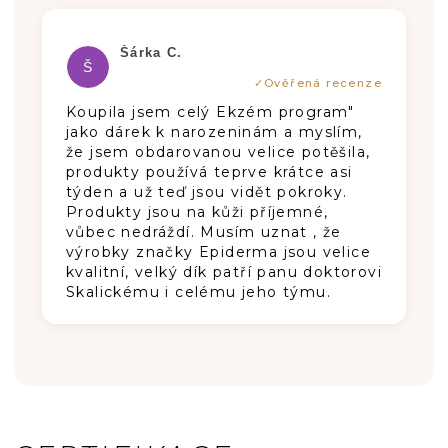
Hodnocení produktu je 5 z 5 hvězdiče
Šárka C.
Š
Koupila jsem celý Ekzém program"
jako dárek k narozeninám a myslím,
že jsem obdarovanou velice potěšila,
produkty používá teprve krátce asi
týden a už teď jsou vidět pokroky.
Produkty jsou na kůži příjemné,
vůbec nedráždí. Musím uznat , že
výrobky značky Epiderma jsou velice
kvalitní, velký dík patří panu doktorovi
Skalickému i celému jeho týmu.