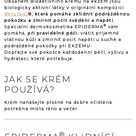
Obsahem Bioaktivního krému na ekzém jsou
biologicky aktivní látky v originální kompozici
Betuldiol
®,
která pomáhá zklidnit podrážděnou
pokožku a zmírnit pocit svědění a napětí.
®
Speciální dermokosmetika EPIDERMA
vám
pomáhá,
při pravidelné péči
, vrátit příjemně
vláčnou kůži a zmírnit pocit napětí u suché a
podrážděné pokožky při EKZÉMU.
Dopřejte své pokožce každodenní péči, výživu a
hydrataci, které potřebuje.
JAK SE KRÉM
POUŽÍVÁ?
Krém nanášejte plošně na dobře očištěná
potřebná místa ráno a večer.
®