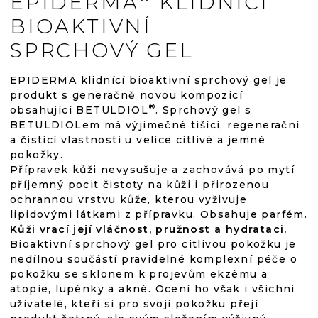
EPIDERMA
KLIDNÍCÍ
BIOAKTIVNÍ
SPRCHOVÝ GEL
EPIDERMA klidnící bioaktivní sprchový gel je
produkt s generačně novou kompozicí
®
obsahující BETULDIOL
. Sprchový gel s
BETULDIOLem má výjimečné tišící, regenerační
a čistící vlastnosti u velice citlivé a jemné
pokožky.
Přípravek kůži nevysušuje a zachovává po mytí
příjemný pocit čistoty na kůži i přirozenou
ochrannou vrstvu kůže, kterou vyživuje
lipidovými látkami z přípravku. Obsahuje parfém.
Kůži vrací její vláčnost, pružnost a hydrataci.
Bioaktivní sprchový gel pro citlivou pokožku je
nedílnou součástí pravidelné komplexní péče o
pokožku se sklonem k projevům ekzému a
atopie, lupénky a akné. Ocení ho však i všichni
uživatelé, kteří si pro svoji pokožku přejí