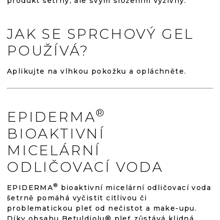
produkt šetrný, ale svým složením výživný.
JAK SE SPRCHOVÝ GEL
POUŽÍVÁ?
Aplikujte na vlhkou pokožku a opláchněte.
®
EPIDERMA
BIOAKTIVNÍ
MICELÁRNÍ
ODLIČOVACÍ VODA
®
EPIDERMA
bioaktivní micelární odličovací voda
šetrně pomáhá vyčistit citlivou či
problematickou pleť od nečistot a make-upu.
Díky obsahu Betuldiolu® pleť zůstává klidná,