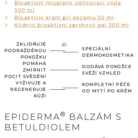
Bioaktivní micelární odličovací voda
300 ml
Bioaktivní krém při ekzému 50 ml
Klidnící bioaktivní sprchový gel 300 ml
ZKLIDŇUJE
SPECIÁLNÍ
PODRÁŽDĚNOU
DERMOKOSMETIKA
POKOŽKU
POMÁHÁ
DODÁVÁ POKOŽCE
ZMÍRNIT
SVĚŽÍ VZHLED
POCIT SVĚDĚNÍ
VYŽIVUJE A
KOMPLETNÍ PÉČE
REGENERUJE
OD MYTÍ PO KRÉM
KŮŽI
®
EPIDERMA
BALZÁM S
BETULDIOLEM