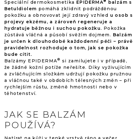
®
Speciální dermokosmetika
EPIDERMA
balzám s
Betuldiolem
pomáhá zklidnit podrážděnou
pokožku a obnovovat její zdravý vzhled
u osob s
projevy ekzému, a zároveň regeneruje a
hydratuje běžnou i suchou pokožku.
Pokožka
zůstává vláčná a působí svěžím dojmem.
Balzám
je určen k dlouhodobé každodenní péči – právě
pravidelnost rozhoduje o tom, jak se pokožka
bude cítit.
®
Balzámy EPIDERMA
si zamilujete i v případě,
že žádné kožní potíže neřešíte. Díky vyživujícím
a zvláčňujícím složkám udržují pokožku pružnou
a vláčnou také v obdobích tělesných změn – při
rychlejším růstu, změně hmotnosti nebo v
těhotenství.
JAK SE BALZÁM
POUŽÍVÁ?
Natírat na kůži v tenké vrstvě ráno a večer,