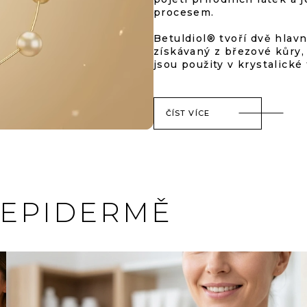
procesem.
Betuldiol® tvoří dvě hlavn
získávaný z březové kůry,
jsou použity v krystalické
ČÍST VÍCE
 EPIDERMĚ