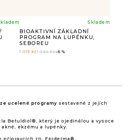
né
Průměrné
Skladem
Skladem
Ý
BIOAKTIVNÍ ZÁKLADNÍ
ení
hodnocení
U
PROGRAM NA LUPÉNKU,
SEBOREU
tu
produktu
1 019 Kč
1 084 Kč
–6 %
je
4,8
z
ze ucelené programy
sestavené z jejích
5
a Betuldiol®, který je ojedinělou a vysoce
ek.
hvězdiček.
 akné, ekzému a lupénky.
ch přípravcích zn. Epiderma®.