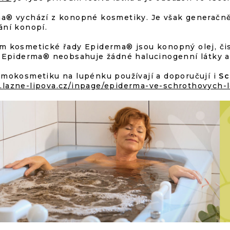
K
Y
a® vychází z konopné kosmetiky. Je však generačně
V
ání konopí.
Ý
P
m kosmetické řady Epiderma® jsou konopný olej, čist
I
. Epiderma® neobsahuje žádné halucinogenní látky a 
S
U
rmokosmetiku na lupénku používají a doporučují i
Sc
lazne-lipova.cz/inpage/epiderma-ve-schrothovych-l