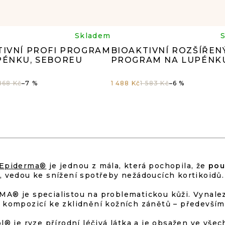
růměrné
Průměr
Skladem
TIVNÍ PROFI PROGRAM
BIOAKTIVNÍ ROZŠÍŘEN
dnocení
hodnoc
PÉNKU, SEBOREU
PROGRAM NA LUPÉNK
oduktu
produk
 868 Kč
–7 %
1 488 Kč
1 583 Kč
–6 %
je
O
0
5,0
V
L
Á
z
D
Epiderma®
je jednou z mála, která pochopila, že
pou
A
, vedou ke snížení spotřeby nežádoucích kortikoidů.
5
C
Í
A® je specialistou na problematickou kůži. Vynalezl
P
ězdiček.
hvězdič
 kompozicí ke zklidnění kožních zánětů – především
R
V
ol®
je ryze přírodní léčivá látka a je obsažen ve vše