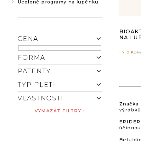
Í
Ucelené programy na lupénku
D
P
U
P
A
BIOAK
K
ho
NA LU
CENA
N
T
pr
1 719 Kč
1
FORMA
E
Ů
je
PATENTY
L
5,
TYP PLETI
z
VLASTNOSTI
Značka
výrobků
VYMAZAT FILTRY
5
EPIDERM
hv
účinnou
Betuldi