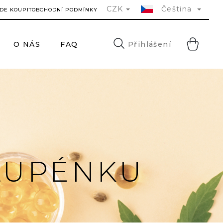
CZK
Čeština
DE KOUPIT
OBCHODNÍ PODMÍNKY
NÁ
Přihlášení
O NÁS
FAQ
KONTAKTY
H
KO
LUPÉNKU