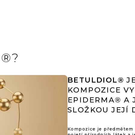
L®?
BETULDIOL®
J
KOMPOZICE V
EPIDERMA® A 
SLOŽKOU JEJÍ
Kompozice je předmětem p
pojetí přírodních látek a 