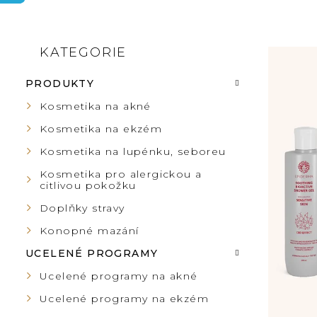
P
KATEGORIE
Přeskočit
V
kategorie
O
PRODUKTY
Ý
S
Kosmetika na akné
P
Kosmetika na ekzém
T
Kosmetika na lupénku, seboreu
I
R
Kosmetika pro alergickou a
citlivou pokožku
S
A
Doplňky stravy
P
Konopné mazání
N
UCELENÉ PROGRAMY
R
N
Ucelené programy na akné
O
Ucelené programy na ekzém