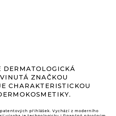
E DERMATOLOGICKÁ
YVINUTÁ ZNAČKOU
JE CHARAKTERISTICKOU
 DERMOKOSMETIKY.
atentových přihlášek. Vychází z moderního
její výroba je technologicky i finančně náročným