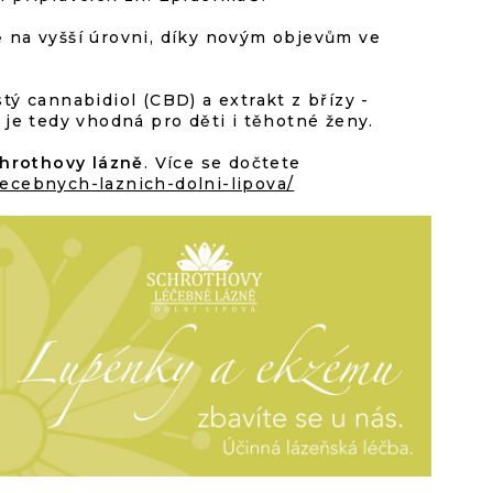
 na vyšší úrovni, díky novým objevům ve
ý cannabidiol (CBD) a extrakt z břízy -
je tedy vhodná pro děti i těhotné ženy.
hrothovy lázně
. Více se dočtete
ecebnych-laznich-dolni-lipova/