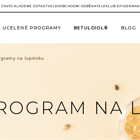
ČASTO KLADENÉ DOTAZY
VELKOOBCHODNÍ ODBĚRATELÉ
KLUB EPIDERMA
K
UCELENÉ PROGRAMY
BETULDIOL®
BLOG
ogramy na lupénku
ROGRAM NA 