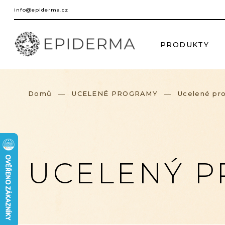
Přejít
info@epiderma.cz
na
obsah
PRODUKTY
Domů
UCELENÉ PROGRAMY
Ucelené pr
UCELENÝ P