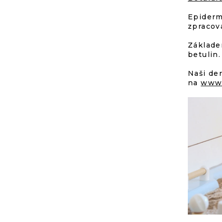
Epiderm
zpracov
Základe
betulin
Naši de
na
www.