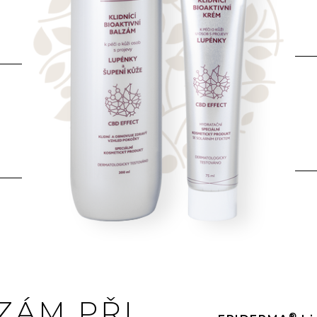
ZÁM PŘI
®