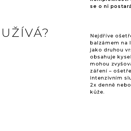
se o ni postar
OUŽÍVÁ?
Nejdříve ošet
balzámem na l
jako druhou v
obsahuje kysel
mohou zvyšova
záření – ošetř
intenzivním sl
2x denně nebo
kůže.