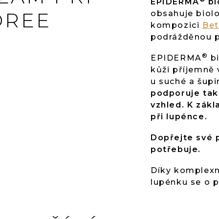
EPIDERMA
bi
OREE
obsahuje biolo
kompozici
Bet
podrážděnou po
®
EPIDERMA
bi
kůži příjemně
u suché a šup
podporuje tak
vzhled. K zákl
při lupénce.
Dopřejte své 
potřebuje.
Díky komplexn
lupénku se o p