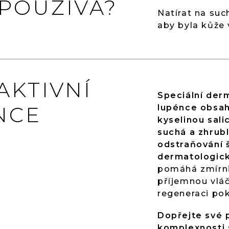
 POUŽÍVÁ?
Natírat na suc
aby byla kůže 
AKTIVNÍ
Speciální de
NCE
lupénce obsahu
kyselinou sali
suchá a zhrub
odstraňování 
dermatologick
pomáhá zmírnit
příjemnou vlá
regeneraci pok
Dopřejte své 
komplexnosti 