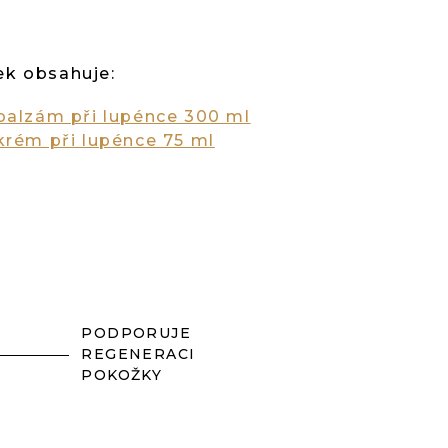
ek obsahuje:
 balzám při lupénce 300 ml
krém při lupénce 75 ml
PODPORUJE
REGENERACI
POKOŽKY