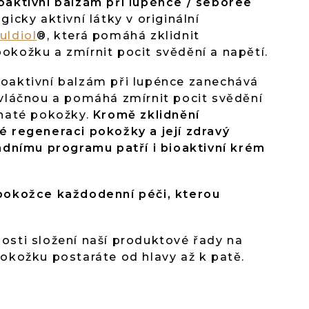
oaktivní balzám při lupénce / seboree
gicky aktivní látky v originální
uldiol
®, která pomáhá zklidnit
kožku a zmírnit pocit svědění a napětí.
oaktivní balzám při lupénce zanechává
 vláčnou a pomáhá zmírnit pocit svědění
inaté pokožky.
Kromě zklidnění
é regeneraci pokožky a její zdravý
adnímu programu patří i bioaktivní krém
pokožce každodenní péči, kterou
osti složení naší produktové řady na
okožku postaráte od hlavy až k patě.