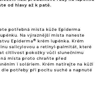
áte od hlavy až k patě.
řete potřebná místa kůže Epiderma
upénku. Na výraznější místa naneste
®
rstvu Epiderma
krém lupénka. Krém
inu salicylovou a retinyl-palmitát, které
t citlivost pokožky vůči slunečnímu
ená místa proto chraňte před
uněním i soláriem. Krém natírejte na kůži
 dle potřeby při pocitu suché a napnuté