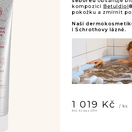
5
seboreu
obsahuje bio
kompozici
Betuldiol
®
pokožku a zmírnit poc
hvězd
Naši dermokosmetiku
i Schrothovy lázně.
1 019 Kč
/ ks
842 Kč bez DPH
Měrná
cena: