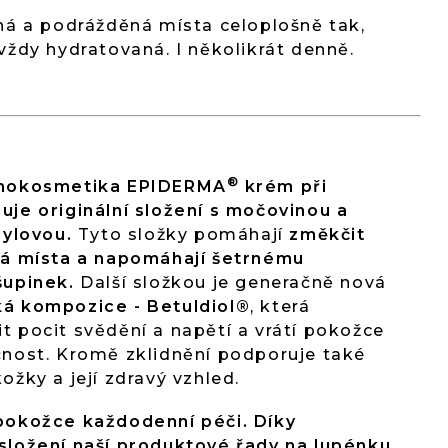
há a podrážděná místa celoplošně tak,
vždy hydratovaná. I několikrát denně.
®
rmokosmetika EPIDERMA
krém při
je originální složení s močovinou a
cylovou.
Tyto složky pomáhají
změkčit
lá místa a napomáhají šetrnému
šupinek.
Další složkou je generačně nová
á kompozice - Betuldiol®
, která
 pocit svědění a napětí a vrátí pokožce
čnost. Kromě zklidnění podporuje také
ožky a její zdravý vzhled.
pokožce každodenní péči. Díky
složení naší produktové řady na lupénku