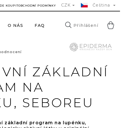
CZK
Čeština
DE KOUPIT
OBCHODNÍ PODMÍNKY
NÁ
Přihlášení
O NÁS
FAQ
KONTAKTY
H
KO
ěrné
hodnocení
ocení
IVNÍ ZÁKLADNÍ
uktu
AM NA
U, SEBOREU
í základní program na lupénku,