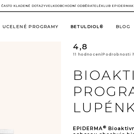
ČASTO KLADENÉ DOTAZY
VELKOOBCHODNÍ ODBĚRATELÉ
KLUB EPIDERMA
K
UCELENÉ PROGRAMY
BETULDIOL®
BLOG
4,8
Prům
11 hodnocení
Podrobnosti 
hodn
BIOAKT
prod
PROGR
je
LUPÉNK
4,8
z
®
EPIDERMA
Bioaktivn