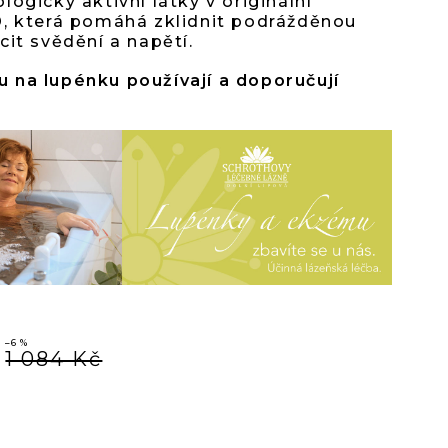
logicky aktivní látky v originální
, která pomáhá zklidnit podrážděnou
it svědění a napětí.
iček.
 na lupénku používají a doporučují
–6 %
1 084 Kč