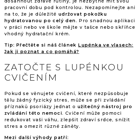
dosáhnout zdravé rutiny, je nezbytné mít svou
pracovní dobu pod kontrolou. Nezapomínejte ani
na to, že je důležité
udržovat pokožku
hydratovanou po celý den
. Pro snadnou aplikaci
v práci nebo ve škole mějte v tašce nebo skříňce
vhodný hydratační krém.
Tip: Přečtěte si náš článek
Lupénka ve vlasech:
Jak ji poznat a co pomáhá?
ZATOČTE S LUPÉNKOU
CVIČENÍM
Pokud se věnujete cvičení, které nezpůsobuje
tělu žádný fyzický stres, může se při zvládání
příznaků psoriázy jednat o
užitečný nástroj pro
zvládání této nemoci
. Cvičení může pomoci
redukovat vaši váhu, zlepšit zdraví srdce, snížit
stres a omezit různé záněty.
Mezi další výhody patří: