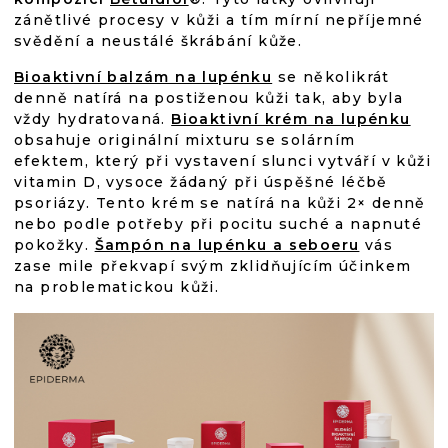
zánětlivé procesy v kůži a tím mírní nepříjemné
svědění a neustálé škrábání kůže.
Bioaktivní balzám na lupénku
se několikrát
denně natírá na postiženou kůži tak, aby byla
vždy hydratovaná.
Bioaktivní krém na lupénku
obsahuje originální mixturu se solárním
efektem, který při vystavení slunci vytváří v kůži
vitamin D, vysoce žádaný při úspěšné léčbě
psoriázy. Tento krém se natírá na kůži 2
× denně
nebo podle potřeby při pocitu suché a napnuté
pokožky.
Šampón na lupénku a seboeru
vás
zase mile překvapí svým zklidňujícím účinkem
na problematickou kůži.