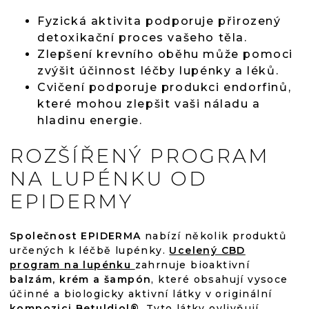
Fyzická aktivita podporuje přirozený
detoxikační proces vašeho těla.
Zlepšení krevního oběhu může pomoci
zvýšit účinnost léčby lupénky a léků.
Cvičení podporuje produkci endorfinů,
které mohou zlepšit vaši náladu a
hladinu energie.
ROZŠÍŘENÝ PROGRAM
NA LUPÉNKU OD
EPIDERMY
Společnost EPIDERMA
nabízí několik produktů
určených k léčbě lupénky.
Ucelený CBD
program na lupénku
zahrnuje bioaktivní
balzám, krém a šampón
, které obsahují vysoce
účinné a biologicky aktivní látky v originální
kompozici
Betuldiol
®
. Tyto látky ovlivňují