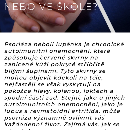
NEBO VE ŠKOLE?
Psoriáza neboli lupénka je chronické
autoimunitní onemocnění, které
způsobuje červené skvrny na
zanícené kůži pokryté stříbřitě
bílými šupinami. Tyto skvrny se
mohou objevit kdekoli na těle,
nejčastěji se však vyskytují na
pokožce hlavy, kolenou, loktech a
spodní části zad. Stejně jako u jiných
autoimunitních onemocnění, jako je
lupus a revmatoidní artritida, může
psoriáza významně ovlivnit váš
každodenní život. Zajímá vás, jak se