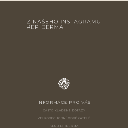
Z
Á
Z NAŠEHO INSTAGRAMU
P
#EPIDERMA
A
T
Í
INFORMACE PRO VÁS
ČASTO KLADENÉ DOTAZY
VELKOOBCHODNÍ ODBĚRATELÉ
KLUB EPIDERMA