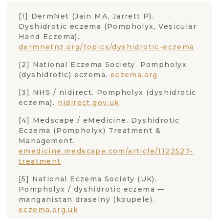
[3][4]
fototerapie nebo silnějších přípravků
.
[1] DermNet (Jain MA, Jarrett P).
Dyshidrotic eczema (Pompholyx, Vesicular
Hand Eczema).
dermnetnz.org/topics/dyshidrotic-eczema
[2] National Eczema Society. Pompholyx
(dyshidrotic) eczema.
eczema.org
[3] NHS / nidirect. Pompholyx (dyshidrotic
eczema).
nidirect.gov.uk
[4] Medscape / eMedicine. Dyshidrotic
Eczema (Pompholyx) Treatment &
Management.
emedicine.medscape.com/article/1122527-
treatment
[5] National Eczema Society (UK).
Pompholyx / dyshidrotic eczema —
manganistan draselný (koupele).
eczema.org.uk