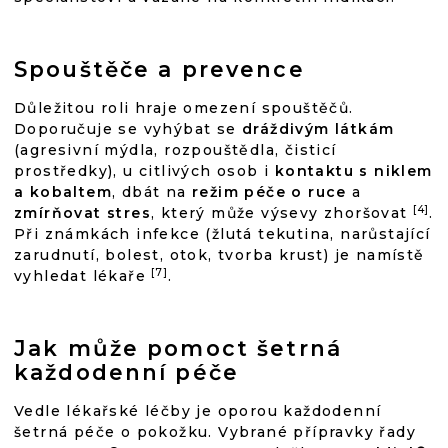
Spouštěče a prevence
Důležitou roli hraje omezení spouštěčů.
Doporučuje se vyhýbat se
dráždivým látkám
(agresivní mýdla, rozpouštědla, čisticí
prostředky), u citlivých osob i
kontaktu s niklem
a kobaltem
, dbát na
režim péče o ruce
a
[4]
zmírňovat stres
, který může výsevy zhoršovat
.
Při známkách infekce (žlutá tekutina, narůstající
zarudnutí, bolest, otok, tvorba krust) je namístě
[7]
vyhledat lékaře
.
Jak může pomoct šetrná
každodenní péče
Vedle lékařské léčby je oporou každodenní
šetrná péče o pokožku. Vybrané přípravky řady