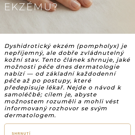
EKZÉMU?
Dyshidrotický ekzém (pompholyx) je
nepříjemný, ale dobře zvládnutelný
kožní stav. Tento článek shrnuje, jaké
možnosti péče dnes dermatologie
nabízí — od základní každodenní
péče až po postupy, které
předepisuje lékař. Nejde o návod k
samoléčbě; cílem je, abyste
možnostem rozuměli a mohli vést
informovaný rozhovor se svým
dermatologem.
SHRNUTÍ