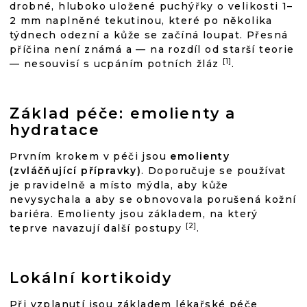
drobné, hluboko uložené puchýřky o velikosti 1–
2 mm naplněné tekutinou, které po několika
týdnech odezní a kůže se začíná loupat. Přesná
příčina není známá a — na rozdíl od starší teorie
[1]
— nesouvisí s ucpáním potních žláz
.
Základ péče: emolienty a
hydratace
Prvním krokem v péči jsou
emolienty
(zvláčňující přípravky)
. Doporučuje se používat
je pravidelně a místo mýdla, aby kůže
nevysychala a aby se obnovovala porušená kožní
bariéra. Emolienty jsou základem, na který
[2]
teprve navazují další postupy
.
Lokální kortikoidy
Při vzplanutí jsou základem lékařské péče