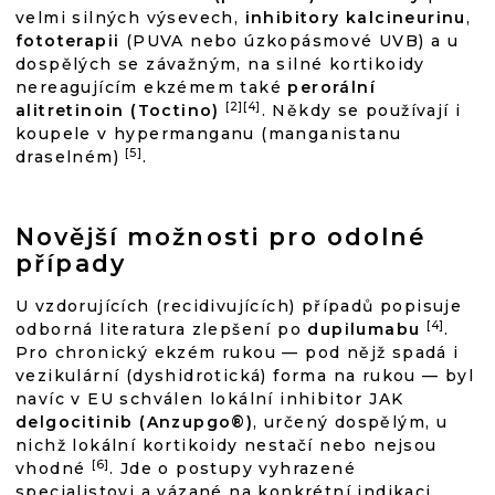
velmi silných výsevech,
inhibitory kalcineurinu
,
fototerapii
(PUVA nebo úzkopásmové UVB) a u
dospělých se závažným, na silné kortikoidy
nereagujícím ekzémem také
perorální
[2][4]
alitretinoin (Toctino)
. Někdy se používají i
koupele v hypermanganu (manganistanu
[5]
draselném)
.
Novější možnosti pro odolné
případy
U vzdorujících (recidivujících) případů popisuje
[4]
odborná literatura zlepšení po
dupilumabu
.
Pro chronický ekzém rukou — pod nějž spadá i
vezikulární (dyshidrotická) forma na rukou — byl
navíc v EU schválen lokální inhibitor JAK
delgocitinib (Anzupgo®)
, určený dospělým, u
nichž lokální kortikoidy nestačí nebo nejsou
[6]
vhodné
. Jde o postupy vyhrazené
specialistovi a vázané na konkrétní indikaci.