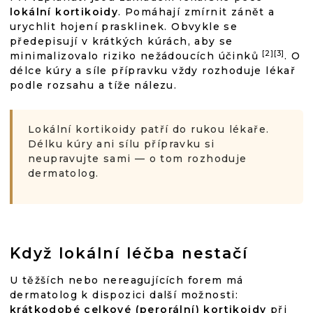
lokální kortikoidy
. Pomáhají zmírnit zánět a
urychlit hojení prasklinek. Obvykle se
předepisují v krátkých kúrách, aby se
[2][3]
minimalizovalo riziko nežádoucích účinků
. O
délce kúry a síle přípravku vždy rozhoduje lékař
podle rozsahu a tíže nálezu.
Lokální kortikoidy patří do rukou lékaře.
Délku kúry ani sílu přípravku si
neupravujte sami — o tom rozhoduje
dermatolog.
Když lokální léčba nestačí
U těžších nebo nereagujících forem má
dermatolog k dispozici další možnosti:
krátkodobé celkové (perorální) kortikoidy
při