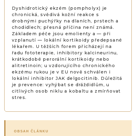
Dyshidrotický ekzém (pompholyx) je
chronická, svědivá kožní reakce s
drobnými puchýřky na dlaních, prstech a
chodidlech; přesná příčina není známá.
Základem péče jsou emolienty a — při
vzplanutí — lokální kortikoidy předepsané
lékařem. U těžších forem přicházejí na
řadu fototerapie, inhibitory kalcineurinu,
krátkodobé perorální kortikoidy nebo
alitretinoin; u vzdorujícího chronického
ekzému rukou je v EU nově schválen i
lokální inhibitor JAK delgocitinib. Důležitá
je prevence: vyhýbat se dráždidlům, u
citlivých osob niklu a kobaltu a zmírňovat
stres.
OBSAH ČLÁNKU