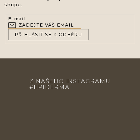
shopu.
E-mail
PŘIHLÁSIT SE K ODBĚRU
Z
Á
Z NAŠEHO INSTAGRAMU
P
#EPIDERMA
A
T
Í