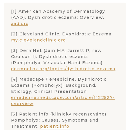
[1] American Academy of Dermatology
(AAD). Dyshidrotic eczema: Overview.
aad.org
[2] Cleveland Clinic. Dyshidrotic Eczema.
my.clevelandclinic.org
[3] DermNet (Jain MA, Jarrett P; rev.
Coulson I). Dyshidrotic eczema
(Pompholyx, Vesicular Hand Eczema).
dermnetnz.org/topics/dyshidrotic-eczema
[4] Medscape / eMedicine. Dyshidrotic
Eczema (Pompholyx): Background,
Etiology, Clinical Presentation.
emedicine.medscape.com/article/1122527-
overview
[5] Patient.info (klinicky recenzováno).
Pompholyx: Causes, Symptoms and
Treatment.
patient.info