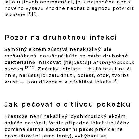
jako u jiných onemocnění, je u nejasného nebo
nového výsevu vhodné nechat diagnózu potvrdit
[3][4]
lékařem
.
Pozor na druhotnou infekci
Samotný ekzém zůstává nenakažlivý, ale
rozškrábaná, porušená kůže se může
druhotně
bakteriálně infikovat
(nejčastěji
Staphylococcus
[3][4]
aureus
)
. Známky infekce — žlutá tekutina či
hnis, narůstající zarudnutí, bolest, otok, tvorba
[5]
krust — jsou důvodem k návštěvě lékaře
.
Jak pečovat o citlivou pokožku
Přestože není nakažlivý, dyshidrotický ekzém
dokáže potrápit. Vedle případné lékařské léčby
pomáhá
šetrná každodenní péče
: pravidelné
promašťování (emolienty), vyhýbání se