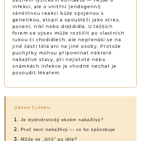
běžném fyzickém kontaktu — nejde o
infekci, ale o vnitřní (endogenní)
zánětlivou reakci kůže spojenou s
genetikou, atopií a spouštěči jako stres,
pocení, nikl nebo dráždidla. U těžších
forem se výsev může rozšířit po vlastních
rukou či chodidlech, ale nepřenáší se na
jiné části těla ani na jiné osoby. Protože
puchýřky mohou připomínat některé
nakažlivé stavy, při nejistotě nebo
známkách infekce je vhodné nechat je
posoudit lékařem.
OBSAH ČLÁNKU
Je dyshidrotický ekzém nakažlivý?
Proč není nakažlivý — co ho způsobuje
Může se „šířit" po těle?