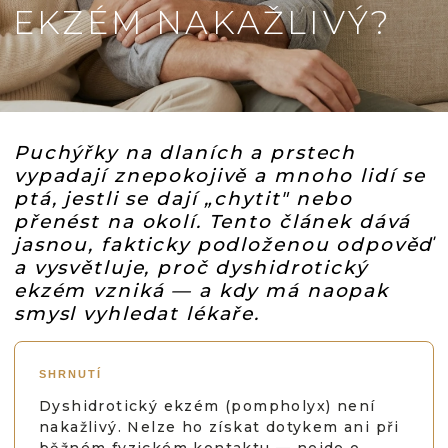
EKZÉM NAKAŽLIVÝ?
Puchýřky na dlaních a prstech
vypadají znepokojivě a mnoho lidí se
ptá, jestli se dají „chytit" nebo
přenést na okolí. Tento článek dává
jasnou, fakticky podloženou odpověď
a vysvětluje, proč dyshidrotický
ekzém vzniká — a kdy má naopak
smysl vyhledat lékaře.
SHRNUTÍ
Dyshidrotický ekzém (pompholyx) není
nakažlivý. Nelze ho získat dotykem ani při