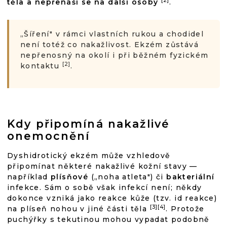
[2]
těla a nepřenáší se na další osoby
.
„Šíření" v rámci vlastních rukou a chodidel
není totéž co nakažlivost. Ekzém zůstává
nepřenosný na okolí i při běžném fyzickém
[2]
kontaktu
.
Kdy připomíná nakažlivé
onemocnění
Dyshidrotický ekzém může vzhledově
připomínat některé nakažlivé kožní stavy —
například
plísňové
(„noha atleta") či
bakteriální
infekce. Sám o sobě však infekcí není; někdy
dokonce vzniká jako reakce kůže (tzv. id reakce)
[3][4]
na plíseň nohou v jiné části těla
. Protože
puchýřky s tekutinou mohou vypadat podobně