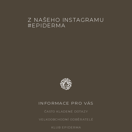
Z
Á
Z NAŠEHO INSTAGRAMU
P
#EPIDERMA
A
T
Í
INFORMACE PRO VÁS
ČASTO KLADENÉ DOTAZY
VELKOOBCHODNÍ ODBĚRATELÉ
KLUB EPIDERMA