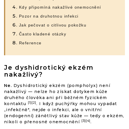
Kdy připomíná nakažlivé onemocnění
Pozor na druhotnou infekci
Jak pečovat o citlivou pokožku
Často kladené otázky
Reference
Je dyshidrotický ekzém
nakažlivý?
Ne.
Dyshidrotický ekzém (pompholyx) není
nakažlivý — nelze ho získat dotykem kůže
druhého člověka ani při běžném fyzickém
[1][2]
kontaktu
. I když puchýřky mohou vypadat
„infekčně", nejde o infekci, ale o vnitřní
(endogenní) zánětlivý stav kůže — tedy o ekzém,
[3][4]
nikoli o přenosné onemocnění
.