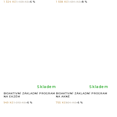
hodnocení
hodnoc
1 324 Kč
1 409 Kč
–6 %
1 558 Kč
1 694 Kč
–8 %
produktu
produkt
je
je
5,0
5,0
z
z
5
5
hvězdiček.
hvězdič
Průměrné
Průměr
Skladem
Skladem
BIOAKTIVNÍ ZÁKLADNÍ PROGRAM
BIOAKTIVNÍ ZÁKLADNÍ PROGRAM
NA EKZÉM
NA AKNÉ
hodnocení
hodnoc
949 Kč
1 010 Kč
–6 %
755 Kč
804 Kč
–6 %
produktu
produkt