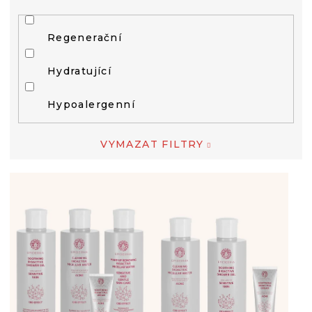
Regenerační
Hydratující
Hypoalergenní
VYMAZAT FILTRY
V
Ý
P
I
S
P