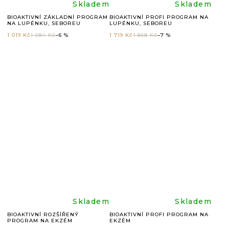
Průměrné
Průměr
Skladem
Skladem
BIOAKTIVNÍ ZÁKLADNÍ PROGRAM
BIOAKTIVNÍ PROFI PROGRAM NA
NA LUPÉNKU, SEBOREU
LUPÉNKU, SEBOREU
hodnocení
hodnoc
1 019 Kč
1 084 Kč
–6 %
1 719 Kč
1 868 Kč
–7 %
produktu
produkt
je
je
4,8
5,0
z
z
5
5
hvězdiček.
hvězdič
Průměrné
Průměr
Skladem
Skladem
BIOAKTIVNÍ ROZŠÍŘENÝ
BIOAKTIVNÍ PROFI PROGRAM NA
PROGRAM NA EKZÉM
EKZÉM