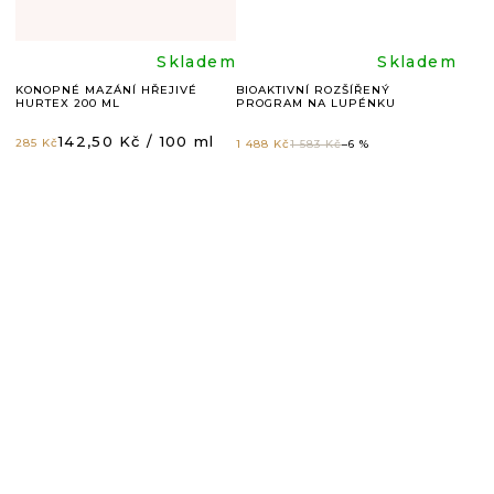
hvězdiček.
hvězdič
Průměrné
Průměr
Skladem
Skladem
KONOPNÉ MAZÁNÍ HŘEJIVÉ
BIOAKTIVNÍ ROZŠÍŘENÝ
HURTEX 200 ML
PROGRAM NA LUPÉNKU
hodnocení
hodnoc
Měrná
142,50 Kč / 100 ml
285 Kč
1 488 Kč
1 583 Kč
–6 %
cena:
produktu
produkt
je
je
5,0
5,0
z
z
5
5
hvězdiček.
hvězdič