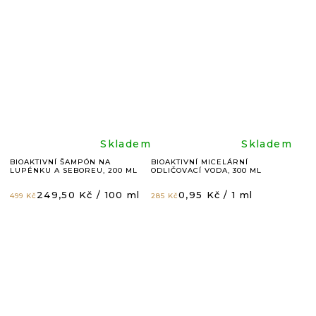
4,9
4,9
z
z
5
5
hvězdiček.
hvězdič
Průměrné
Průměr
Skladem
Skladem
BIOAKTIVNÍ ŠAMPÓN NA
BIOAKTIVNÍ MICELÁRNÍ
LUPÉNKU A SEBOREU, 200 ML
ODLIČOVACÍ VODA, 300 ML
hodnocení
hodnoc
Měrná
Měrná
249,50 Kč / 100 ml
0,95 Kč / 1 ml
499 Kč
285 Kč
cena:
cena:
produktu
produkt
je
je
4,8
4,8