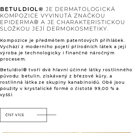
hvězdiček.
Y
V
BETULDIOL®
JE DERMATOLOGICKÁ
Ý
KOMPOZICE VYVINUTÁ ZNAČKOU
P
EPIDERMA® A JE CHARAKTERISTICKOU
I
SLOŽKOU JEJÍ DERMOKOSMETIKY.
S
U
Kompozice je předmětem patentových přihlášek.
Vychází z moderního pojetí přírodních látek a její
výroba je technologicky i finančně náročným
procesem.
Betuldiol® tvoří dvě hlavní účinné látky rostlinného
původu: betulin, získávaný z březové kůry, a
rostlinná látka ze skupiny kanabinoidů. Obě jsou
použity v krystalické formě o čistotě 99,00 % a
vyšší.
ČÍST VÍCE