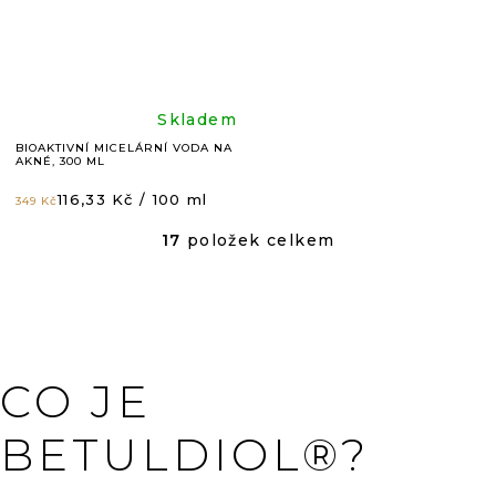
5
5
hvězdiček.
hvězdič
Průměrné
Skladem
BIOAKTIVNÍ MICELÁRNÍ VODA NA
AKNÉ, 300 ML
hodnocení
Měrná
116,33 Kč / 100 ml
349 Kč
cena:
produktu
17
položek celkem
O
V
je
L
Á
4,8
D
A
C
z
CO JE
Í
P
5
R
BETULDIOL®?
V
K