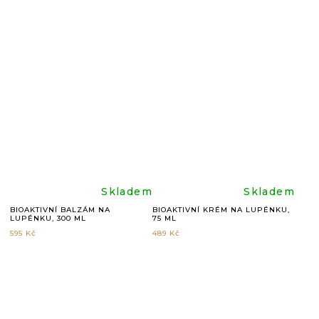
je
je
4,9
5,0
z
z
5
5
hvězdiček.
hvězdič
Průměrné
Průměr
Skladem
Skladem
BIOAKTIVNÍ BALZÁM NA
BIOAKTIVNÍ KRÉM NA LUPÉNKU,
LUPÉNKU, 300 ML
75 ML
hodnocení
hodnoc
595 Kč
489 Kč
produktu
produkt
je
je