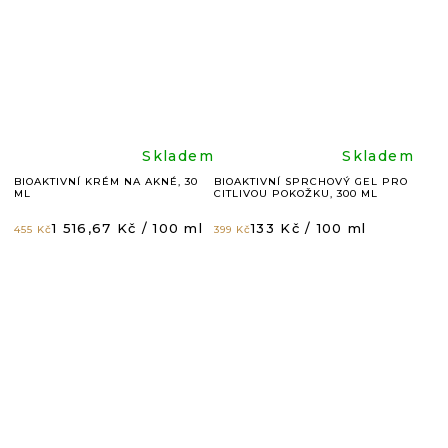
z
z
5
5
hvězdiček.
hvězdič
Průměrné
Průměr
Skladem
Skladem
BIOAKTIVNÍ KRÉM NA AKNÉ, 30
BIOAKTIVNÍ SPRCHOVÝ GEL PRO
ML
CITLIVOU POKOŽKU, 300 ML
hodnocení
hodnoc
Měrná
Měrná
1 516,67 Kč / 100 ml
133 Kč / 100 ml
455 Kč
399 Kč
cena:
cena:
produktu
produkt
je
je
5,0
4,9
z
z