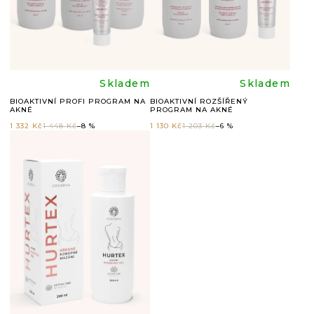
R
O
D
U
Průměrné
Průměr
Skladem
Skladem
K
BIOAKTIVNÍ PROFI PROGRAM NA
BIOAKTIVNÍ ROZŠÍŘENÝ
AKNÉ
PROGRAM NA AKNÉ
hodnocení
hodnoc
T
1 332 Kč
1 448 Kč
–8 %
1 130 Kč
1 203 Kč
–6 %
Ů
produktu
produkt
je
je
4,5
5,0
z
z
5
5