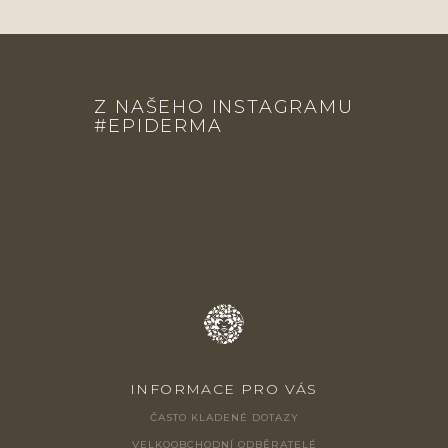
Z
Á
Z NAŠEHO INSTAGRAMU
P
#EPIDERMA
A
T
Í
INFORMACE PRO VÁS
ČASTO KLADENÉ DOTAZY
VELKOOBCHODNÍ ODBĚRATELÉ