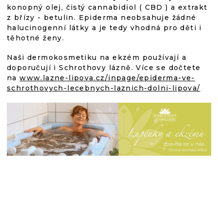
konopný olej, čistý cannabidiol ( CBD ) a extrakt
z břízy - betulin. Epiderma neobsahuje žádné
halucinogenní látky a je tedy vhodná pro děti i
těhotné ženy.
Naši dermokosmetiku na ekzém používají a
doporučují i
Schrothovy lázně. Více se dočtete
na
www.lazne-lipova.cz/inpage/epiderma-ve-
schrothovych-lecebnych-laznich-dolni-lipova/