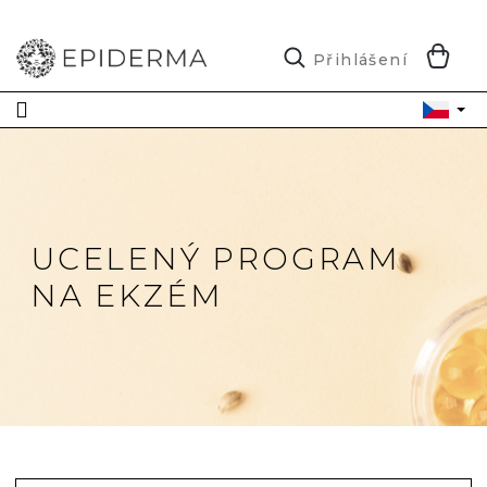
Přejít
na
obsah
N
Přihlášení
K
UCELENÝ PROGRAM
NA EKZÉM