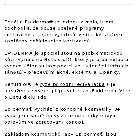
V
L
je
Á
D
4,9
Značka
Epiderma®
je jednou z mála, která
A
pochopila, že
pouze ucelené programy
C
Í
sestavené z jejích výrobků, vedou ke snížení
z
P
spotřeby nežádoucích kortikoidů.
R
5
V
EPIDERMA je specialistou na problematickou
K
kůži. Vynalezla Betuldiol®, který je ojedinělou a
Y
hvězdiček.
vysoce účinnou kompozicí ke zklidnění kožních
V
zánětů – především akné, ekzému a lupénky.
Ý
P
Betuldiol® je
ryze přírodní léčivá látka
a je
I
obsažen ve všech přípravcích zn. Epiderma. Více
S
o Betuldiolu zde.
U
Epiderma® vychází z konopné kosmetiky. Je
však generačně na vyšší úrovni, díky novým
objevům ve zpracování konopí.
Základem kosmetické řady Epiderma® jsou