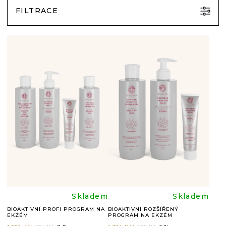
FILTRACE
V
Ý
P
I
S
P
R
O
D
U
Průměrné
Průměr
Skladem
Skladem
K
BIOAKTIVNÍ PROFI PROGRAM NA
BIOAKTIVNÍ ROZŠÍŘENÝ
EKZÉM
PROGRAM NA EKZÉM