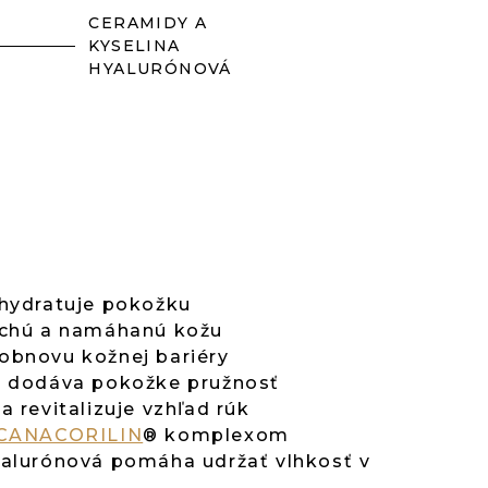
CERAMIDY A
KYSELINA
HYALURÓNOVÁ
 hydratuje pokožku
uchú a namáhanú kožu
obnovu kožnej bariéry
a dodáva pokožke pružnosť
a revitalizuje vzhľad rúk
CANACORILIN
® komplexom
yalurónová pomáha udržať vlhkosť v