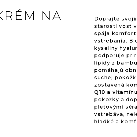
KRÉM NA
Doprajte svoj
starostlivosť
spája komfort
vstrebania
. B
kyseliny hyalu
podporuje prir
lipidy z bamb
pomáhajú obnov
suchej pokožke
zostavená
kom
Q10 a vitamínu
pokožky a dopr
pleťovými séra
vstrebáva, ne
hladké a komf