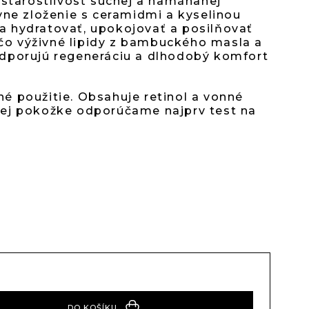
 starostlivosť suchej a namáhanej
vne zloženie s ceramidmi a kyselinou
 hydratovať, upokojovať a posilňovať
dičiek.
ľ čo výživné lipidy z bambuckého masla a
dporujú regeneráciu a dlhodobý komfort
 použitie. Obsahuje retinol a vonné
livej pokožke odporúčame najprv test na
DO KOŠÍKU