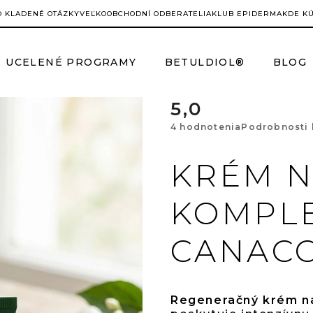
O KLADENÉ OTÁZKY
VEĽKOOBCHODNÍ ODBERATELIA
KLUB EPIDERMA
KDE K
UCELENÉ PROGRAMY
BETULDIOL®
BLOG
5,0
Prie
4 hodnotenia
Podrobnosti
hodn
KRÉM N
prod
KOMPL
je
CANACO
5,0
z
Regeneračný krém n