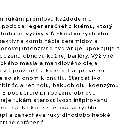
im rukám prémiovú každodennú
 v podobe
regeneračného krému, ktorý
 bohatej výživy s ľahkosťou rýchleho
ioaktívna kombinácia ceramidov a
rónovej intenzívne hydratuje, upokojuje a
odzenú obnovu kožnej bariéry. Výživné
uckého masla a mandľového oleja
iť pružnosť a komfort aj pri veľmi
 so sklonom k pnutiu. Starostlivo
binácia retinolu, bakuchiolu, koenzýmu
 E
podporuje prirodzenú obnovu
aje rukám starostlivosť inšpirovanú
mi. Ľahká konzistencia sa rýchlo
lepí a zanecháva ruky dlhodobo hebké,
ortne chránené.