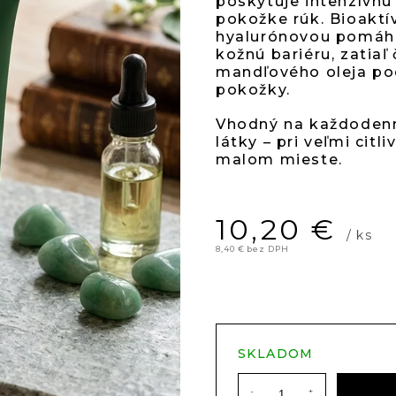
5
poskytuje intenzívnu
pokožke rúk. Bioaktí
hyalurónovou pomáha
hviez
kožnú bariéru, zatia
mandľového oleja po
pokožky.
Vhodný na každodenné
látky – pri veľmi cit
malom mieste.
10,20 €
/ ks
8,40 € bez DPH
Jednotková
cena:
SKLADOM