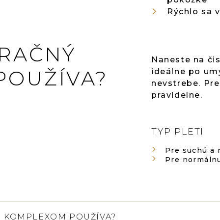
Rýchlo sa v
ERAČNÝ
Naneste na či
POUŽÍVA?
ideálne po umy
nevstrebe. Pre
pravidelne.
TYP PLETI
Pre suchú a
Pre normálnu
® KOMPLEXOM POUŽÍVA?