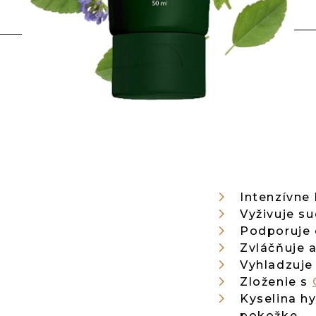
Intenzívne
Vyživuje s
Podporuje 
Zvláčňuje 
Vyhladzuje 
Zloženie s
Kyselina h
pokožke