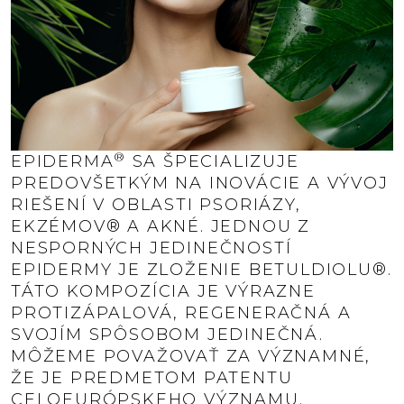
®
EPIDERMA
SA ŠPECIALIZUJE
PREDOVŠETKÝM NA INOVÁCIE A VÝVOJ
RIEŠENÍ V OBLASTI PSORIÁZY,
EKZÉMOV® A AKNÉ. JEDNOU Z
NESPORNÝCH JEDINEČNOSTÍ
EPIDERMY JE ZLOŽENIE BETULDIOLU®.
TÁTO KOMPOZÍCIA JE VÝRAZNE
PROTIZÁPALOVÁ, REGENERAČNÁ A
SVOJÍM SPÔSOBOM JEDINEČNÁ.
MÔŽEME POVAŽOVAŤ ZA VÝZNAMNÉ,
ŽE JE PREDMETOM PATENTU
CELOEURÓPSKEHO VÝZNAMU.