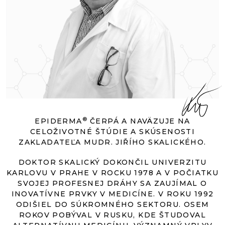
®
EPIDERMA
ČERPÁ A NAVÄZUJE NA
CELOŽIVOTNÉ ŠTÚDIE A SKÚSENOSTI
ZAKLADATEĽA MUDR. JIŘÍHO SKALICKÉHO.
DOKTOR SKALICKÝ DOKONČIL UNIVERZITU
KARLOVU V PRAHE V ROCKU 1978 A V POČIATKU
SVOJEJ PROFESNEJ DRÁHY SA ZAUJÍMAL O
INOVATÍVNE PRVKY V MEDICÍNE. V ROKU 1992
ODIŠIEL DO SÚKROMNÉHO SEKTORU. OSEM
ROKOV POBÝVAL V RUSKU, KDE ŠTUDOVAL