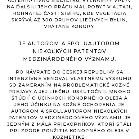
ALTERNATÍVNU MEDICÍNU. VÝZNAMNÝ VPLYV
NA ĎALŠIU JEHO PRÁCU MAL POBYT V ALTAJI,
HORNATEJ ČASTI SIBÍRU, KDE VEGETÁCIA
SKRÝVÁ AŽ 300 DRUHOV LIEČIVÝCH BYLÍN,
VRÁTANE KONOPY.
JE AUTOROM A SPOLUAUTOROM
NIEKOĽKÝCH PATENTOV
MEDZINÁRODNÉHO VÝZNAMU.
PO NÁVRATE DO ČESKEJ REPUBLIKY SA
INTENZÍVNE VENOVAL VLASTNÉMU VÝSKUMU
SO ZAMERANÍM NA PROBLEMATICKÉ KOŽNÉ
PREJAVY A JEJ LIEČBU. USKUTOČNIL MNOHO
ŠTÚDIÍ O ÚČINKOCH KONOPNÉHO OLEJA A
JEHO ÚČINKU NA KOŽNÉ OCHORENIA. JE
AUTOROM A SPOLUAUTOROM NIEKOĽKÝCH
PATENTOV MEDZINÁRODNÉHO VÝZNAMU. JE
JEDNÝM Z MÁLA PRIEKOPNÍKOV, KTORÍ STÁLI
PRI ZRODE POUŽITIA KONOPNÉHO OLEJA V
KOZMETIKE.