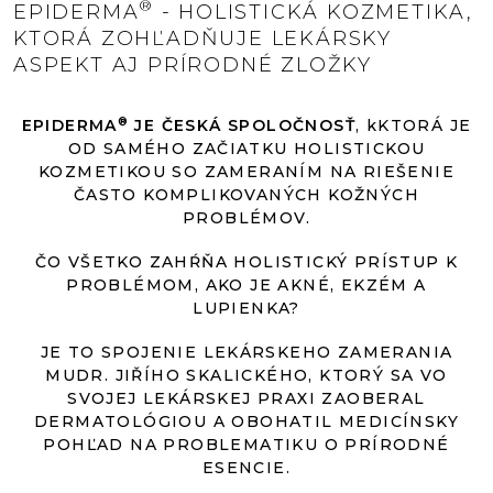
®
EPIDERMA
- HOLISTICKÁ KOZMETIKA,
KTORÁ ZOHĽADŇUJE LEKÁRSKY
ASPEKT AJ PRÍRODNÉ ZLOŽKY
®
EPIDERMA
JE ČESKÁ SPOLOČNOSŤ
, kKTORÁ JE
OD SAMÉHO ZAČIATKU HOLISTICKOU
KOZMETIKOU SO ZAMERANÍM NA RIEŠENIE
ČASTO KOMPLIKOVANÝCH KOŽNÝCH
PROBLÉMOV.
ČO VŠETKO ZAHŔŇA HOLISTICKÝ PRÍSTUP K
PROBLÉMOM, AKO JE AKNÉ, EKZÉM A
LUPIENKA?
JE TO SPOJENIE LEKÁRSKEHO ZAMERANIA
MUDR. JIŘÍHO SKALICKÉHO, KTORÝ SA VO
SVOJEJ LEKÁRSKEJ PRAXI ZAOBERAL
DERMATOLÓGIOU A OBOHATIL MEDICÍNSKY
POHĽAD NA PROBLEMATIKU O PRÍRODNÉ
ESENCIE.