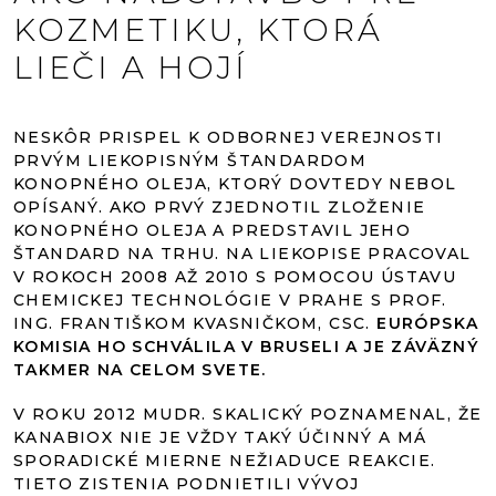
KOZMETIKU, KTORÁ
LIEČI A HOJÍ
NESKÔR PRISPEL K ODBORNEJ VEREJNOSTI
PRVÝM LIEKOPISNÝM ŠTANDARDOM
KONOPNÉHO OLEJA, KTORÝ DOVTEDY NEBOL
OPÍSANÝ. AKO PRVÝ ZJEDNOTIL ZLOŽENIE
KONOPNÉHO OLEJA A PREDSTAVIL JEHO
ŠTANDARD NA TRHU. NA LIEKOPISE PRACOVAL
V ROKOCH 2008 AŽ 2010 S POMOCOU ÚSTAVU
CHEMICKEJ TECHNOLÓGIE V PRAHE S PROF.
ING. FRANTIŠKOM KVASNIČKOM, CSC.
EURÓPSKA
KOMISIA HO SCHVÁLILA V BRUSELI A JE ZÁVÄZNÝ
TAKMER NA CELOM SVETE.
V ROKU 2012 MUDR. SKALICKÝ POZNAMENAL, ŽE
KANABIOX NIE JE VŽDY TAKÝ ÚČINNÝ A MÁ
SPORADICKÉ MIERNE NEŽIADUCE REAKCIE.
TIETO ZISTENIA PODNIETILI VÝVOJ