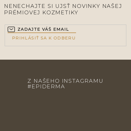
NENECHAJTE SI UJSŤ NOVINKY NAŠEJ
PRÉMIOVEJ KOZMETIKY
PRIHLÁSIŤ SA K ODBERU
Z
Á
Z NAŠEHO INSTAGRAMU
P
#EPIDERMA
Ä
T
I
E