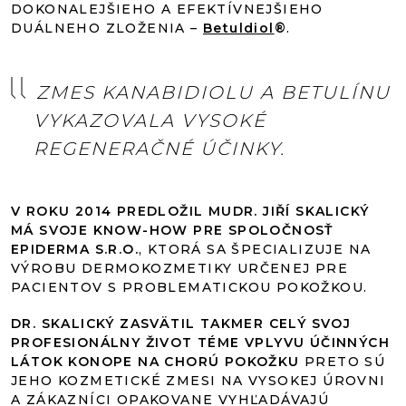
DOKONALEJŠIEHO A EFEKTÍVNEJŠIEHO
DUÁLNEHO ZLOŽENIA –
Betuldiol
®
.
ZMES KANABIDIOLU A BETULÍNU
VYKAZOVALA VYSOKÉ
REGENERAČNÉ ÚČINKY.
V ROKU 2014 PREDLOŽIL MUDR. JIŘÍ SKALICKÝ
MÁ SVOJE KNOW-HOW PRE SPOLOČNOSŤ
EPIDERMA S.R.O.
, KTORÁ SA ŠPECIALIZUJE NA
VÝROBU DERMOKOZMETIKY URČENEJ PRE
PACIENTOV S PROBLEMATICKOU POKOŽKOU.
DR. SKALICKÝ ZASVÄTIL TAKMER CELÝ SVOJ
PROFESIONÁLNY ŽIVOT TÉME VPLYVU ÚČINNÝCH
LÁTOK KONOPE NA CHORÚ POKOŽKU
PRETO SÚ
JEHO KOZMETICKÉ ZMESI NA VYSOKEJ ÚROVNI
A ZÁKAZNÍCI OPAKOVANE VYHĽADÁVAJÚ