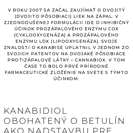
V ROKU 2007 SA ZAČAL ZAUJÍMAŤ O DVOJITÝ
(DVOJITO PÔSOBIACI) LIEK NA ZÁPAL. V
ZJEDNODUŠENEJ FORMULÁCII IDE O INHIBIČNÝ
ÚČINOK PROZÁPALOVÉHO ENZÝMU COX
(CYKLOOXYGENÁZA) A PROZÁPALOVÉHO
ENZÝMU LOX (LIPOOXYGENÁZA). SVOJE
ZNALOSTI O KANABISE UPLATNIL V JEDNOM ZO
SVOJICH PATENTOV NA DVOJAKÉ PÔSOBIACE
PROTIZÁPALOVÉ LÁTKY – CANNABIOX. V TOM
ČASE TO BOLO PRVÉ PRÍRODNÉ
FARMACEUTICKÉ ZLOŽENIE NA SVETE S TÝMTO
ÚČINKOM.
KANABIDIOL
OBOHATENÝ O BETULÍN
AKO NADSTAVBU PRE