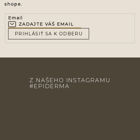
shope.
Email
PRIHLÁSIŤ SA K ODBERU
Z
Á
Z NAŠEHO INSTAGRAMU
P
#EPIDERMA
Ä
T
I
E