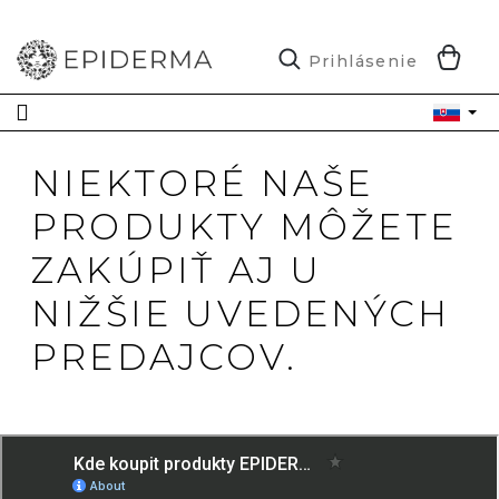
Prejsť
na
obsah
N
Prihlásenie
K
NIEKTORÉ NAŠE
PRODUKTY MÔŽETE
ZAKÚPIŤ AJ U
NIŽŠIE UVEDENÝCH
PREDAJCOV.