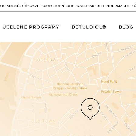
O KLADENÉ OTÁZKY
VEĽKOOBCHODNÍ ODBERATELIA
KLUB EPIDERMA
KDE K
UCELENÉ PROGRAMY
BETULDIOL®
BLOG