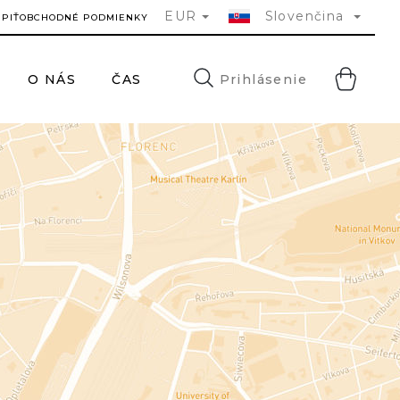
EUR
Slovenčina
ÚPIŤ
OBCHODNÉ PODMIENKY
NÁ
Prihlásenie
O NÁS
ČASTÉ DOTAZY
KONTAKTY
HĽA
KO