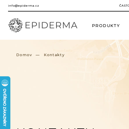
Prejsť
info@epiderma.cz
ČAST
na
obsah
PRODUKTY
Domov
Kontakty