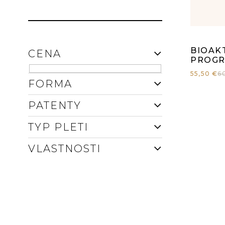
E
D
L
U
Pr
BIOAK
CENA
K
ho
PROGR
55,50 €
6
T
FORMA
pr
O
PATENTY
je
V
TYP PLETI
4,
VLASTNOSTI
z
5
hv