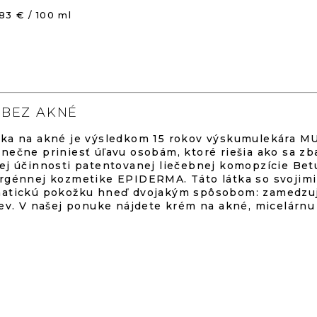
dnotenie
ednotková
83 € / 100 ml
oduktu
na:
O
8
V
L
 BEZ AKNÉ
Á
D
ka na akné je výsledkom 15 rokov výskumulekára MU
A
nečne priniesť úľavu osobám, ktoré riešia ako sa zb
C
ej účinnosti patentovanej liečebnej komopzície Betu
I
rgénnej kozmetike EPIDERMA. Táto látka so svojimi 
E
iezdičiek.
atickú pokožku hneď dvojakým spôsobom: zamedzuje 
P
iev. V našej ponuke nájdete krém na akné, micelárnu
R
V
K
Y
V
Ý
P
I