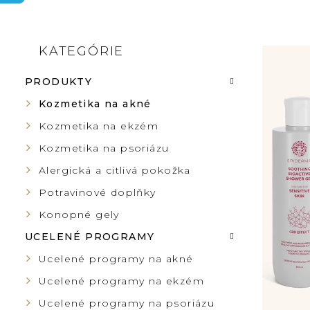
B
KATEGÓRIE
Preskočiť
V
kategórie
O
PRODUKTY
Ý
Č
Kozmetika na akné
P
Kozmetika na ekzém
N
Kozmetika na psoriázu
I
Ý
Alergická a citlivá pokožka
S
Potravinové doplňky
P
Konopné gely
P
UCELENÉ PROGRAMY
A
R
Ucelené programy na akné
N
Ucelené programy na ekzém
O
Ucelené programy na psoriázu