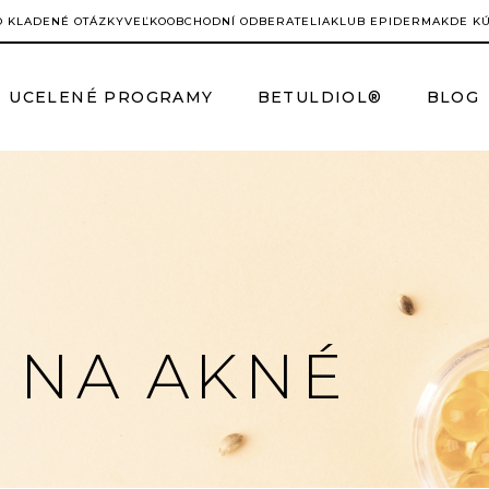
O KLADENÉ OTÁZKY
VEĽKOOBCHODNÍ ODBERATELIA
KLUB EPIDERMA
KDE K
UCELENÉ PROGRAMY
BETULDIOL®
BLOG
 NA AKNÉ