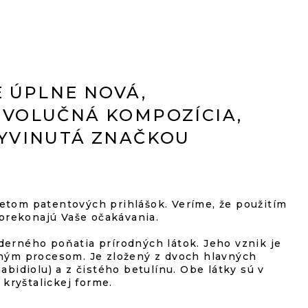
 ÚPLNE NOVÁ,
VOLUČNÁ KOMPOZÍCIA,
YVINUTÁ ZNAČKOU
etom patentových prihlášok. Veríme, že použitím
rekonajú Vaše očakávania.
erného poňatia prírodných látok. Jeho vznik je
čným procesom. Je zložený z dvoch hlavných
abidiolu) a z čistého betulínu. Obe látky sú v
 kryštalickej forme.