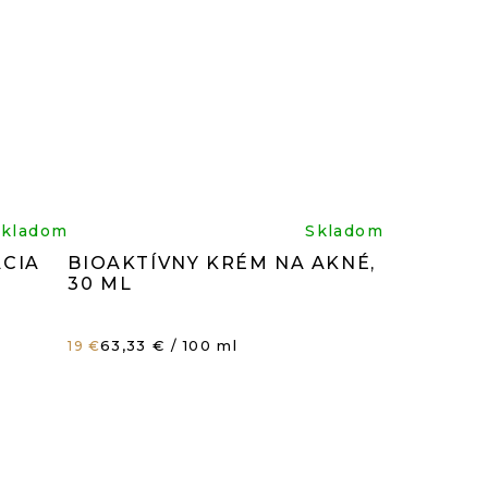
rné
Priemerné
Skladom
Skladom
ACIA
BIOAKTÍVNY KRÉM NA AKNÉ,
enie
hodnotenie
30 ML
tu
produktu
Jednotková
63,33 € / 100 ml
19 €
cena:
je
5,0