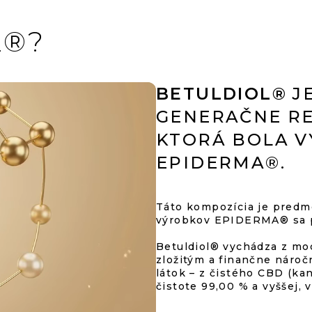
S
U
L®?
BETULDIOL®
JE
GENERAČNE RE
KTORÁ BOLA V
EPIDERMA®.
Táto kompozícia je predm
výrobkov EPIDERMA® sa p
Betuldiol® vychádza z mod
zložitým a finančne náro
látok – z čistého CBD (kan
čistote 99,00 % a vyššej, v