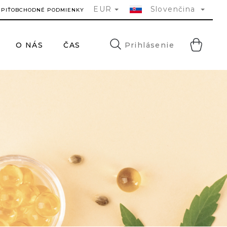
EUR
Slovenčina
ÚPIŤ
OBCHODNÉ PODMIENKY
NÁ
Prihlásenie
O NÁS
ČASTÉ DOTAZY
KONTAKTY
HĽA
KO