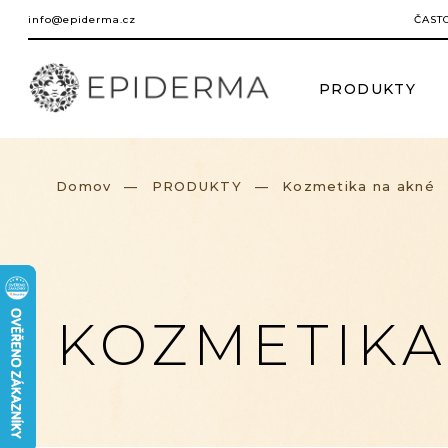
Prejsť
info@epiderma.cz
ČAST
na
obsah
PRODUKTY
Domov
PRODUKTY
Kozmetika na akné
KOZMETIKA