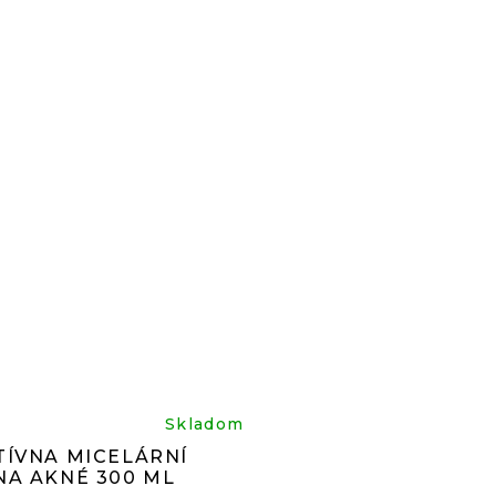
z
5
iezdičiek.
hviezdi
iemerné
Skladom
TÍVNA MICELÁRNÍ
NA AKNÉ 300 ML