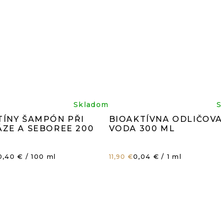
iemerné
Prieme
Skladom
TÍNY ŠAMPÓN PŘI
BIOAKTÍVNA ODLIČOV
dnotenie
hodnot
ÁZE A SEBOREE 200
VODA 300 ML
oduktu
produk
ednotková
Jednotková
0,40 € / 100 ml
0,04 € / 1 ml
11,90 €
ena:
cena:
je
8
4,8