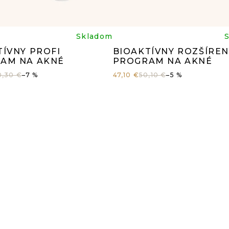
iemerné
Prieme
Skladom
TÍVNY PROFI
BIOAKTÍVNY ROZŠÍREN
dnotenie
hodnot
AM NA AKNÉ
PROGRAM NA AKNÉ
0,30 €
–7 %
47,10 €
50,10 €
–5 %
oduktu
produk
je
5
5,0
z
5
iezdičiek.
hviezdi