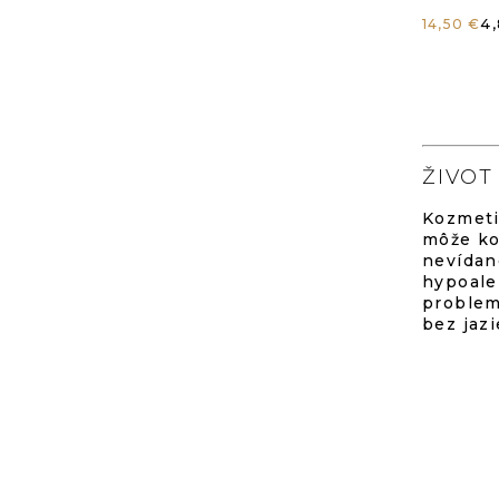
ho
J
4,
14,50 €
pr
ce
je
4,
ŽIVOT
z
Kozmeti
môže ko
5
nevídan
hypoale
hv
problem
bez jaz