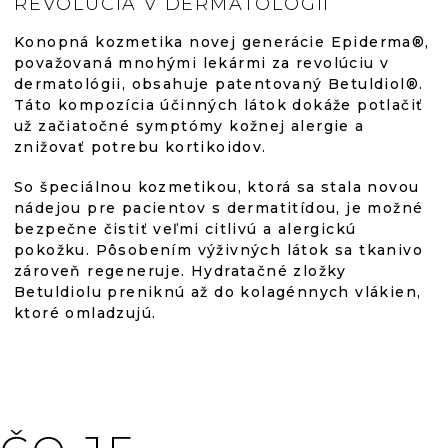
je
Á
REVOLÚCIA V DERMATOLÓGII
D
5,0
A
Konopná kozmetika novej generácie Epiderma®,
C
považovaná mnohými lekármi za revolúciu v
I
z
dermatológii, obsahuje patentovaný Betuldiol®.
E
Táto kompozícia účinných látok dokáže potlačiť
P
už začiatočné symptómy kožnej alergie a
5
R
znižovať potrebu kortikoidov.
V
K
hviezdičiek.
So špeciálnou kozmetikou, ktorá sa stala novou
Y
nádejou pre pacientov s dermatitídou, je možné
V
Ý
bezpečne čistiť veľmi citlivú a alergickú
P
pokožku. Pôsobením výživných látok sa tkanivo
I
zároveň regeneruje. Hydratačné zložky
S
Betuldiolu preniknú až do kolagénnych vlákien,
U
ktoré omladzujú.