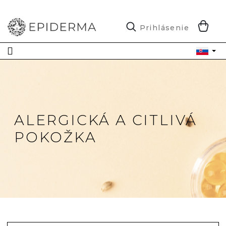
Prejsť
na
obsah
N
Prihlásenie
K
ALERGICKÁ A CITLIVÁ
POKOŽKA