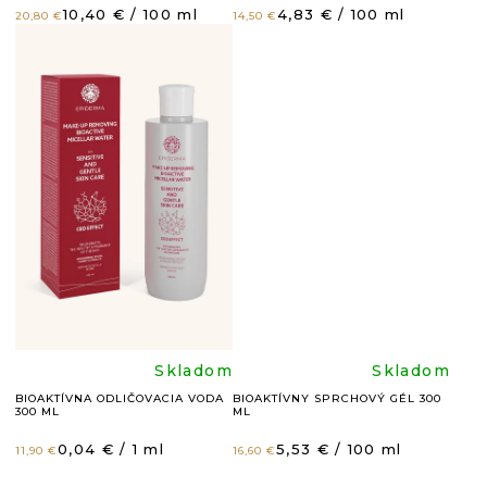
hodnotenie
hodnote
T
Jednotková
Jednotková
10,40 € / 100 ml
4,83 € / 100 ml
20,80 €
14,50 €
O
cena:
cena:
produktu
produkt
V
je
je
4,8
4,8
z
z
5
5
hviezdičiek.
hviezdič
Priemerné
Prieme
Skladom
Skladom
BIOAKTÍVNA ODLIČOVACIA VODA
BIOAKTÍVNY SPRCHOVÝ GÉL 300
300 ML
ML
hodnotenie
hodnote
Jednotková
Jednotková
0,04 € / 1 ml
5,53 € / 100 ml
11,90 €
16,60 €
cena:
cena: