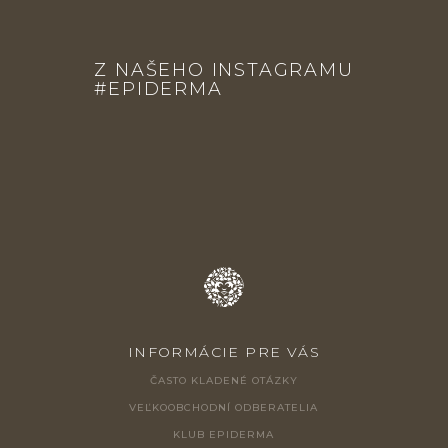
Z
Á
Z NAŠEHO INSTAGRAMU
P
#EPIDERMA
Ä
T
I
E
INFORMÁCIE PRE VÁS
ČASTO KLADENÉ OTÁZKY
VEĽKOOBCHODNÍ ODBERATELIA
KLUB EPIDERMA