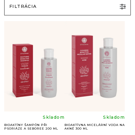
FILTRÁCIA
V
Ý
P
I
S
P
R
O
D
U
Priemerné
Prieme
Skladom
Skladom
K
BIOAKTÍNY ŠAMPÓN PŘI
BIOAKTÍVNA MICELÁRNÍ VODA NA
PSORIÁZE A SEBOREE 200 ML
AKNÉ 300 ML