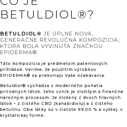
ČO JE
BETULDIOL®?
BETULDIOL®
JE ÚPLNE NOVÁ,
GENERAČNE REVOLUČNÁ KOMPOZÍCIA,
KTORÁ BOLA VYVINUTÁ ZNAČKOU
EPIDERMA®.
Táto kompozícia je predmetom patentových
prihlášok. Veríme, že použitím výrobkov
EPIDERMA® sa prekonajú Vaše očakávania.
Betuldiol® vychádza z moderného poňatia
prírodných látok. Jeho vznik je zložitým a finančne
náročným procesom. Je zložený z dvoch hlavných
látok – z čistého CBD (kanabidiolu) a z čistého
betulínu. Obe látky sú v čistote 99,00 % a vyššej, v
kryštalickej forme.