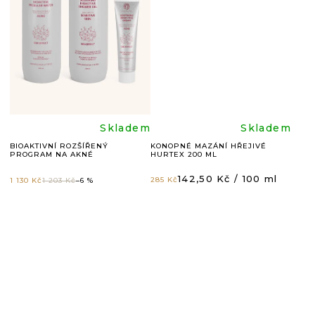
5,0
4,5
z
z
5
5
hvězdiček.
hvězdič
Průměrné
Průměr
Skladem
Skladem
BIOAKTIVNÍ ROZŠÍŘENÝ
KONOPNÉ MAZÁNÍ HŘEJIVÉ
PROGRAM NA AKNÉ
HURTEX 200 ML
hodnocení
hodnoc
Měrná
142,50 Kč / 100 ml
285 Kč
1 130 Kč
1 203 Kč
–6 %
cena:
produktu
produkt
je
je
5,0
5,0
z
z