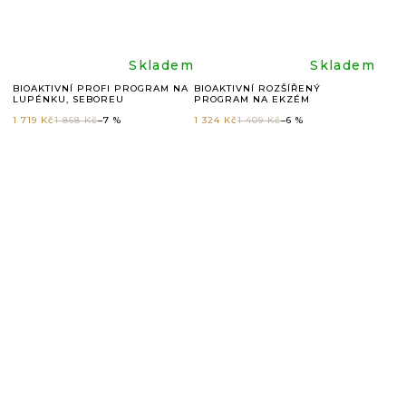
hvězdiček.
hvězdič
Průměrné
Průměr
Skladem
Skladem
BIOAKTIVNÍ PROFI PROGRAM NA
BIOAKTIVNÍ ROZŠÍŘENÝ
LUPÉNKU, SEBOREU
PROGRAM NA EKZÉM
hodnocení
hodnoc
1 719 Kč
1 868 Kč
–7 %
1 324 Kč
1 409 Kč
–6 %
produktu
produkt
je
je
5,0
5,0
z
z
5
5
hvězdiček.
hvězdič