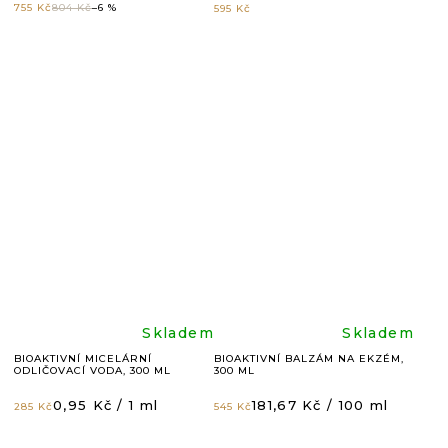
hodnocení
hodnoc
755 Kč
804 Kč
–6 %
595 Kč
produktu
produkt
je
je
5,0
4,9
z
z
5
5
hvězdiček.
hvězdič
Průměrné
Průměr
Skladem
Skladem
BIOAKTIVNÍ MICELÁRNÍ
BIOAKTIVNÍ BALZÁM NA EKZÉM,
ODLIČOVACÍ VODA, 300 ML
300 ML
hodnocení
hodnoc
Měrná
Měrná
0,95 Kč / 1 ml
181,67 Kč / 100 ml
285 Kč
545 Kč
cena:
cena:
produktu
produkt