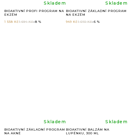
Průměrné
Průměr
Skladem
Skladem
BIOAKTIVNÍ PROFI PROGRAM NA
BIOAKTIVNÍ ZÁKLADNÍ PROGRAM
EKZÉM
NA EKZÉM
hodnocení
hodnoc
1 558 Kč
1 694 Kč
–8 %
949 Kč
1 010 Kč
–6 %
produktu
produkt
je
je
5,0
4,9
z
z
5
5
hvězdiček.
hvězdič
Průměrné
Průměr
Skladem
Skladem
BIOAKTIVNÍ ZÁKLADNÍ PROGRAM
BIOAKTIVNÍ BALZÁM NA
NA AKNÉ
LUPÉNKU, 300 ML