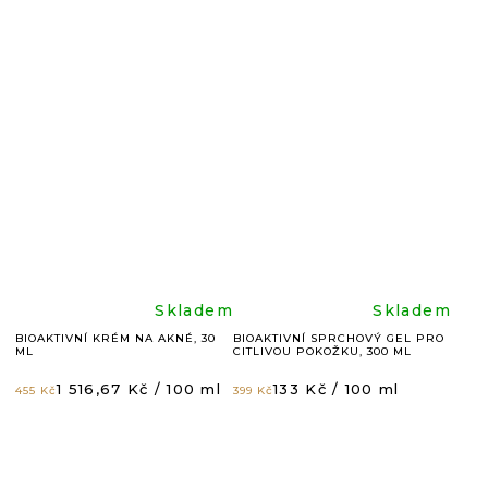
je
je
4,8
4,8
z
z
5
5
hvězdiček.
hvězdič
Průměrné
Průměr
Skladem
Skladem
BIOAKTIVNÍ KRÉM NA AKNÉ, 30
BIOAKTIVNÍ SPRCHOVÝ GEL PRO
ML
CITLIVOU POKOŽKU, 300 ML
hodnocení
hodnoc
Měrná
Měrná
1 516,67 Kč / 100 ml
133 Kč / 100 ml
455 Kč
399 Kč
cena:
cena:
produktu
produkt
je
je