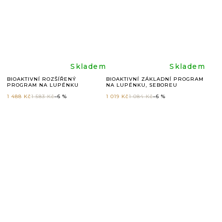
5
5
hvězdiček.
hvězdič
Průměrné
Průměr
Skladem
Skladem
BIOAKTIVNÍ ROZŠÍŘENÝ
BIOAKTIVNÍ ZÁKLADNÍ PROGRAM
PROGRAM NA LUPÉNKU
NA LUPÉNKU, SEBOREU
hodnocení
hodnoc
1 488 Kč
1 583 Kč
–6 %
1 019 Kč
1 084 Kč
–6 %
produktu
produkt
je
je
5,0
4,8
z
z
5
5