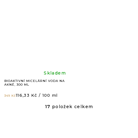
5,0
4,9
z
z
5
5
hvězdiček.
hvězdič
Průměrné
Skladem
BIOAKTIVNÍ MICELÁRNÍ VODA NA
AKNÉ, 300 ML
hodnocení
Měrná
116,33 Kč / 100 ml
349 Kč
cena:
produktu
17
položek celkem
O
V
je
L
Á
4,8
D