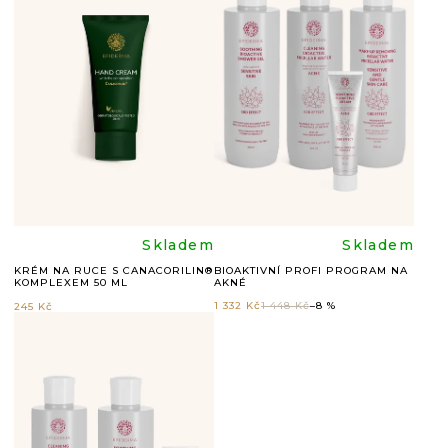
P
I
S
P
R
O
D
U
Průměrné
Průměr
Skladem
Skladem
K
KRÉM NA RUCE S CANACORILIN®
BIOAKTIVNÍ PROFI PROGRAM NA
KOMPLEXEM 50 ML
AKNÉ
hodnocení
hodnoc
T
1 332 Kč
1 448 Kč
–8 %
245 Kč
Ů
produktu
produkt
je
je