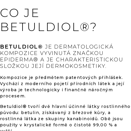
A
C
z
CO JE
Í
P
5
R
BETULDIOL®?
V
K
hvězdiček.
Y
V
BETULDIOL®
JE DERMATOLOGICKÁ
Ý
KOMPOZICE VYVINUTÁ ZNAČKOU
P
EPIDERMA® A JE CHARAKTERISTICKOU
I
SLOŽKOU JEJÍ DERMOKOSMETIKY.
S
U
Kompozice je předmětem patentových přihlášek.
Vychází z moderního pojetí přírodních látek a její
výroba je technologicky i finančně náročným
procesem.
Betuldiol® tvoří dvě hlavní účinné látky rostlinného
původu: betulin, získávaný z březové kůry, a
rostlinná látka ze skupiny kanabinoidů. Obě jsou
použity v krystalické formě o čistotě 99,00 % a