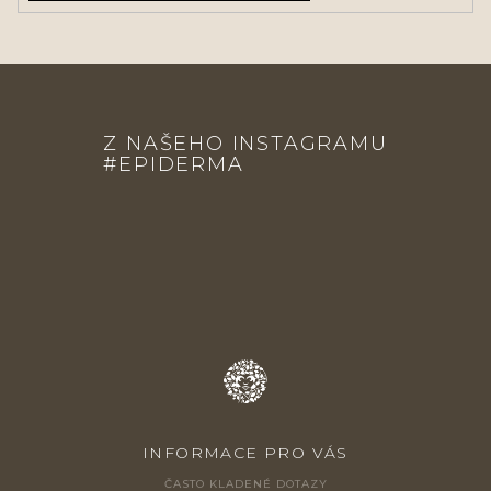
Z
Á
Z NAŠEHO INSTAGRAMU
P
#EPIDERMA
A
T
Í
INFORMACE PRO VÁS
ČASTO KLADENÉ DOTAZY