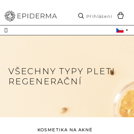
Přejít
na
obsah
N
Přihlášení
K
VŠECHNY TYPY PLETI
REGENERAČNÍ
KOSMETIKA NA AKNÉ