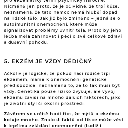
pro ekzematiky velmi psychicky náročné.
Nicméně jen proto, že je očividné, že trpí kůže,
neznamená, že tato nemoc nemá hlubší dopad
na lidské tělo. Jak již bylo zmíněno – jedná se o
autoimunitní onemocnění, které může
signalizovat problémy uvnitř těla. Proto by jeho
léčba měla zahrnovat i péči o své celkové zdraví
a duševní pohodu.
5. EKZÉM JE VŽDY DĚDIČNÝ
Ačkoliv je logické, že pokud naši rodiče trpí
ekzémem, máme k onemocnění genetické
predispozice, neznamená to, že to tak musí být
vždy. Genetika pouze riziko zvyšuje, ale vývoj
ekzému závisí na mnoho dalších faktorech, jako
je životní styl či okolní prostředí.
Závěrem se určitě hodí říct, že mýtů o ekzému
koluje mnoho. Znalost faktů od fikce může vést
k lepšímu zvládání onemocnění (tudíž i