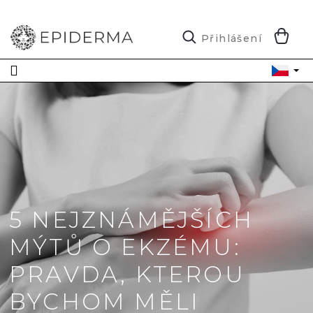
Přejít
na
obsah
N
Přihlášení
K
5 NEJZNÁMĚJŠÍCH
MÝTŮ O EKZÉMU:
PRAVDA, KTEROU
BYCHOM MĚLI