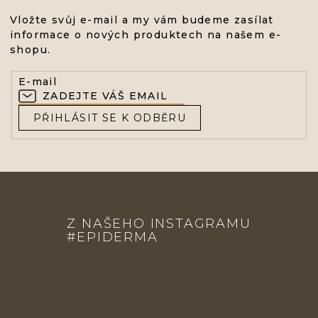
Vložte svůj e-mail a my vám budeme zasílat
informace o nových produktech na našem e-
shopu.
E-mail
PŘIHLÁSIT SE K ODBĚRU
Z
Á
Z NAŠEHO INSTAGRAMU
P
#EPIDERMA
A
T
Í