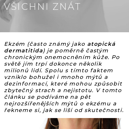
VŠICHNI ZNÁT
Ekzém (často známý jako
atopická
dermatitida
) je poměrně častým
chronickým onemocněním kůže. Po
světě jím trpí dokonce několik
milionů lidí. Spolu s tímto faktem
vzniklo bohužel i mnoho mýtů a
dezinformací, které mohou způsobit
zbytečný strach a nejistotu. V tomto
článku se podíváme na pět
nejrozšířenějších mýtů o ekzému a
řekneme si, jak se liší od skutečnosti.